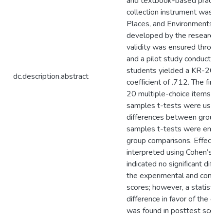
and textbook-based practi
collection instrument was 
Places, and Environments
developed by the research
validity was ensured throug
and a pilot study conducte
students yielded a KR-20 re
dc.description.abstract
coefficient of .712. The fin
20 multiple-choice items.
samples t-tests were use
differences between groups
samples t-tests were empl
group comparisons. Effect 
interpreted using Cohen’s d
indicated no significant di
the experimental and contr
scores; however, a statistica
difference in favor of the 
was found in posttest sco