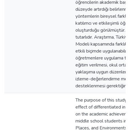
öğrencilerin akademik başarı
düzeyde artırdığı belirlenm
yöntemlerin bireysel farklılı
katılımcı ve etkileşimli öğr
oluşturduğu görülmüştür. Bul
tutarlıdır. Araştırma, Türkiye
Modeli kapsamında farklılaş
etkili biçimde uygulanabilme
öğretmenlere uygulama teme
eğitim verilmesi, okul ortam
yaklaşıma uygun düzenlenm
izleme-değerlendirme meka
desteklenmesi gerektiğini g
The purpose of this study 
effect of differentiated ins
on the academic achieveme
middle school students in 
Places, and Environments l