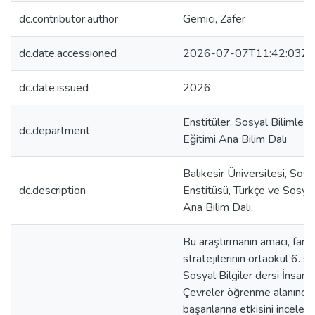
dc.contributor.author
Gemici, Zafer
dc.date.accessioned
2026-07-07T11:42:03Z
dc.date.issued
2026
Enstitüler, Sosyal Bilimler 
dc.department
Eğitimi Ana Bilim Dalı
Balıkesir Üniversitesi, Sosy
dc.description
Enstitüsü, Türkçe ve Sosyal
Ana Bilim Dalı.
Bu araştırmanın amacı, farkl
stratejilerinin ortaokul 6. sı
Sosyal Bilgiler dersi İnsanla
Çevreler öğrenme alanında
başarılarına etkisini inceleme