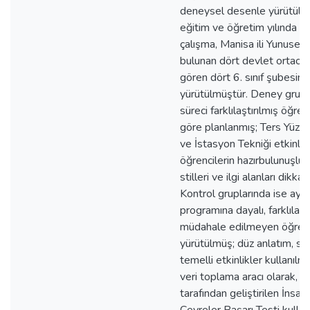
deneysel desenle yürütül
eğitim ve öğretim yılında ge
çalışma, Manisa ili Yunusem
bulunan dört devlet ortaok
gören dört 6. sınıf şubesind
yürütülmüştür. Deney grupl
süreci farklılaştırılmış öğret
göre planlanmış; Ters Yüz 
ve İstasyon Tekniği etkinlik
öğrencilerin hazırbulunuşlu
stilleri ve ilgi alanları dikkat
Kontrol gruplarında ise ayn
programına dayalı, farklıla
müdahale edilmeyen öğreti
yürütülmüş; düz anlatım, so
temelli etkinlikler kullanılm
veri toplama aracı olarak, a
tarafından geliştirilen İnsan