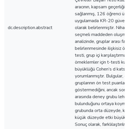
Çevreler Başarı Testi kullan
aracının, kapsam geçerliği 
sağlanmış, 126 öğrenci üzer
uygulamada KR-20 güvenirl
dc.description.abstract
olarak belirlenmiştir. Nihai
seçmeli maddeden oluşmakta
analizinde, gruplar arası fark
belirlenmesinde ilişkisiz örn
testi, grup içi karşılaştırmalar
örneklemler için t-testi kull
büyüklüğü Cohen’s d katsayı
yorumlanmıştır. Bulgular, d
gruplarının ön test puanlarını
göstermediğini, ancak son t
arasında deney grubu lehine 
bulunduğunu ortaya koymu
grubunda orta düzeyde, kon
küçük düzeyde etki büyüklü
Sonuç olarak, farklılaştırılm