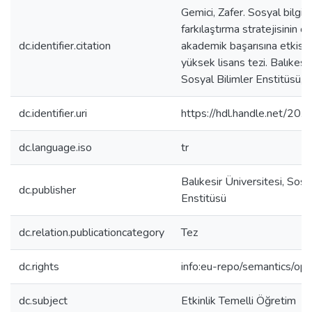
Gemici, Zafer. Sosyal bilgil
farkılaştırma stratejisinin öğ
dc.identifier.citation
akademik başarısına etkisi
yüksek lisans tezi. Balıkesi
Sosyal Bilimler Enstitüsü, 
dc.identifier.uri
https://hdl.handle.net/2
dc.language.iso
tr
Balıkesir Üniversitesi, Sosy
dc.publisher
Enstitüsü
dc.relation.publicationcategory
Tez
dc.rights
info:eu-repo/semantics/op
dc.subject
Etkinlik Temelli Öğretim