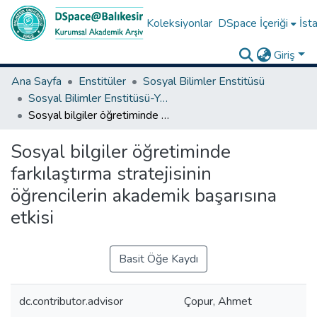
Koleksiyonlar
DSpace İçeriği
İsta
Giriş
Ana Sayfa
Enstitüler
Sosyal Bilimler Enstitüsü
Sosyal Bilimler Enstitüsü-Yüksek Lisans Tezleri
Sosyal bilgiler öğretiminde farkılaştırma stratejisinin öğrencilerin akademik başarısına etkisi
Sosyal bilgiler öğretiminde
farkılaştırma stratejisinin
öğrencilerin akademik başarısına
etkisi
Basit Öğe Kaydı
dc.contributor.advisor
Çopur, Ahmet