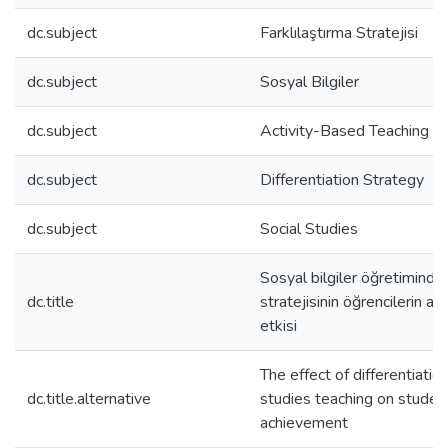
dc.subject
Farklılaştırma Stratejisi
dc.subject
Sosyal Bilgiler
dc.subject
Activity-Based Teaching
dc.subject
Differentiation Strategy
dc.subject
Social Studies
Sosyal bilgiler öğretiminde 
dc.title
stratejisinin öğrencilerin a
etkisi
The effect of differentiation
dc.title.alternative
studies teaching on studen
achievement