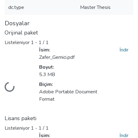
dc.type
Master Thesis
Dosyalar
Orijinal paket
Listeleniyor
1 - 1 / 1
İsim:
İndir
Zafer_Gemici.pdf
Boyut:
5.3 MB
Biçim:
eniyor...
Adobe Portable Document
Format
Lisans paketi
Listeleniyor
1 - 1 / 1
İsim:
İndir