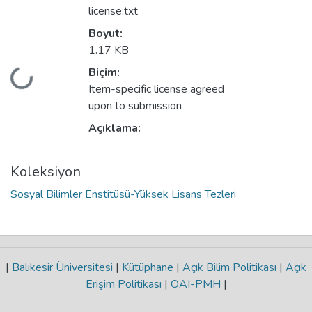
license.txt
Boyut:
1.17 KB
Biçim:
eniyor...
Item-specific license agreed
upon to submission
Açıklama:
Koleksiyon
Sosyal Bilimler Enstitüsü-Yüksek Lisans Tezleri
|
Balıkesir Üniversitesi
|
Kütüphane
|
Açık Bilim Politikası
|
Açık
Erişim Politikası
|
OAI-PMH
|