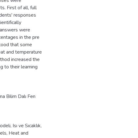
onses were
First of all, full
dents' responses
entifically
' answers were
entages in the pre
rstood that some
heat and temperature
thod increased the
g to their learning
Ana Bilim Dalı Fen
odeli
,
Isı ve Sıcaklık
,
els
,
Heat and