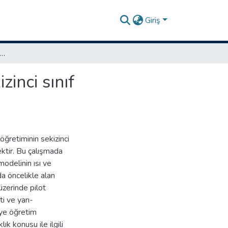
Giriş
elli ısı ve sıcaklık konusu öğretiminin sekizinci sınıf öğrencilerinin kavramsal anlamalarına etkisi
zinci sınıf
öğretiminin sekizinci
ektir. Bu çalışmada
odelinin ısı ve
a öncelikle alan
üzerinde pilot
i ve yarı-
iye öğretim
k konusu ile ilgili