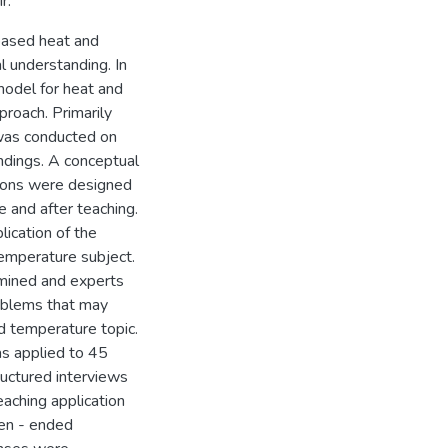
r.
 based heat and
l understanding. In
 model for heat and
roach. Primarily
 was conducted on
indings. A conceptual
tions were designed
e and after teaching.
lication of the
temperature subject.
rmined and experts
oblems that may
nd temperature topic.
s applied to 45
ructured interviews
aching application
pen - ended