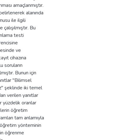
anması amaçlanmıştır.
belirlenerek alanında
usu ile ilgili
 çalışılmıştır. Bu
anlama testi
rencisine
cesinde ve
ayıt cihazına
u soruların
lmıştır. Bunun için
nıtlar "Bilimsel
" şeklinde iki temel
an verilen yanıtlar
ar yüzdelik oranlar
ilerin öğretim
vramları tam anlamıyla
i öğretim yönteminin
lerin öğrenme