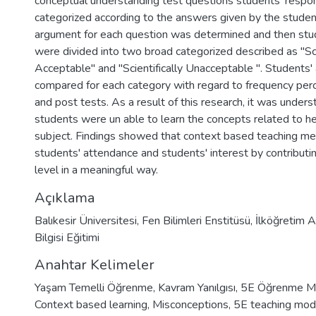
conceptual understanding test questions students' resp
categorized according to the answers given by the students. 
argument for each question was determined and then stu
were divided into two broad categorized described as "Sci
Acceptable" and "Scientifically Unacceptable ". Students
compared for each category with regard to frequency perc
and post tests. As a result of this research, it was unde
students were un able to learn the concepts related to 
subject. Findings showed that context based teaching me
students' attendance and students' interest by contributin
level in a meaningful way.
Açıklama
Balıkesir Üniversitesi, Fen Bilimleri Enstitüsü, İlköğretim 
Bilgisi Eğitimi
Anahtar Kelimeler
Yaşam Temelli Öğrenme
,
Kavram Yanılgısı
,
5E Öğrenme M
Context based learning
,
Misconceptions
,
5E teaching mod