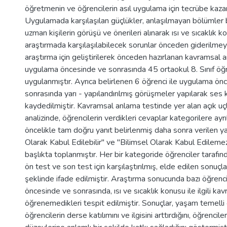
öğretmenin ve öğrencilerin asıl uygulama için tecrübe kaz
Uygulamada karşılaşılan güçlükler, anlaşılmayan bölümler 
uzman kişilerin görüşü ve önerileri alınarak ısı ve sıcaklık kon
araştırmada karşılaşılabilecek sorunlar önceden giderilmeye
araştırma için geliştirilerek önceden hazırlanan kavramsal 
uygulama öncesinde ve sonrasında 45 ortaokul 8. Sınıf öğ
uygulanmıştır. Ayrıca belirlenen 6 öğrenci ile uygulama ön
sonrasında yarı - yapılandırılmış görüşmeler yapılarak ses k
kaydedilmiştir. Kavramsal anlama testinde yer alan açık uçl
analizinde, öğrencilerin verdikleri cevaplar kategorilere ayrı
öncelikle tam doğru yanıt belirlenmiş daha sonra verilen ya
Olarak Kabul Edilebilir" ve "Bilimsel Olarak Kabul Edilemez
başlıkta toplanmıştır. Her bir kategoride öğrenciler tarafınd
ön test ve son test için karşılaştırılmış, elde edilen sonuçl
şeklinde ifade edilmiştir. Araştırma sonucunda bazı öğrenc
öncesinde ve sonrasında, ısı ve sıcaklık konusu ile ilgili ka
öğrenemedikleri tespit edilmiştir. Sonuçlar, yaşam temell
öğrencilerin derse katılımını ve ilgisini arttırdığını, öğrenci