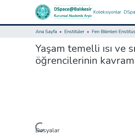
Koleksiyonlar
DSpac
Ana Sayfa
Enstitüler
Fen Bilimleri Enstitü
Yaşam temelli ısı ve s
öğrencilerinin kavram
Yükleniyor...
Dosyalar