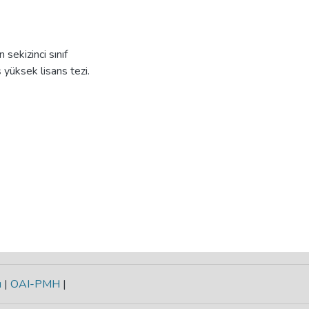
sekizinci sınıf
 yüksek lisans tezi.
ı
|
OAI-PMH
|