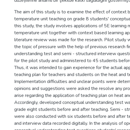
düzeylerine anlamlı bir şekilde katkı sağladığını göstermişti
The aim of this study is to examine the effect of context
temperature unit teaching on grade 8 students' conceptua
this study, the study involves applications of 5E learning
temperature unit together with context based learning app
literature review was made for the research. Pilot study
the topic of pressure with the help of previous research f
understanding test and semi - structured interview ques
for the pilot study and administered to 45 students befor
Thus, it was intended to gain experience for the actual app
teaching plan for teachers and students on the heat and 
Implementation difficulties and unclear points were dete
opinions and suggestions were asked the resolve any pr
arise regarding the application of teaching plan on heat a
Accordingly, developed conceptual understanding test wa
grade eight students before and after teaching. Semi - st
were also conducted with six students before and after te
and interview data recorded digitally. In the analysis of o