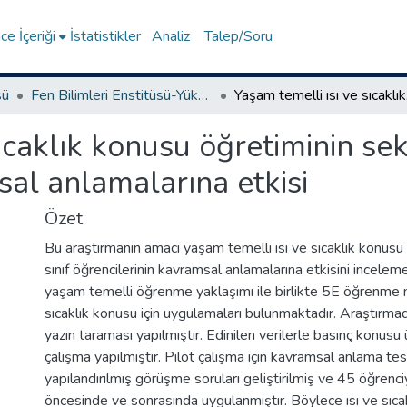
e İçeriği
İstatistikler
Analiz
Talep/Soru
sü
Fen Bilimleri Enstitüsü-Yüksek Lisans Tezleri
Yaşam tem
ıcaklık konusu öğretiminin seki
sal anlamalarına etkisi
Özet
Bu araştırmanın amacı yaşam temelli ısı ve sıcaklık konusu 
sınıf öğrencilerinin kavramsal anlamalarına etkisini incelem
yaşam temelli öğrenme yaklaşımı ile birlikte 5E öğrenme m
sıcaklık konusu için uygulamaları bulunmaktadır. Araştırmad
yazın taraması yapılmıştır. Edinilen verilerle basınç konusu 
çalışma yapılmıştır. Pilot çalışma için kavramsal anlama test
yapılandırılmış görüşme soruları geliştirilmiş ve 45 öğrenc
öncesinde ve sonrasında uygulanmıştır. Böylece ısı ve sıcaklı