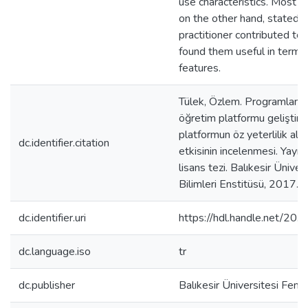
use characteristics. Most o
on the other hand, stated t
practitioner contributed to
found them useful in terms
features.
Tülek, Özlem. Programlama di
öğretim platformu geliştiri
platformun öz yeterlilik algı
dc.identifier.citation
etkisinin incelenmesi. Yay
lisans tezi. Balıkesir Üniver
Bilimleri Enstitüsü, 2017.
dc.identifier.uri
https://hdl.handle.net/2
dc.language.iso
tr
dc.publisher
Balıkesir Üniversitesi Fen B