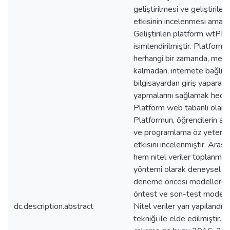
geliştirilmesi ve geliştirile
etkisinin incelenmesi amaçl
Geliştirilen platform wtPH
isimlendirilmiştir. Platform i
herhangi bir zamanda, mekâ
kalmadan, internete bağlı h
bilgisayardan giriş yaparak 
yapmalarını sağlamak hedef
Platform web tabanlı olarak
Platformun, öğrencilerin ak
ve programlama öz yeterlik
etkisini incelenmiştir. Araş
hem nitel veriler toplanmışt
yöntemi olarak deneysel de
deneme öncesi modellerden
öntest ve son-test modeli ku
dc.description.abstract
Nitel veriler yarı yapılandı
tekniği ile elde edilmiştir. 