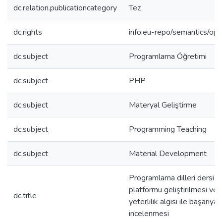
dc.relation.publicationcategory
Tez
dc.rights
info:eu-repo/semantics/op
dc.subject
Programlama Öğretimi
dc.subject
PHP
dc.subject
Materyal Geliştirme
dc.subject
Programming Teaching
dc.subject
Material Development
Programlama dilleri dersi iç
platformu geliştirilmesi ve
dc.title
yeterlilik algısı ile başarıya 
incelenmesi