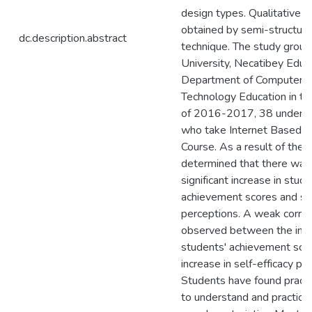
design types. Qualitative 
obtained by semi-structure
dc.description.abstract
technique. The study group 
University, Necatibey Educa
Department of Computer an
Technology Education in th
of 2016-2017, 38 undergr
who take Internet Based 
Course. As a result of the r
determined that there was a
significant increase in stude
achievement scores and sel
perceptions. A weak correl
observed between the incr
students' achievement sco
increase in self-efficacy pe
Students have found practi
to understand and practical 