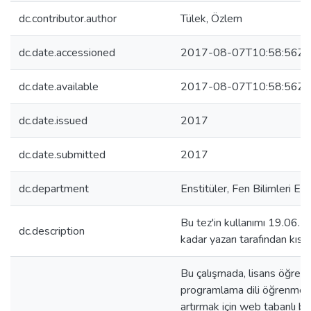
dc.contributor.author
Tülek, Özlem
dc.date.accessioned
2017-08-07T10:58:56Z
dc.date.available
2017-08-07T10:58:56Z
dc.date.issued
2017
dc.date.submitted
2017
dc.department
Enstitüler, Fen Bilimleri En
Bu tez'in kullanımı 19.06.2
dc.description
kadar yazarı tarafından kısıt
Bu çalışmada, lisans öğrenc
programlama dili öğrenmedek
artırmak için web tabanlı bi