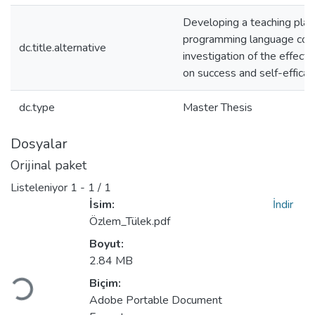
Developing a teaching plat
programming language cou
dc.title.alternative
investigation of the effect 
on success and self-efficac
dc.type
Master Thesis
Dosyalar
Orijinal paket
Listeleniyor
1 - 1 / 1
İsim:
İndir
Özlem_Tülek.pdf
Boyut:
Yükleniyor...
2.84 MB
Biçim:
Adobe Portable Document