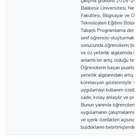
çalışma grubunu 2016-2017
Balıkesir Üniversitesi, Nec
Fakültesi, Bilgisayar ve Öğ
Teknolojileri Eğitimi Bölüm
Tabanlı Programlama dersin
sınıf öğrencisi oluşturmakta
sonucunda öğrencilerin başa
ve öz yeterlik algılarında is
anlamlı bir artış olduğu tespi
Öğrencilerin başarı puanların
yeterlik algılarındaki artış a
korelasyon gözlenmiştir. Öğ
uygulamayı kullanım özellikl
sade, kolay anlaşılır ve prat
Bunun yanında öğrencilerin 
uygulamanın çalışmalarına k
ve içerik özellikleri açısından
bulduklarını belirtmişlerdir.