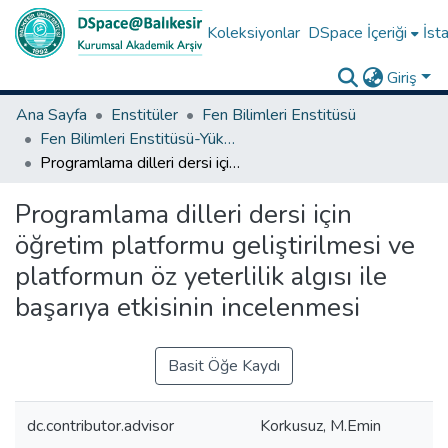
Koleksiyonlar
DSpace İçeriği
İsta
Giriş
Ana Sayfa
Enstitüler
Fen Bilimleri Enstitüsü
Fen Bilimleri Enstitüsü-Yüksek Lisans Tezleri
Programlama dilleri dersi için öğretim platformu geliştirilmesi ve platformun öz yeterlilik algısı ile başarıya etkisinin incelenmesi
Programlama dilleri dersi için
öğretim platformu geliştirilmesi ve
platformun öz yeterlilik algısı ile
başarıya etkisinin incelenmesi
Basit Öğe Kaydı
dc.contributor.advisor
Korkusuz, M.Emin