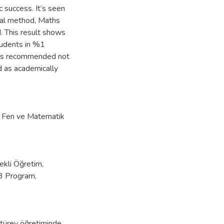
 success. It’s seen
onal method, Maths
. This result shows
tudents in %1
it is recommended not
ed as academically
im Fen ve Matematik
ekli Öğretim
,
.3 Program
,
 türev öğretiminde