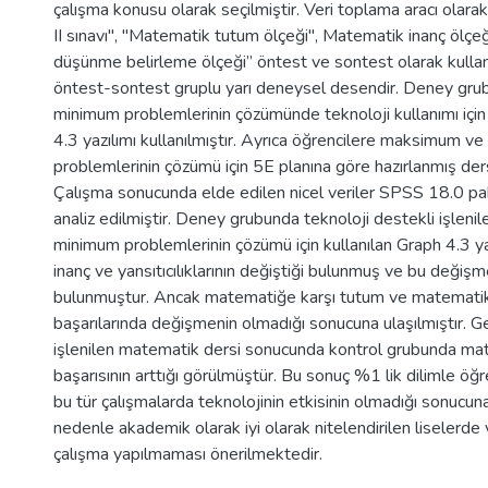
çalışma konusu olarak seçilmiştir. Veri toplama aracı olara
II sınavı", "Matematik tutum ölçeği", Matematik inanç ölçeği
düşünme belirleme ölçeği” öntest ve sontest olarak kullanı
öntest-sontest gruplu yarı deneysel desendir. Deney g
minimum problemlerinin çözümünde teknoloji kullanımı için
4.3 yazılımı kullanılmıştır. Ayrıca öğrencilere maksimum v
problemlerinin çözümü için 5E planına göre hazırlanmış ders 
Çalışma sonucunda elde edilen nicel veriler SPSS 18.0 pa
analiz edilmiştir. Deney grubunda teknoloji destekli işlen
minimum problemlerinin çözümü için kullanılan Graph 4.3 yaz
inanç ve yansıtıcılıklarının değiştiği bulunmuş ve bu değişm
bulunmuştur. Ancak matematiğe karşı tutum ve matemati
başarılarında değişmenin olmadığı sonucuna ulaşılmıştır. 
işlenilen matematik dersi sonucunda kontrol grubunda m
başarısının arttığı görülmüştür. Bu sonuç %1 lik dilimle öğr
bu tür çalışmalarda teknolojinin etkisinin olmadığı sonucuna
nedenle akademik olarak iyi olarak nitelendirilen liselerde v
çalışma yapılmaması önerilmektedir.