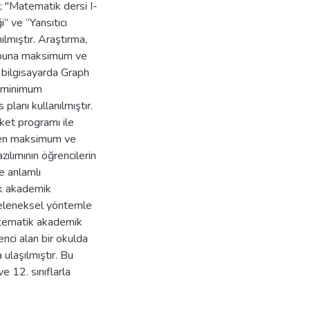
k; "Matematik dersi I-
” ve “Yansıtıcı
lmıştır. Araştırma,
rubuna maksimum ve
 bilgisayarda Graph
e minimum
planı kullanılmıştır.
ket programı ile
ilen maksimum ve
ılımının öğrencilerin
e anlamlı
k akademik
Geleneksel yöntemle
atematik akademik
enci alan bir okulda
 ulaşılmıştır. Bu
e 12. sınıflarla