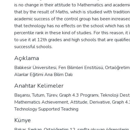
is no change in their attitude to Mathematics and academic
that by the result of Maths, which is studied with traditi
academic success of the control group has been increased
that technology has no effects on the school which has s
percentile rank in these kind of studies. For this reason, 
to use it at 12th grades and high schools that are qualifi
successful schools.
Açıklama
Balıkesir Üniversitesi, Fen Bilimleri Enstitüsü, Ortaöğret
Alanlar Eğitimi Ana Bilim Dalı
Anahtar Kelimeler
Başarısı
,
Tutum
,
Türev
,
Graph 4.3 Programı
,
Teknoloji Dest
Mathematics Achievement
,
Attitude
,
Derivative
,
Graph 4
Technology Supported Teaching
Künye
Bakar, Serkan. Ortaöğretim 12. sınıfta okuyan öğrencilerin