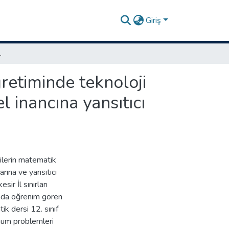
Giriş
yansıtıcı düşüncesine ve matematik tutumuna etkisi
retiminde teknoloji
 inancına yansıtıcı
ilerin matematik
rına ve yansıtıcı
ir İl sınırları
ında öğrenim gören
ik dersi 12. sınıf
mum problemleri