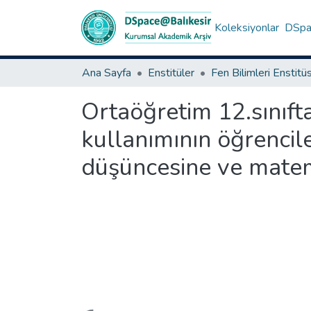
Koleksiyonlar
DSpac
Ana Sayfa
Enstitüler
Fen Bilimleri Enstitü
Ortaöğretim 12.sınıft
kullanımının öğrencile
düşüncesine ve matem