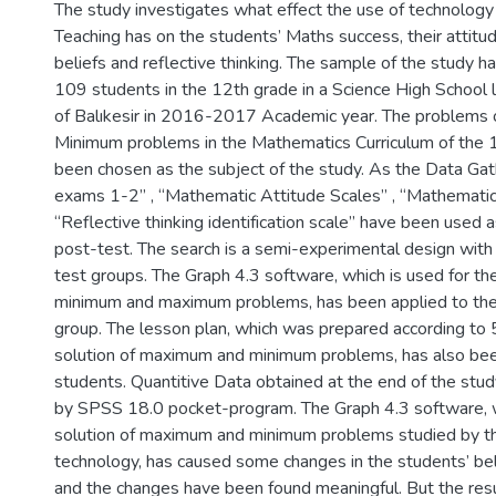
The study investigates what effect the use of technology 
Teaching has on the students’ Maths success, their attit
beliefs and reflective thinking. The sample of the study 
109 students in the 12th grade in a Science High School l
of Balıkesir in 2016-2017 Academic year. The problem
Minimum problems in the Mathematics Curriculum of the 
been chosen as the subject of the study. As the Data Gat
exams 1-2” , “Mathematic Attitude Scales” , “Mathematic
“Reflective thinking identification scale” have been used 
post-test. The search is a semi-experimental design with
test groups. The Graph 4.3 software, which is used for the
minimum and maximum problems, has been applied to the
group. The lesson plan, which was prepared according to 5
solution of maximum and minimum problems, has also bee
students. Quantitive Data obtained at the end of the stu
by SPSS 18.0 pocket-program. The Graph 4.3 software, w
solution of maximum and minimum problems studied by th
technology, has caused some changes in the students’ beli
and the changes have been found meaningful. But the res