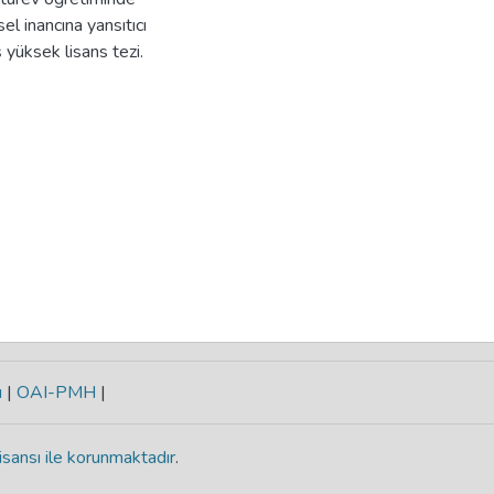
el inancına yansıtıcı
yüksek lisans tezi.
ı
|
OAI-PMH
|
isansı ile korunmaktadır
.