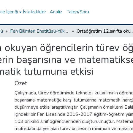
e İçeriği
İstatistikler
Analiz
Talep/Soru
sü
Fen Bilimleri Enstitüsü-Yüksek Lisans Tezleri
Ortaöğretim 12.sınıfta okuyan öğrencilerin türev öğretiminde teknoloji kullanımının öğrencilerin başarısına ve matematiksel inancına 
a okuyan öğrencilerin türev öğ
rin başarısına ve matematiksel
atik tutumuna etkisi
Özet
Çalışmada, türev öğretiminde teknoloji kullanımının öğrenc
başarısına, matematiğe karşı tutumlarına, matematik inançla
düşünmeye etkisi araştırılmıştır. Çalışmanın örneklemi Balıkes
içindeki bir Fen Lisesinde 2016-2017 eğitim-öğretim yıl
109 onikinci sınıf öğrencilerinden oluşturulmuştur. Matemat
müfredatında yer alan türev ünitesinin minimum ve maksi