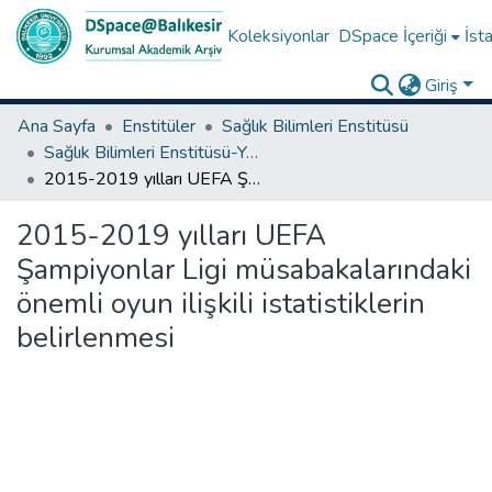
Koleksiyonlar
DSpace İçeriği
İsta
Giriş
Ana Sayfa
Enstitüler
Sağlık Bilimleri Enstitüsü
Sağlık Bilimleri Enstitüsü-Yüksek Lisans Tezleri
2015-2019 yılları UEFA Şampiyonlar Ligi müsabakalarındaki önemli oyun ilişkili istatistiklerin belirlenmesi
2015-2019 yılları UEFA
Şampiyonlar Ligi müsabakalarındaki
önemli oyun ilişkili istatistiklerin
belirlenmesi