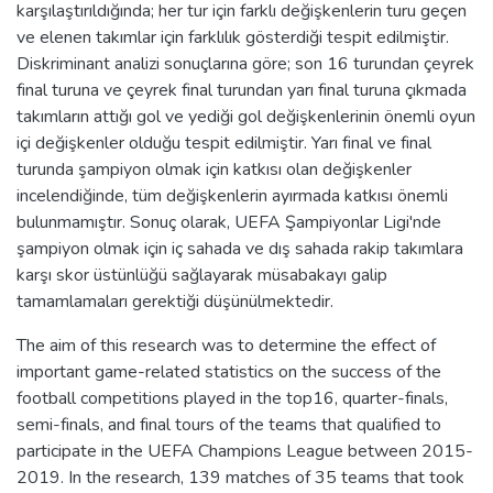
karşılaştırıldığında; her tur için farklı değişkenlerin turu geçen
ve elenen takımlar için farklılık gösterdiği tespit edilmiştir.
Diskriminant analizi sonuçlarına göre; son 16 turundan çeyrek
final turuna ve çeyrek final turundan yarı final turuna çıkmada
takımların attığı gol ve yediği gol değişkenlerinin önemli oyun
içi değişkenler olduğu tespit edilmiştir. Yarı final ve final
turunda şampiyon olmak için katkısı olan değişkenler
incelendiğinde, tüm değişkenlerin ayırmada katkısı önemli
bulunmamıştır. Sonuç olarak, UEFA Şampiyonlar Ligi'nde
şampiyon olmak için iç sahada ve dış sahada rakip takımlara
karşı skor üstünlüğü sağlayarak müsabakayı galip
tamamlamaları gerektiği düşünülmektedir.
The aim of this research was to determine the effect of
important game-related statistics on the success of the
football competitions played in the top16, quarter-finals,
semi-finals, and final tours of the teams that qualified to
participate in the UEFA Champions League between 2015-
2019. In the research, 139 matches of 35 teams that took