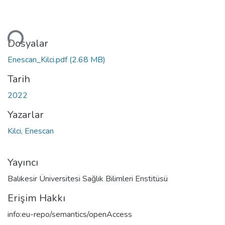
niyor...
Dosyalar
Enescan_Kilci.pdf
(2.68 MB)
Tarih
2022
Yazarlar
Kilci, Enescan
Yayıncı
Balıkesir Üniversitesi Sağlık Bilimleri Enstitüsü
Erişim Hakkı
info:eu-repo/semantics/openAccess