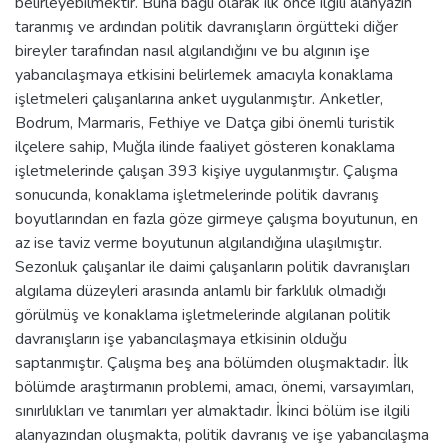
belirleyebilmektir. Buna bağlı olarak ilk önce ilgili alanyazın
taranmış ve ardından politik davranışların örgütteki diğer
bireyler tarafından nasıl algılandığını ve bu algının işe
yabancılaşmaya etkisini belirlemek amacıyla konaklama
işletmeleri çalışanlarına anket uygulanmıştır. Anketler,
Bodrum, Marmaris, Fethiye ve Datça gibi önemli turistik
ilçelere sahip, Muğla ilinde faaliyet gösteren konaklama
işletmelerinde çalışan 393 kişiye uygulanmıştır. Çalışma
sonucunda, konaklama işletmelerinde politik davranış
boyutlarından en fazla göze girmeye çalışma boyutunun, en
az ise taviz verme boyutunun algılandığına ulaşılmıştır.
Sezonluk çalışanlar ile daimi çalışanların politik davranışları
algılama düzeyleri arasında anlamlı bir farklılık olmadığı
görülmüş ve konaklama işletmelerinde algılanan politik
davranışların işe yabancılaşmaya etkisinin olduğu
saptanmıştır. Çalışma beş ana bölümden oluşmaktadır. İlk
bölümde araştırmanın problemi, amacı, önemi, varsayımları,
sınırlılıkları ve tanımları yer almaktadır. İkinci bölüm ise ilgili
alanyazından oluşmakta, politik davranış ve işe yabancılaşma