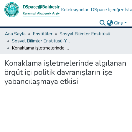
Koleksiyonlar
DSpace İçeriği
İsta
Giriş
Ana Sayfa
Enstitüler
Sosyal Bilimler Enstitüsü
Sosyal Bilimler Enstitüsü-Yüksek Lisans Tezleri
Konaklama işletmelerinde algılanan örgüt içi politik davranışların işe yabancılaşmaya etkisi
Konaklama işletmelerinde algılanan
örgüt içi politik davranışların işe
yabancılaşmaya etkisi