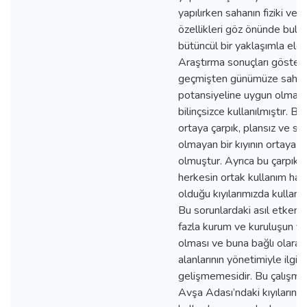
yapılırken sahanın fiziki ve 
özellikleri göz önünde bulu
bütüncül bir yaklaşımla ele a
Araştırma sonuçları göstermi
geçmişten günümüze sahadak
potansiyeline uygun olmaya
bilinçsizce kullanılmıştır. Bu
ortaya çarpık, plansız ve sür
olmayan bir kıyının ortaya 
olmuştur. Ayrıca bu çarpıklık
herkesin ortak kullanım hak
olduğu kıyılarımızda kullanım
Bu sorunlardaki asıl etken kı
fazla kurum ve kuruluşun yet
olması ve buna bağlı olarak 
alanlarının yönetimiyle ilgili
gelişmemesidir. Bu çalışma
Avşa Adası’ndaki kıyıların sü