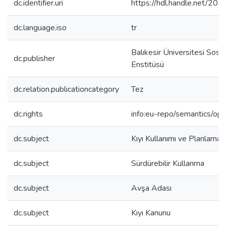
dc.identifier.uri
https://hdl.handle.net/2
dc.language.iso
tr
Balıkesir Üniversitesi Sosya
dc.publisher
Enstitüsü
dc.relation.publicationcategory
Tez
dc.rights
info:eu-repo/semantics/op
dc.subject
Kıyı Kullanımı ve Planlamas
dc.subject
Sürdürebilir Kullanma
dc.subject
Avşa Adası
dc.subject
Kıyı Kanunu