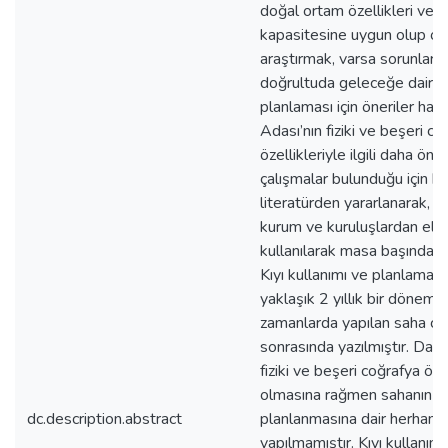
doğal ortam özellikleri ve 
kapasitesine uygun olup ol
araştırmak, varsa sorunları 
doğrultuda geleceğe dair kıy
planlaması için öneriler haz
Adası’nın fiziki ve beşeri co
özellikleriyle ilgili daha önc
çalışmalar bulunduğu için bu
literatürden yararlanarak,
kurum ve kuruluşlardan elde
kullanılarak masa başından 
Kıyı kullanımı ve planlamasıyl
yaklaşık 2 yıllık bir dönem iç
zamanlarda yapılan saha çal
sonrasında yazılmıştır. Dah
fiziki ve beşeri coğrafya özel
olmasına rağmen sahanın kıy
dc.description.abstract
planlanmasına dair herhangi
yapılmamıştır. Kıyı kullanım