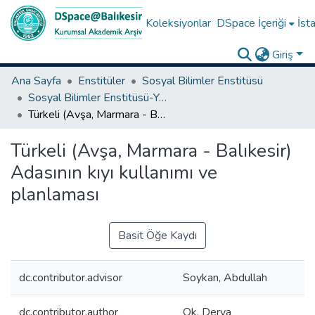
Koleksiyonlar
DSpace İçeriği
İsta
Giriş
Ana Sayfa
Enstitüler
Sosyal Bilimler Enstitüsü
Sosyal Bilimler Enstitüsü-Yüksek Lisans Tezleri
Türkeli (Avşa, Marmara - Balıkesir) Adasının kıyı kullanımı ve planlaması
Türkeli (Avşa, Marmara - Balıkesir)
Adasının kıyı kullanımı ve
planlaması
Basit Öğe Kaydı
dc.contributor.advisor
Soykan, Abdullah
dc.contributor.author
Ok, Derya