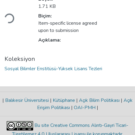
Yükleniyor...
1.71 KB
Biçim:
Item-specific license agreed
upon to submission
Açıklama:
Koleksiyon
Sosyal Bilimler Enstitüsü-Yüksek Lisans Tezleri
|
Balıkesir Üniversitesi
|
Kütüphane
|
Açık Bilim Politikası
|
Açık
Erişim Politikası
|
OAI-PMH
|
Bu site Creative Commons Alıntı-Gayri Ticari-
Türetilemez 4.0 Uluslararası Lisansı ile korunmaktadır
.