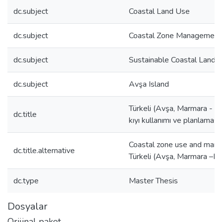
dc.subject
Coastal Land Use
dc.subject
Coastal Zone Management
dc.subject
Sustainable Coastal Land 
dc.subject
Avşa Island
Türkeli (Avşa, Marmara - Ba
dc.title
kıyı kullanımı ve planlaması
Coastal zone use and man
dc.title.alternative
Türkeli (Avşa, Marmara –Bal
dc.type
Master Thesis
Dosyalar
Orijinal paket