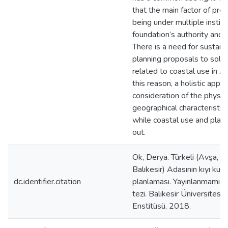
that the main factor of pro
being under multiple instit
foundation’s authority and r
There is a need for sustain
planning proposals to sol
related to coastal use in Av
this reason, a holistic appr
consideration of the physi
geographical characteristic
while coastal use and plann
out.
Ok, Derya. Türkeli (Avşa, 
Balıkesir) Adasının kıyı kull
dc.identifier.citation
planlaması. Yayınlanmamış 
tezi. Balıkesir Üniversitesi 
Enstitüsü, 2018.