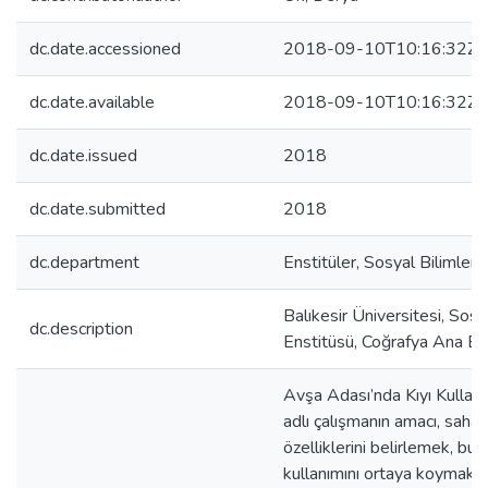
dc.date.accessioned
2018-09-10T10:16:32Z
dc.date.available
2018-09-10T10:16:32Z
dc.date.issued
2018
dc.date.submitted
2018
dc.department
Enstitüler, Sosyal Bilimler 
Balıkesir Üniversitesi, Sosy
dc.description
Enstitüsü, Coğrafya Ana Bil
Avşa Adası’nda Kıyı Kullan
adlı çalışmanın amacı, saha
özelliklerini belirlemek, bug
kullanımını ortaya koymak, 