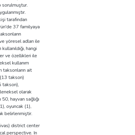
ip sorulmuştur.
ygulanmıştır.
şi tarafından
rün'de 37 familyaya
taksonların
 ve yöresel adları ile
n kullanıldığı, hangi
er ve özellikleri ile
neksel kullanım
en taksonların ait
e (13 takson)
 takson),
eleneksel olarak
ğı 50, hayvan sağlığı
1), oyuncak (1),
k belirlenmiştir.
vas) district center
al perspective. In