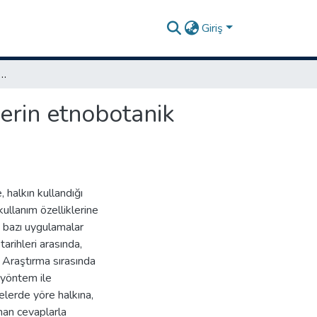
Giriş
de halk arasında kullanılan bazı bitkilerin etnobotanik özellikleri
lerin etnobotanik
 halkın kullandığı
 kullanım özelliklerine
an bazı uygulamalar
arihleri arasında,
 Araştırma sırasında
i yöntem ile
elerde yöre halkına,
ınan cevaplarla