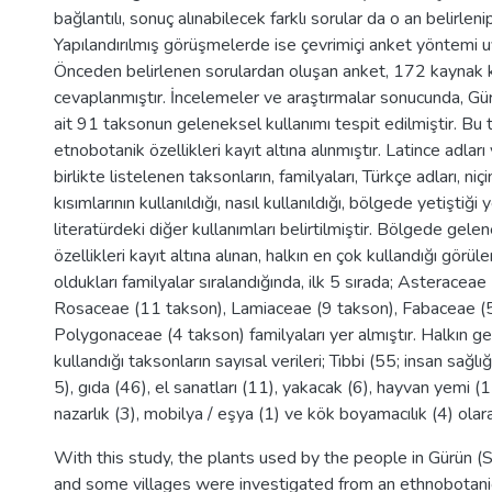
bağlantılı, sonuç alınabilecek farklı sorular da o an belirlen
Yapılandırılmış görüşmelerde ise çevrimiçi anket yöntemi u
Önceden belirlenen sorulardan oluşan anket, 172 kaynak ki
cevaplanmıştır. İncelemeler ve araştırmalar sonucunda, Gü
ait 91 taksonun geleneksel kullanımı tespit edilmiştir. Bu 
etnobotanik özellikleri kayıt altına alınmıştır. Latince adları
birlikte listelenen taksonların, familyaları, Türkçe adları, niçi
kısımlarının kullanıldığı, nasıl kullanıldığı, bölgede yetiştiği y
literatürdeki diğer kullanımları belirtilmiştir. Bölgede gele
özellikleri kayıt altına alınan, halkın en çok kullandığı görül
oldukları familyalar sıralandığında, ilk 5 sırada; Asteracea
Rosaceae (11 takson), Lamiaceae (9 takson), Fabaceae (5
Polygonaceae (4 takson) familyaları yer almıştır. Halkın g
kullandığı taksonların sayısal verileri; Tıbbi (55; insan sağlı
5), gıda (46), el sanatları (11), yakacak (6), hayvan yemi (1
nazarlık (3), mobilya / eşya (1) ve kök boyamacılık (4) olara
With this study, the plants used by the people in Gürün (Si
and some villages were investigated from an ethnobotanic