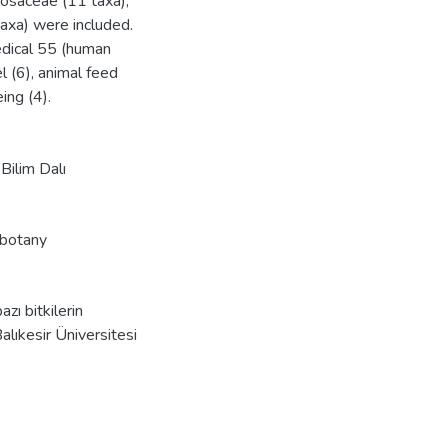
 Rosaceae (11 taxa),
axa) were included.
Medical 55 (human
el (6), animal feed
ing (4).
 Bilim Dalı
botany
zı bitkilerin
alıkesir Üniversitesi