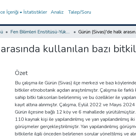
e İçeriği
İstatistikler
Analiz
Talep/Soru
sü
Fen Bilimleri Enstitüsü-Yüksek Lisans Tezleri
Gürün (Sivas)'
arasında kullanılan bazı bitki
Özet
Bu çalışma ile Gürün (Sivas) ilçe merkezi ve bazı köylerinde,
bitkiler etnobotanik açıdan araştırılmıştır. Çalışma ile farklı
sahip bitki taksonları belirlenmiş ve bu özellikler ile yapıl
kayıt altına alınmıştır. Çalışma, Eylül 2022 ve Mayıs 2024 t
Gürün ilçesine bağlı 12 köy ve 6 mahallede yürütülmüştür.
110 kaynak kişi ile yapılandırılmış ve yarı yapılandırılmış ik
görüşmeler gerçekleştirilmiştir. Yarı yapılandırılmış görüşm
bitkilerle ilgili önceden belirlenen sorular yöneltilmiş ve al