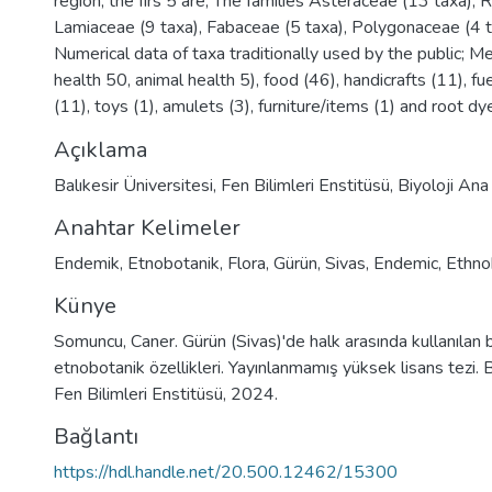
region, the firs 5 are; The families Asteraceae (13 taxa),
Lamiaceae (9 taxa), Fabaceae (5 taxa), Polygonaceae (4 t
Numerical data of taxa traditionally used by the public; 
health 50, animal health 5), food (46), handicrafts (11), fu
(11), toys (1), amulets (3), furniture/items (1) and root dye
Açıklama
Balıkesir Üniversitesi, Fen Bilimleri Enstitüsü, Biyoloji Ana
Anahtar Kelimeler
Endemik
,
Etnobotanik
,
Flora
,
Gürün
,
Sivas
,
Endemic
,
Ethno
Künye
Somuncu, Caner. Gürün (Sivas)'de halk arasında kullanılan ba
etnobotanik özellikleri. Yayınlanmamış yüksek lisans tezi. B
Fen Bilimleri Enstitüsü, 2024.
Bağlantı
https://hdl.handle.net/20.500.12462/15300