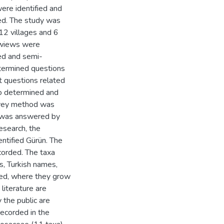
were identified and
ed. The study was
2 villages and 6
erwiews were
ed and semi-
etermined questions
t questions related
so determined and
urvey method was
, was answered by
esearch, the
entified Gürün. The
corded. The taxa
es, Turkish names,
sed, where they grow
 literature are
 the public are
recorded in the