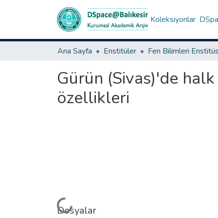
Koleksiyonlar
DSpac
Ana Sayfa
Enstitüler
Fen Bilimleri Enstitü
Gürün (Sivas)'de halk 
özellikleri
Yükleniyor...
Dosyalar