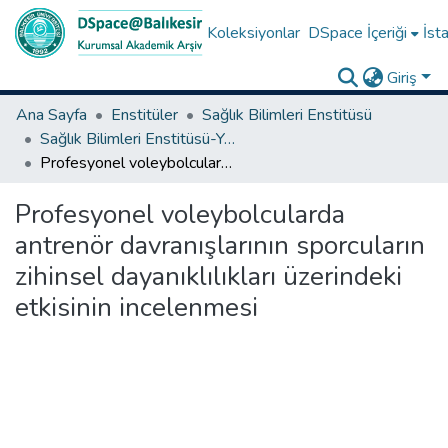
Koleksiyonlar
DSpace İçeriği
İsta
Giriş
Ana Sayfa
Enstitüler
Sağlık Bilimleri Enstitüsü
Sağlık Bilimleri Enstitüsü-Yüksek Lisans Tezleri
Profesyonel voleybolcularda antrenör davranışlarının sporcuların zihinsel dayanıklılıkları üzerindeki etkisinin incelenmesi
Profesyonel voleybolcularda
antrenör davranışlarının sporcuların
zihinsel dayanıklılıkları üzerindeki
etkisinin incelenmesi