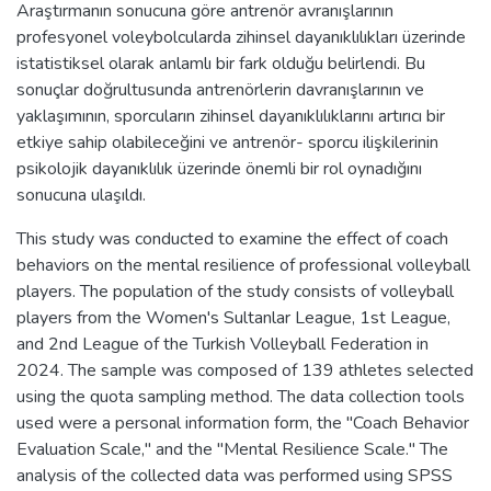
Araştırmanın sonucuna göre antrenör avranışlarının
profesyonel voleybolcularda zihinsel dayanıklılıkları üzerinde
istatistiksel olarak anlamlı bir fark olduğu belirlendi. Bu
sonuçlar doğrultusunda antrenörlerin davranışlarının ve
yaklaşımının, sporcuların zihinsel dayanıklılıklarını artırıcı bir
etkiye sahip olabileceğini ve antrenör- sporcu ilişkilerinin
psikolojik dayanıklılık üzerinde önemli bir rol oynadığını
sonucuna ulaşıldı.
This study was conducted to examine the effect of coach
behaviors on the mental resilience of professional volleyball
players. The population of the study consists of volleyball
players from the Women's Sultanlar League, 1st League,
and 2nd League of the Turkish Volleyball Federation in
2024. The sample was composed of 139 athletes selected
using the quota sampling method. The data collection tools
used were a personal information form, the "Coach Behavior
Evaluation Scale," and the "Mental Resilience Scale." The
analysis of the collected data was performed using SPSS