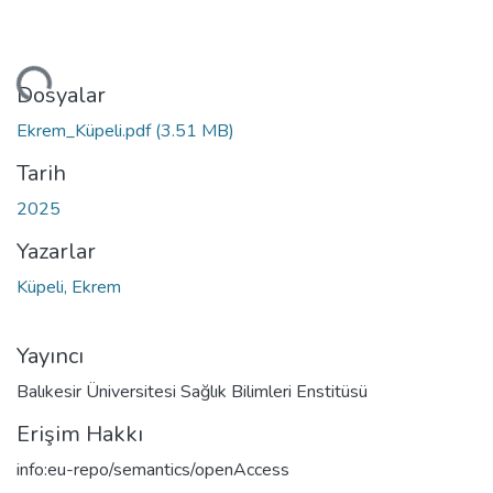
niyor...
Dosyalar
Ekrem_Küpeli.pdf
(3.51 MB)
Tarih
2025
Yazarlar
Küpeli, Ekrem
Yayıncı
Balıkesir Üniversitesi Sağlık Bilimleri Enstitüsü
Erişim Hakkı
info:eu-repo/semantics/openAccess