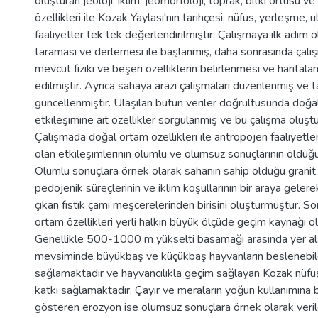
oluşturan jeoloji, iklim, jeomorfoloji, toprak, bitki örtüsü v
özellikleri ile Kozak Yaylası'nın tarihçesi, nüfus, yerleşme
faaliyetler tek tek değerlendirilmiştir. Çalışmaya ilk adım ol
taraması ve derlemesi ile başlanmış, daha sonrasında çalı
mevcut fiziki ve beşeri özelliklerin belirlenmesi ve harital
edilmiştir. Ayrıca sahaya arazi çalışmaları düzenlenmiş ve t
güncellenmiştir. Ulaşılan bütün veriler doğrultusunda doğal 
etkileşimine ait özellikler sorgulanmış ve bu çalışma oluşt
Çalışmada doğal ortam özellikleri ile antropojen faaliyetler a
olan etkileşimlerinin olumlu ve olumsuz sonuçlarının olduğ
Olumlu sonuçlara örnek olarak sahanın sahip olduğu granit
pedojenik süreçlerinin ve iklim koşullarının bir araya gelere
çıkan fıstık çamı meşcerelerinden birisini oluşturmuştur. S
ortam özellikleri yerli halkın büyük ölçüde geçim kaynağı ol
Genellikle 500-1000 m yükselti basamağı arasında yer ala
mevsiminde büyükbaş ve küçükbaş hayvanların beslenebilec
sağlamaktadır ve hayvancılıkla geçim sağlayan Kozak nüf
katkı sağlamaktadır. Çayır ve meraların yoğun kullanımına b
gösteren erozyon ise olumsuz sonuçlara örnek olarak verile