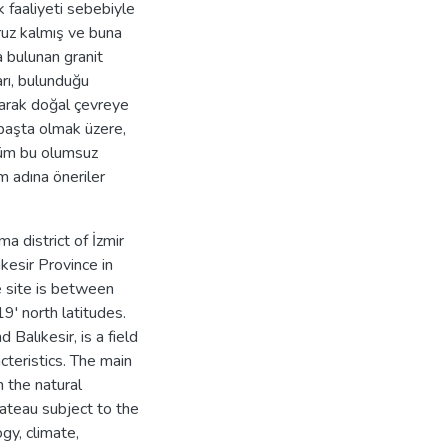
 faaliyeti sebebiyle
ruz kalmış ve buna
a bulunan granit
arı, bulunduğu
arak doğal çevreye
başta olmak üzere,
 Tüm bu olumsuz
ım adına öneriler
 district of İzmir
kesir Province in
 site is between
' north latitudes.
Balıkesir, is a field
cteristics. The main
 the natural
ateau subject to the
gy, climate,