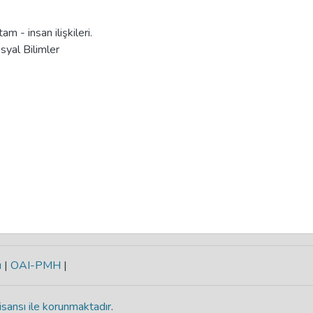
 - insan ilişkileri.
syal Bilimler
ı
|
OAI-PMH
|
isansı ile korunmaktadır
.