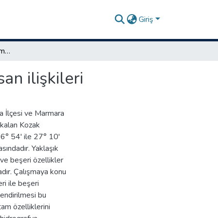
Giriş
Kozak Yaylasında (Bergama/İzmir) doğal ortam - insan ilişkileri
n ilişkileri
ma İlçesi ve Marmara
a kalan Kozak
6° 54' ile 27° 10'
sındadır. Yaklaşık
ve beşeri özellikler
adır. Çalışmaya konu
i ile beşeri
lendirilmesi bu
am özelliklerini