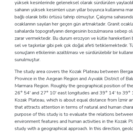
yüksek kesinlerinde geleneksel olarak sürdürülen yaylacılık
sahanın yüksek kesimleri uzun yıllar boyunca kullanıma ma
bağlı olarak bitki örtüsü tahrip olmuştur. Çalışma sahasınd
ocaklarının sayıları her geçen gün artmaktadır. Granit ocakl
sahalarda topografyanın dengesinin bozulmasına sebep ol
zarar vermektedir. Bu durum erozyon ve kütle hareketleri 
sel ve taşkınlar gibi pek çok doğal afeti tetiklemektedir.
sonuçların etkilerinin azaltılması ve sürdürülebilir bir kullan
sunulmuştur.
The study area covers the Kozak Plateau between Bergama
Province in the Aegean Region and Ayvalık District of Balı
Marmara Region. Roughly the geographical position of the
26° 54' and 27° 10' east longitudes and 39° 14' to 39° 19
Kozak Plateau, which is about equal distance from İzmir and 
that attracts attention in terms of natural and human chara
purpose of this study is to evaluate the relations between
environment features and human activities in the Kozak Pl
study with a geographical approach. In this direction, geolo