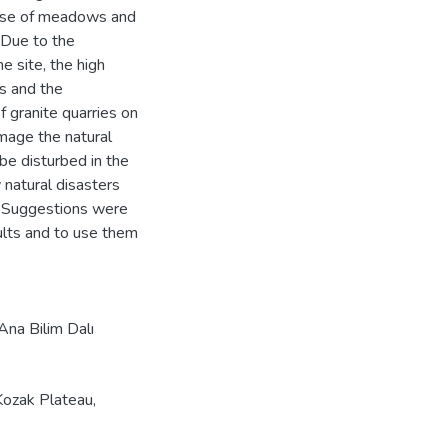
e use of meadows and
 Due to the
he site, the high
s and the
 granite quarries on
amage the natural
be disturbed in the
 natural disasters
. Suggestions were
ults and to use them
 Ana Bilim Dalı
Kozak Plateau
,