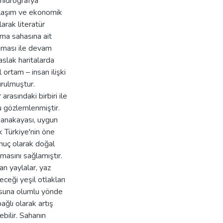
e hidrografya
, ulaşım ve ekonomik
arak literatür
şma sahasına ait
anması ile devam
aslak haritalarda
ortam – insan ilişki
urulmuştur.
rasındaki birbiri ile
u gözlemlenmiştir.
 anakayası, uygun
k Türkiye'nin öne
onuç olarak doğal
masını sağlamıştır.
n yaylalar, yaz
eği yeşil otlakları
usuna olumlu yönde
ağlı olarak artış
bilir. Sahanın