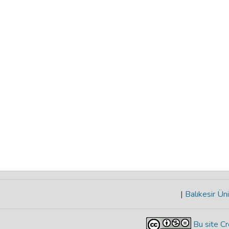
|
Balıkesir Üni
Bu site Cr