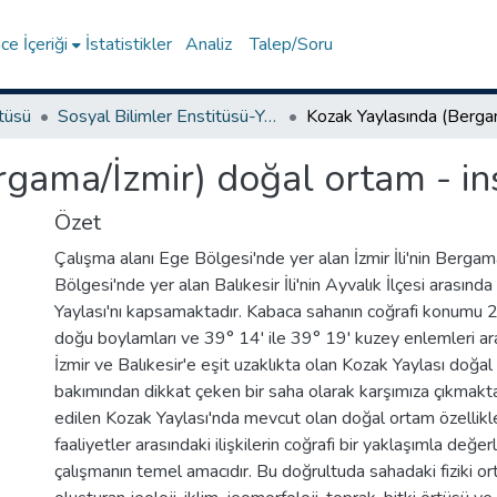
e İçeriği
İstatistikler
Analiz
Talep/Soru
itüsü
Sosyal Bilimler Enstitüsü-Yüksek Lisans Tezleri
gama/İzmir) doğal ortam - insa
Özet
Çalışma alanı Ege Bölgesi'nde yer alan İzmir İli'nin Berga
Bölgesi'nde yer alan Balıkesir İli'nin Ayvalık İlçesi arasınd
Yaylası'nı kapsamaktadır. Kabaca sahanın coğrafi konumu 2
doğu boylamları ve 39° 14' ile 39° 19' kuzey enlemleri ara
İzmir ve Balıkesir'e eşit uzaklıkta olan Kozak Yaylası doğal 
bakımından dikkat çeken bir saha olarak karşımıza çıkmakt
edilen Kozak Yaylası'nda mevcut olan doğal ortam özellikler
faaliyetler arasındaki ilişkilerin coğrafi bir yaklaşımla değer
çalışmanın temel amacıdır. Bu doğrultuda sahadaki fiziki ort