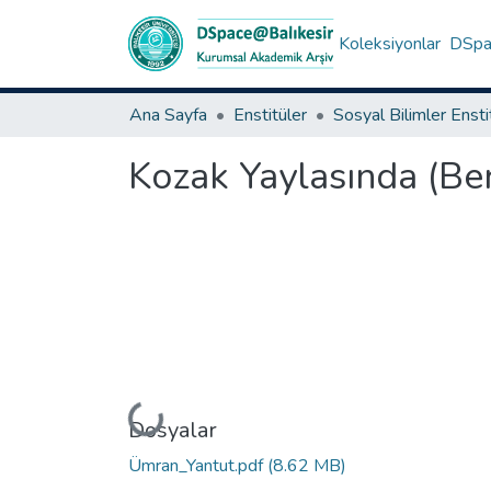
Koleksiyonlar
DSpac
Ana Sayfa
Enstitüler
Sosyal Bilimler Enst
Kozak Yaylasında (Ber
Yükleniyor...
Dosyalar
Ümran_Yantut.pdf
(8.62 MB)