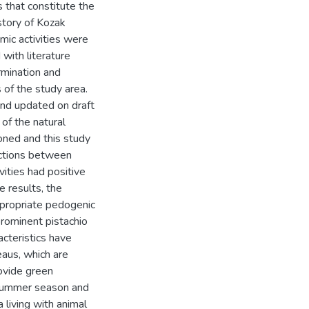
 that constitute the
istory of Kozak
mic activities were
with literature
rmination and
 of the study area.
and updated on draft
 of the natural
oned and this study
actions between
vities had positive
 results, the
ppropriate pedogenic
prominent pistachio
acteristics have
eaus, which are
ovide green
e summer season and
 living with animal