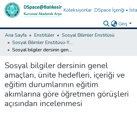
Koleksiyonlar
DSpace İçeriği
İsta
Giriş
Ana Sayfa
Enstitüler
Sosyal Bilimler Enstitüsü
Sosyal Bilimler Enstitüsü-Yüksek Lisans Tezleri
Sosyal bilgiler dersinin genel amaçları, ünite hedefleri, içeriği ve eğitim durumlarının eğitim akımlarına göre öğretmen görüşleri açısından incelenmesi
Sosyal bilgiler dersinin genel
amaçları, ünite hedefleri, içeriği ve
eğitim durumlarının eğitim
akımlarına göre öğretmen görüşleri
açısından incelenmesi