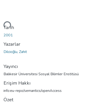
niyor...
Tarih
2001
Yazarlar
Dilcioğlu, Zahit
Yayıncı
Balıkesir Üniversitesi Sosyal Bilimler Enstitüsü
Erişim Hakkı
info:eu-repo/semantics/openAccess
Özet