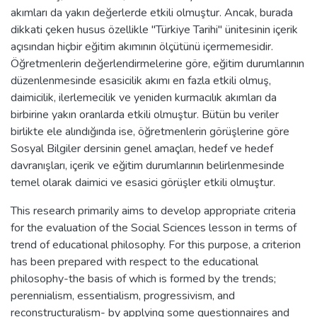
akımları da yakın değerlerde etkili olmuştur. Ancak, burada
dikkati çeken husus özellikle "Türkiye Tarihi" ünitesinin içerik
açısından hiçbir eğitim akımının ölçütünü içermemesidir.
Öğretmenlerin değerlendirmelerine göre, eğitim durumlarının
düzenlenmesinde esasicilik akımı en fazla etkili olmuş,
daimicilik, ilerlemecilik ve yeniden kurmacılık akımları da
birbirine yakın oranlarda etkili olmuştur. Bütün bu veriler
birlikte ele alındığında ise, öğretmenlerin görüşlerine göre
Sosyal Bilgiler dersinin genel amaçları, hedef ve hedef
davranışları, içerik ve eğitim durumlarının belirlenmesinde
temel olarak daimici ve esasici görüşler etkili olmuştur.
This research primarily aims to develop appropriate criteria
for the evaluation of the Social Sciences lesson in terms of
trend of educational philosophy. For this purpose, a criterion
has been prepared with respect to the educational
philosophy-the basis of which is formed by the trends;
perennialism, essentialism, progressivism, and
reconstructuralism- by applying some questionnaires and