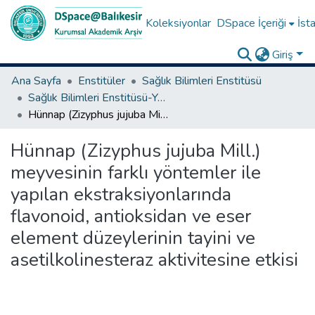
Koleksiyonlar
DSpace İçeriği
İsta
Giriş
Ana Sayfa
Enstitüler
Sağlık Bilimleri Enstitüsü
Sağlık Bilimleri Enstitüsü-Yüksek Lisans Tezleri
Hünnap (Zizyphus jujuba Mill.) meyvesinin farklı yöntemler ile yapılan ekstraksiyonlarında flavonoid, antioksidan ve eser element düzeylerinin tayini ve asetilkolinesteraz aktivitesine etkisi
Hünnap (Zizyphus jujuba Mill.)
meyvesinin farklı yöntemler ile
yapılan ekstraksiyonlarında
flavonoid, antioksidan ve eser
element düzeylerinin tayini ve
asetilkolinesteraz aktivitesine etkisi