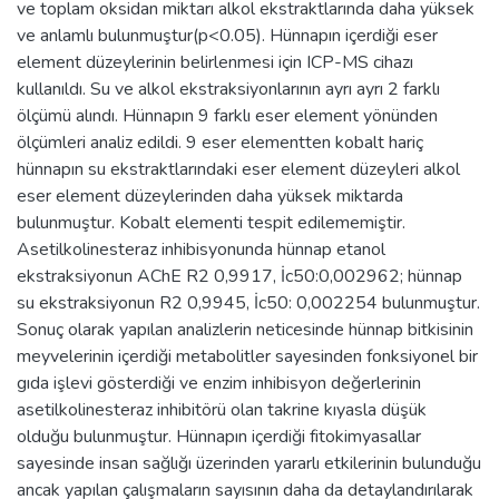
ve toplam oksidan miktarı alkol ekstraktlarında daha yüksek
ve anlamlı bulunmuştur(p<0.05). Hünnapın içerdiği eser
element düzeylerinin belirlenmesi için ICP-MS cihazı
kullanıldı. Su ve alkol ekstraksiyonlarının ayrı ayrı 2 farklı
ölçümü alındı. Hünnapın 9 farklı eser element yönünden
ölçümleri analiz edildi. 9 eser elementten kobalt hariç
hünnapın su ekstraktlarındaki eser element düzeyleri alkol
eser element düzeylerinden daha yüksek miktarda
bulunmuştur. Kobalt elementi tespit edilememiştir.
Asetilkolinesteraz inhibisyonunda hünnap etanol
ekstraksiyonun AChE R2 0,9917, İc50:0,002962; hünnap
su ekstraksiyonun R2 0,9945, İc50: 0,002254 bulunmuştur.
Sonuç olarak yapılan analizlerin neticesinde hünnap bitkisinin
meyvelerinin içerdiği metabolitler sayesinden fonksiyonel bir
gıda işlevi gösterdiği ve enzim inhibisyon değerlerinin
asetilkolinesteraz inhibitörü olan takrine kıyasla düşük
olduğu bulunmuştur. Hünnapın içerdiği fitokimyasallar
sayesinde insan sağlığı üzerinden yararlı etkilerinin bulunduğu
ancak yapılan çalışmaların sayısının daha da detaylandırılarak