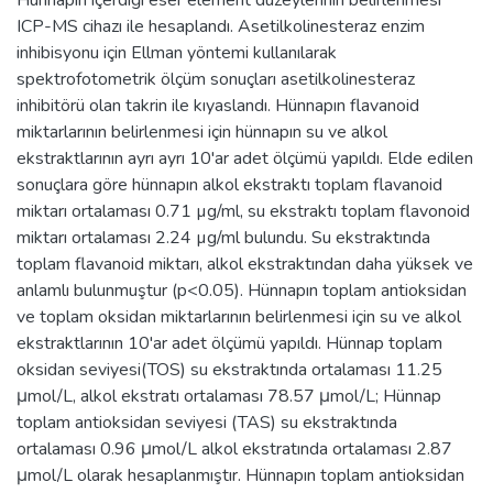
ICP-MS cihazı ile hesaplandı. Asetilkolinesteraz enzim
inhibisyonu için Ellman yöntemi kullanılarak
spektrofotometrik ölçüm sonuçları asetilkolinesteraz
inhibitörü olan takrin ile kıyaslandı. Hünnapın flavanoid
miktarlarının belirlenmesi için hünnapın su ve alkol
ekstraktlarının ayrı ayrı 10'ar adet ölçümü yapıldı. Elde edilen
sonuçlara göre hünnapın alkol ekstraktı toplam flavanoid
miktarı ortalaması 0.71 µg/ml, su ekstraktı toplam flavonoid
miktarı ortalaması 2.24 µg/ml bulundu. Su ekstraktında
toplam flavanoid miktarı, alkol ekstraktından daha yüksek ve
anlamlı bulunmuştur (p<0.05). Hünnapın toplam antioksidan
ve toplam oksidan miktarlarının belirlenmesi için su ve alkol
ekstraktlarının 10'ar adet ölçümü yapıldı. Hünnap toplam
oksidan seviyesi(TOS) su ekstraktında ortalaması 11.25
μmol/L, alkol ekstratı ortalaması 78.57 μmol/L; Hünnap
toplam antioksidan seviyesi (TAS) su ekstraktında
ortalaması 0.96 μmol/L alkol ekstratında ortalaması 2.87
μmol/L olarak hesaplanmıştır. Hünnapın toplam antioksidan