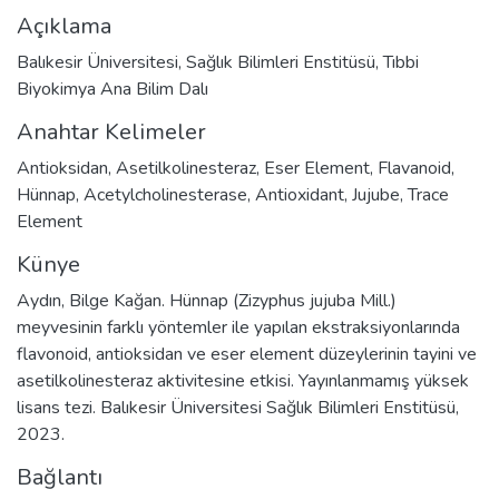
Açıklama
Balıkesir Üniversitesi, Sağlık Bilimleri Enstitüsü, Tıbbi
Biyokimya Ana Bilim Dalı
Anahtar Kelimeler
Antioksidan
,
Asetilkolinesteraz
,
Eser Element
,
Flavanoid
,
Hünnap
,
Acetylcholinesterase
,
Antioxidant
,
Jujube
,
Trace
Element
Künye
Aydın, Bilge Kağan. Hünnap (Zizyphus jujuba Mill.)
meyvesinin farklı yöntemler ile yapılan ekstraksiyonlarında
flavonoid, antioksidan ve eser element düzeylerinin tayini ve
asetilkolinesteraz aktivitesine etkisi. Yayınlanmamış yüksek
lisans tezi. Balıkesir Üniversitesi Sağlık Bilimleri Enstitüsü,
2023.
Bağlantı