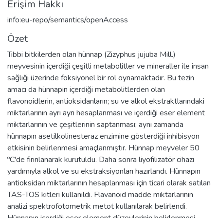
Erişim Hakkı
info:eu-repo/semantics/openAccess
Özet
Tıbbi bitkilerden olan hünnap (Zizyphus jujuba Mill.)
meyvesinin içerdiği çeşitli metabolitler ve mineraller ile insan
sağlığı üzerinde foksiyonel bir rol oynamaktadır. Bu tezin
amacı da hünnapın içerdiği metabolitlerden olan
flavonoidlerin, antioksidanların; su ve alkol ekstraktlarındaki
miktarlarının ayrı ayrı hesaplanması ve içerdiği eser element
miktarlarının ve çeşitlerinin saptanması; aynı zamanda
hünnapın asetilkolinesteraz enzimine gösterdiği inhibisyon
etkisinin belirlenmesi amaçlanmıştır. Hünnap meyveler 50
ºC'de fırınlanarak kurutuldu. Daha sonra liyofilizatör cihazı
yardımıyla alkol ve su ekstraksiyonları hazırlandı. Hünnapın
antioksidan miktarlarının hesaplanması için ticari olarak satılan
TAS-TOS kitleri kullanıldı. Flavanoid madde miktarlarının
analizi spektrofotometrik metot kullanılarak belirlendi.
Hünnapın içerdiği eser element düzeylerinin belirlenmesi