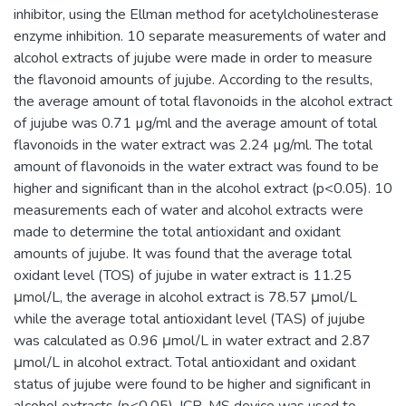
inhibitor, using the Ellman method for acetylcholinesterase
enzyme inhibition. 10 separate measurements of water and
alcohol extracts of jujube were made in order to measure
the flavonoid amounts of jujube. According to the results,
the average amount of total flavonoids in the alcohol extract
of jujube was 0.71 µg/ml and the average amount of total
flavonoids in the water extract was 2.24 µg/ml. The total
amount of flavonoids in the water extract was found to be
higher and significant than in the alcohol extract (p<0.05). 10
measurements each of water and alcohol extracts were
made to determine the total antioxidant and oxidant
amounts of jujube. It was found that the average total
oxidant level (TOS) of jujube in water extract is 11.25
μmol/L, the average in alcohol extract is 78.57 μmol/L
while the average total antioxidant level (TAS) of jujube
was calculated as 0.96 μmol/L in water extract and 2.87
μmol/L in alcohol extract. Total antioxidant and oxidant
status of jujube were found to be higher and significant in
alcohol extracts (p<0.05). ICP-MS device was used to