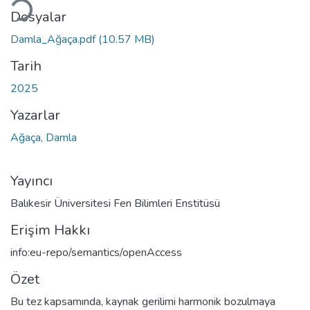
Dosyalar
Damla_Ağaça.pdf
(10.57 MB)
Tarih
2025
Yazarlar
Ağaça, Damla
Yayıncı
Balıkesir Üniversitesi Fen Bilimleri Enstitüsü
Erişim Hakkı
info:eu-repo/semantics/openAccess
Özet
Bu tez kapsamında, kaynak gerilimi harmonik bozulmaya