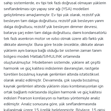
sahip sistemlerde, ev tipi tek fazlı doğrusal olmayan yüklerin
sınıflandırılması için yapay sinir ağı (YSA) modelleri
geliştirilmesi amaçlanmıştır. Ev tipi yük olarak, rezistif yük
besleyen tam dalga doğrultucu, rezistif yük besleyen yarım
dalga doğrultucu, rezistif yük besleyen dimmer devresi,
batarya şarj eden tam dalga doğrultucu, daimi kondansatörlü
tek fazlı asenkron motor ve ısıtıcı olmak üzere altı farklı yük
dikkate alınmıştır. Buna göre tezde öncelikle, dikkate alınan
yüklerin aynı baraya bağlı olduğu bir sistemin zaman tanım
bölgesi modeli Matlab/SIMULINK ortamında
oluşturulmuştur. Modellenen sistemde, yüklere ait çeşitli
harmonik ve güç kalitesi indislerinin davranışları, rastgele
türetilen bozulmuş kaynak gerilimleri altında istatistiksel
olarak analiz edilmiştir. Devamında, çok sayıda bozulmuş
kaynak gerilimleri altında yüklerin olası kombinasyonları için
ortak bağlantı noktasında ölçülen harmonik ve güç kalitesi
indisleri Pearson korelasyon ısı haritası yöntemiyle analiz
edilmiştir. Analiz sonucuna göre, yük sınıflandırmasında
kullanılmak üzere 15 özellik belirlenmiştir. Böylece, 15 girişi