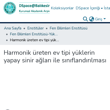
Koleksiyonlar
DSpace İçeriği
İsta
Giriş
Ana Sayfa
Enstitüler
Fen Bilimleri Enstitüsü
Fen Bilimleri Enstitüsü-Yüksek Lisans Tezleri
Harmonik üreten ev tipi yüklerin yapay sinir ağları ile sınıflandırılması
Harmonik üreten ev tipi yüklerin
yapay sinir ağları ile sınıflandırılması
Yükleniyor...