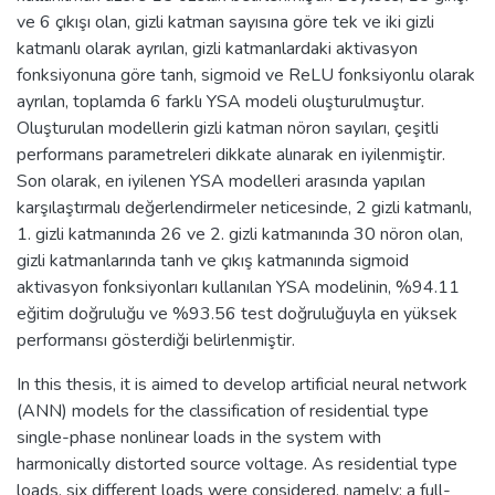
ve 6 çıkışı olan, gizli katman sayısına göre tek ve iki gizli
katmanlı olarak ayrılan, gizli katmanlardaki aktivasyon
fonksiyonuna göre tanh, sigmoid ve ReLU fonksiyonlu olarak
ayrılan, toplamda 6 farklı YSA modeli oluşturulmuştur.
Oluşturulan modellerin gizli katman nöron sayıları, çeşitli
performans parametreleri dikkate alınarak en iyilenmiştir.
Son olarak, en iyilenen YSA modelleri arasında yapılan
karşılaştırmalı değerlendirmeler neticesinde, 2 gizli katmanlı,
1. gizli katmanında 26 ve 2. gizli katmanında 30 nöron olan,
gizli katmanlarında tanh ve çıkış katmanında sigmoid
aktivasyon fonksiyonları kullanılan YSA modelinin, %94.11
eğitim doğruluğu ve %93.56 test doğruluğuyla en yüksek
performansı gösterdiği belirlenmiştir.
In this thesis, it is aimed to develop artificial neural network
(ANN) models for the classification of residential type
single-phase nonlinear loads in the system with
harmonically distorted source voltage. As residential type
loads, six different loads were considered, namely: a full-