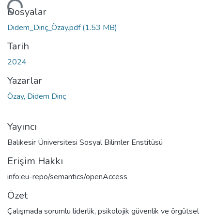
niyor...
Dosyalar
Didem_Dinç_Özay.pdf
(1.53 MB)
Tarih
2024
Yazarlar
Özay, Didem Dinç
Yayıncı
Balıkesir Üniversitesi Sosyal Bilimler Enstitüsü
Erişim Hakkı
info:eu-repo/semantics/openAccess
Özet
Çalışmada sorumlu liderlik, psikolojik güvenlik ve örgütsel