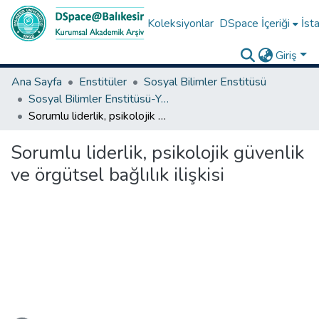
Koleksiyonlar
DSpace İçeriği
İsta
Giriş
Ana Sayfa
Enstitüler
Sosyal Bilimler Enstitüsü
Sosyal Bilimler Enstitüsü-Yüksek Lisans Tezleri
Sorumlu liderlik, psikolojik güvenlik ve örgütsel bağlılık ilişkisi
Sorumlu liderlik, psikolojik güvenlik
ve örgütsel bağlılık ilişkisi