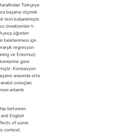
tarafından Türkçeye
rıca başarıyı ölçmek
i test kullanılmıştır.
ız örneklemler t-
 Ayrıca öğretim
in belirlenmesi için
erarşik regresyon
winning ve Erasmus)
şkenlerine göre
enmiştir. Korelasyon
aşarısı arasında orta
analizi sonuçları,
ısını anlamlı
nship between
 and English
ffects of some
s context,