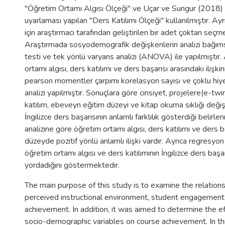
"Öğretim Ortamı Algısı Ölçeği" ve Uçar ve Sungur (2018) 
uyarlaması yapılan "Ders Katılımı Ölçeği" kullanılmıştır. Ay
için araştırmacı tarafından geliştirilen bir adet çoktan seçmel
Araştırmada sosyodemografik değişkenlerin analizi bağıms
testi ve tek yönlü varyans analizi (ANOVA) ile yapılmıştır.
ortamı algısı, ders katılımı ve ders başarısı arasındaki ilişkin
pearson momentler çarpımı korelasyon sayısı ve çoklu hiy
analizi yapılmıştır. Sonuçlara göre cinsiyet, projelere(e-t
katılım, ebeveyn eğitim düzeyi ve kitap okuma sıklığı deği
İngilizce ders başarısının anlamlı farklılık gösterdiği belirl
analizine göre öğretim ortamı algısı, ders katılımı ve ders b
düzeyde pozitif yönlü anlamlı ilişki vardır. Ayrıca regresyon 
öğretim ortamı algısı ve ders katılımının İngilizce ders başar
yordadığını göstermektedir.
The main purpose of this study is to examine the relatio
perceived instructional environment, student engagement
achievement. In addition, it was aimed to determine the e
socio-demographic variables on course achievement. In thi