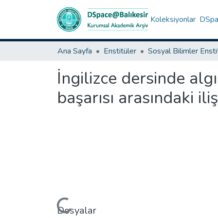
Koleksiyonlar
DSpac
Ana Sayfa
Enstitüler
Sosyal Bilimler Enst
İngilizce dersinde alg
başarısı arasındaki ili
Yükleniyor...
Dosyalar