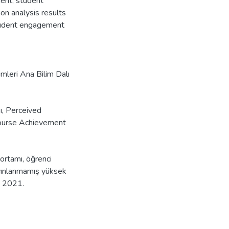
ment, student
on analysis results
student engagement
imleri Ana Bilim Dalı
ı
,
Perceived
ourse Achievement
ortamı, öğrenci
Yayınlanmamış yüksek
ü, 2021.