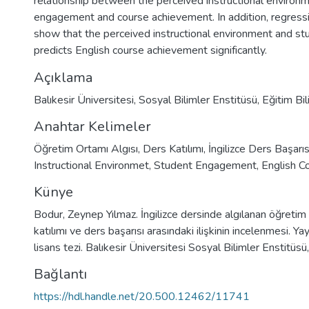
relationship between the perceived instructional environ
engagement and course achievement. In addition, regressi
show that the perceived instructional environment and 
predicts English course achievement significantly.
Açıklama
Balıkesir Üniversitesi, Sosyal Bilimler Enstitüsü, Eğitim Bil
Anahtar Kelimeler
Öğretim Ortamı Algısı
,
Ders Katılımı
,
İngilizce Ders Başarıs
Instructional Environmet
,
Student Engagement
,
English C
Künye
Bodur, Zeynep Yılmaz. İngilizce dersinde algılanan öğretim 
katılımı ve ders başarısı arasındaki ilişkinin incelenmesi. 
lisans tezi. Balıkesir Üniversitesi Sosyal Bilimler Enstitüs
Bağlantı
https://hdl.handle.net/20.500.12462/11741