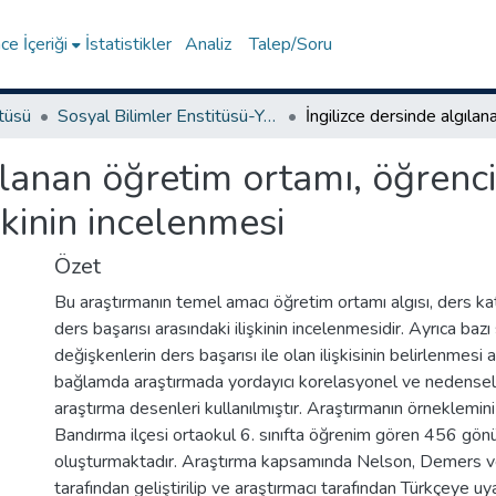
e İçeriği
İstatistikler
Analiz
Talep/Soru
itüsü
Sosyal Bilimler Enstitüsü-Yüksek Lisans Tezleri
ılanan öğretim ortamı, öğrenci
şkinin incelenmesi
Özet
Bu araştırmanın temel amacı öğretim ortamı algısı, ders katı
ders başarısı arasındaki ilişkinin incelenmesidir. Ayrıca ba
değişkenlerin ders başarısı ile olan ilişkisinin belirlenmesi
bağlamda araştırmada yordayıcı korelasyonel ve nedensel 
araştırma desenleri kullanılmıştır. Araştırmanın örneklemini B
Bandırma ilçesi ortaokul 6. sınıfta öğrenim gören 456 gönü
oluşturmaktadır. Araştırma kapsamında Nelson, Demers v
tarafından geliştirilip ve araştırmacı tarafından Türkçeye u