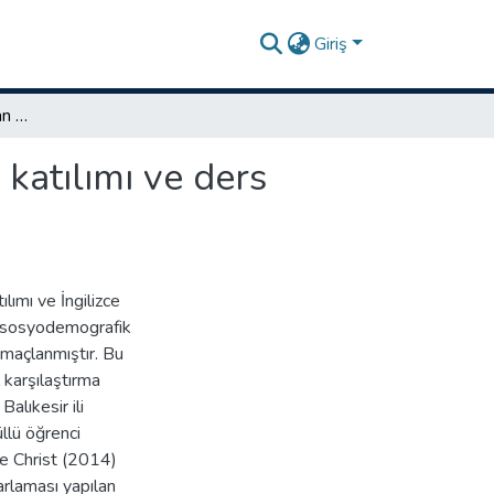
Giriş
İngilizce dersinde algılanan öğretim ortamı, öğrenci katılımı ve ders başarısı arasındaki ilişkinin incelenmesi
 katılımı ve ders
lımı ve İngilizce
zı sosyodemografik
 amaçlanmıştır. Bu
karşılaştırma
alıkesir ili
llü öğrenci
e Christ (2014)
yarlaması yapılan