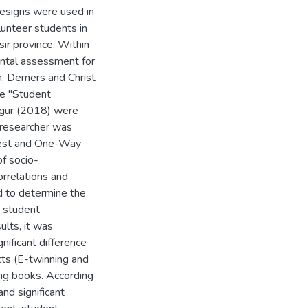
designs were used in
lunteer students in
ir province. Within
ental assessment for
, Demers and Christ
he "Student
ngur (2018) were
e researcher was
Test and One-Way
f socio-
orrelations and
d to determine the
, student
lts, it was
ificant difference
ects (E-twinning and
ing books. According
and significant