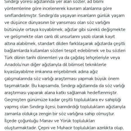
Sındırgı yöresi ağızlarında yer alan sözler, ad bilimi
yöntemlerine göre incelenerek kavram alanlarına göre
sınıflandırılmıştır. Sındırgı’da yaşayan insanların günlük yaşam
ve düşünce dünyasının bir yansıması olan söz varlığını
bütünüyle ortaya koyabilmek, ağızlar gibi sürekli değişmekte
ve gelişmekte olan canlı dil unsurlarını yazılı olarak kayıt
altına alabilmek, standart dilden farklılaşarak ağızlarda çeşitli
bağlamlarda kullanılan sözleri tespit edebilmek ve bu sözleri
Türk dilinin tarihi dönemleri ya da çağdaş lehçeleriyle veya
Anadolu’nun diğer ağızlarıyla dil bilimsel tekniklerle
kıyaslayabilme imkanına erişebilmek adına ağız
çalışmalarında söz varlığı araştırması yapmak büyük önem
taşımaktadır. Bu kapsamda, Sındırgı ağızlarında da söz varlığı
araştırması yaparak alana katkı sağlamak hedeflenmiştir.
Geçmişten günümüze kadar çeşitli topluluklara ev sahipliği
yapmış olan Sındırgı ilçesi, barındırdığı toplulukların ağızlarıyla
zamanla oldukça zengin bir söz varlığına sahip olmuştur.
İlçede çoğunluğu Manav ve Yörük toplulukları
oluşturmaktadır. Çepni ve Muhacir toplulukları azınlıkta olup,