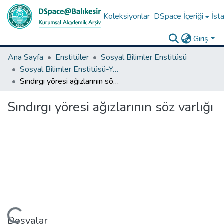
Koleksiyonlar
DSpace İçeriği
İsta
Giriş
Ana Sayfa
Enstitüler
Sosyal Bilimler Enstitüsü
Sosyal Bilimler Enstitüsü-Yüksek Lisans Tezleri
Sındırgı yöresi ağızlarının söz varlığı
Sındırgı yöresi ağızlarının söz varlığı
Dosyalar