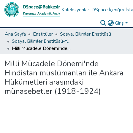
Koleksiyonlar
DSpace İçeriği
İsta
Giriş
Ana Sayfa
Enstitüler
Sosyal Bilimler Enstitüsü
Sosyal Bilimler Enstitüsü-Yüksek Lisans Tezleri
Milli Mücadele Dönemi'nde Hindistan müslümanları ile Ankara Hükümetleri arasındaki münasebetler (1918-1924)
Milli Mücadele Dönemi'nde
Hindistan müslümanları ile Ankara
Hükümetleri arasındaki
münasebetler (1918-1924)