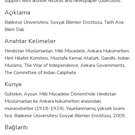
support with archive records and newspaper collections.
Açıklama
Balıkesir Üniversitesi, Sosyal Bilimler Enstitüsü, Tarih Ana
Bilim Dalı
Anahtar Kelimeler
Hindistan Müslümanları
,
Milli Mücadele
,
Ankara Hükümetleri
,
Hint Hilafet Komitesi
,
Mustafa Kemal Atatürk
,
Gandhi
,
Indian
Muslims
,
The War of Independence
,
Ankara Governments
,
The Committee of Indian Caliphate
Künye
Gültekin, Aysun. Milli Mücadele Dönemi'nde Hindistan
Müslümanları ile Ankara hükümetleri arasındaki
münasebetler (1918-1924). Yayınlanmamış yüksek lisans
tezi. Balıkesir Üniversitesi Sosyal Bilimler Enstitüsü, 2009.
Bağlantı