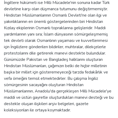
İngiltere hükümeti ise Milli Mücadele'nin sonuna kadar Türk
devletine karşı olan düşmanca tutumunu değiştirmemiştir.
Hindistan Müslümanlarının Osmanlı Devleti'ne olan ilgi ve
yakınlıklarının en önemli göstergelerinden biri Hindistan
Kızılay ekiplerinin Osmanlı topraklarına gelişleridir. Maddi
yardımlarının yanı sıra; İslam dünyasının sömürgeleşmemiş
tek devleti olarak Osmanlının yaşaması ve kuvvetlenmesi
için İngilizlere gönderilen bildiriler, muhtıralar, dilekçelerle
protestolarını dile getirerek manevi destekte bulundular.
Günümüzde Pakistan ve Bangladeş halklarını oluşturan
Hindistan Müslümanları, çağımızın belki de hiçbir milletinin
başka bir millet için gösteremeyeceği tarzda fedakârlık ve
vefa örneğini temsil etmektedirler. Bu çalışma İngiliz
sömürgesinin sacayağını oluşturan Hindistan
Müslümanlarının, Anadolu'da gerçekleşen Milli Mücadele'ye
maddi ve üstün gayretle oluşturdukları manevi desteği ve bu
destekle oluşan ilişkileri arşiv belgeleri, gazete
koleksiyonları ile ortaya koymaktadır.