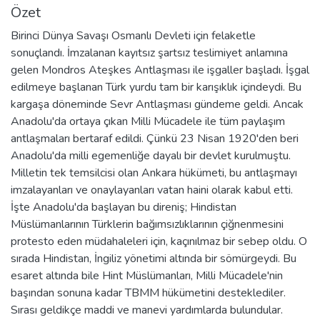
Özet
Birinci Dünya Savaşı Osmanlı Devleti için felaketle
sonuçlandı. İmzalanan kayıtsız şartsız teslimiyet anlamına
gelen Mondros Ateşkes Antlaşması ile işgaller başladı. İşgal
edilmeye başlanan Türk yurdu tam bir karışıklık içindeydi. Bu
kargaşa döneminde Sevr Antlaşması gündeme geldi. Ancak
Anadolu'da ortaya çıkan Milli Mücadele ile tüm paylaşım
antlaşmaları bertaraf edildi. Çünkü 23 Nisan 1920'den beri
Anadolu'da milli egemenliğe dayalı bir devlet kurulmuştu.
Milletin tek temsilcisi olan Ankara hükümeti, bu antlaşmayı
imzalayanları ve onaylayanları vatan haini olarak kabul etti.
İşte Anadolu'da başlayan bu direniş; Hindistan
Müslümanlarının Türklerin bağımsızlıklarının çiğnenmesini
protesto eden müdahaleleri için, kaçınılmaz bir sebep oldu. O
sırada Hindistan, İngiliz yönetimi altında bir sömürgeydi. Bu
esaret altında bile Hint Müslümanları, Milli Mücadele'nin
başından sonuna kadar TBMM hükümetini desteklediler.
Sırası geldikçe maddi ve manevi yardımlarda bulundular.