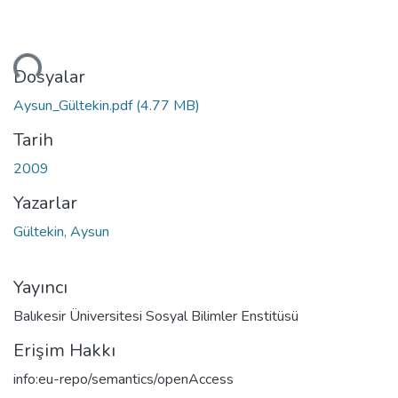
niyor...
Dosyalar
Aysun_Gültekin.pdf
(4.77 MB)
Tarih
2009
Yazarlar
Gültekin, Aysun
Yayıncı
Balıkesir Üniversitesi Sosyal Bilimler Enstitüsü
Erişim Hakkı
info:eu-repo/semantics/openAccess