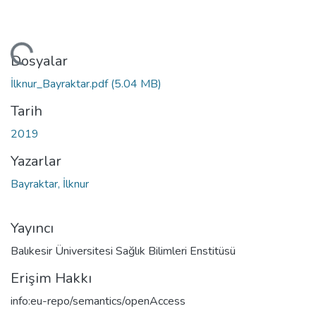
niyor...
Dosyalar
İlknur_Bayraktar.pdf
(5.04 MB)
Tarih
2019
Yazarlar
Bayraktar, İlknur
Yayıncı
Balıkesir Üniversitesi Sağlık Bilimleri Enstitüsü
Erişim Hakkı
info:eu-repo/semantics/openAccess