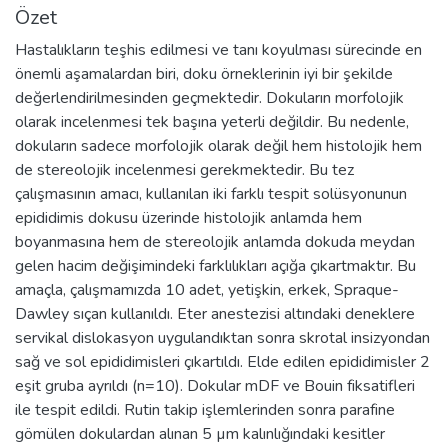
Özet
Hastalıkların teşhis edilmesi ve tanı koyulması sürecinde en
önemli aşamalardan biri, doku örneklerinin iyi bir şekilde
değerlendirilmesinden geçmektedir. Dokuların morfolojik
olarak incelenmesi tek başına yeterli değildir. Bu nedenle,
dokuların sadece morfolojik olarak değil hem histolojik hem
de stereolojik incelenmesi gerekmektedir. Bu tez
çalışmasının amacı, kullanılan iki farklı tespit solüsyonunun
epididimis dokusu üzerinde histolojik anlamda hem
boyanmasına hem de stereolojik anlamda dokuda meydan
gelen hacim değişimindeki farklılıkları açığa çıkartmaktır. Bu
amaçla, çalışmamızda 10 adet, yetişkin, erkek, Spraque-
Dawley sıçan kullanıldı. Eter anestezisi altındaki deneklere
servikal dislokasyon uygulandıktan sonra skrotal insizyondan
sağ ve sol epididimisleri çıkartıldı. Elde edilen epididimisler 2
eşit gruba ayrıldı (n=10). Dokular mDF ve Bouin fiksatifleri
ile tespit edildi. Rutin takip işlemlerinden sonra parafine
gömülen dokulardan alınan 5 µm kalınlığındaki kesitler