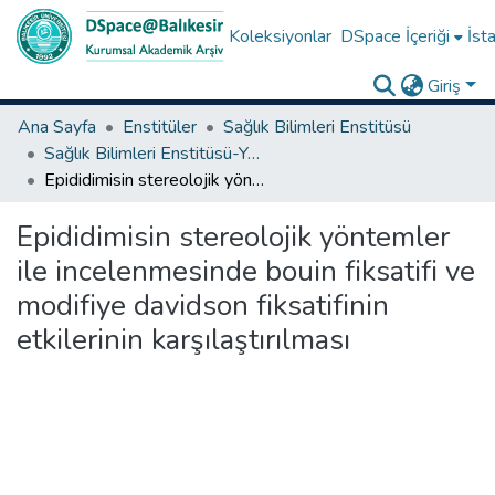
Koleksiyonlar
DSpace İçeriği
İsta
Giriş
Ana Sayfa
Enstitüler
Sağlık Bilimleri Enstitüsü
Sağlık Bilimleri Enstitüsü-Yüksek Lisans Tezleri
Epididimisin stereolojik yöntemler ile incelenmesinde bouin fiksatifi ve modifiye davidson fiksatifinin etkilerinin karşılaştırılması
Epididimisin stereolojik yöntemler
ile incelenmesinde bouin fiksatifi ve
modifiye davidson fiksatifinin
etkilerinin karşılaştırılması