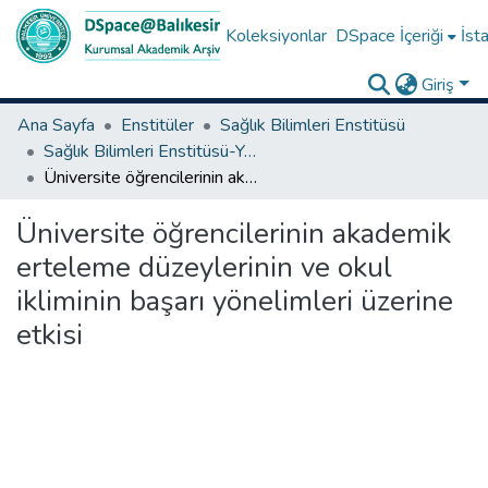
Koleksiyonlar
DSpace İçeriği
İsta
Giriş
Ana Sayfa
Enstitüler
Sağlık Bilimleri Enstitüsü
Sağlık Bilimleri Enstitüsü-Yüksek Lisans Tezleri
Üniversite öğrencilerinin akademik erteleme düzeylerinin ve okul ikliminin başarı yönelimleri üzerine etkisi
Üniversite öğrencilerinin akademik
erteleme düzeylerinin ve okul
ikliminin başarı yönelimleri üzerine
etkisi