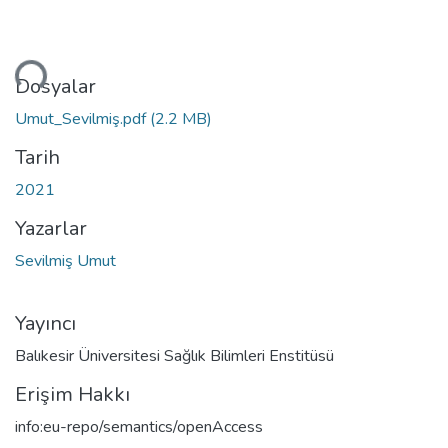
niyor...
Dosyalar
Umut_Sevilmiş.pdf
(2.2 MB)
Tarih
2021
Yazarlar
Sevilmiş Umut
Yayıncı
Balıkesir Üniversitesi Sağlık Bilimleri Enstitüsü
Erişim Hakkı
info:eu-repo/semantics/openAccess