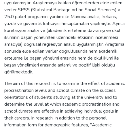
uygulanmıştır. Araştırmaya katılan öğrencilerden elde edilen
veriler SPSS (Statistical Package ort he Social Sciences) v
25.0 paket programını yardımı ile Manova analizi, frekans,
yüzde ve güvenirlik katsayısı hesaplamaları yapılmıştır. Ayrıca
korelasyon analizi ve (akademik erteleme davranışı ve okul
ikliminin başarı yönelimleri üzerindeki etkisinin incelenmesi
amacıyla) doğrusal regresyon analizi uygulanmıştır. Araştırma
sonunda elde edilen veriler doğrultusunda hem akademik
erteleme ile başarı yönelimi arasında hem de okul iklimi ile
başarı yönelimleri arasında anlamlı ve pozitif ilişki olduğu
görülmektedir.
The aim of this research is to examine the effect of academic
procrastination levels and school climate on the success
orientations of students studying at the university and to
determine the level at which academic procrastination and
school climate are effective in achieving individual goals in
their careers. In research, in addition to the personal
information form for demographic features, "Academic