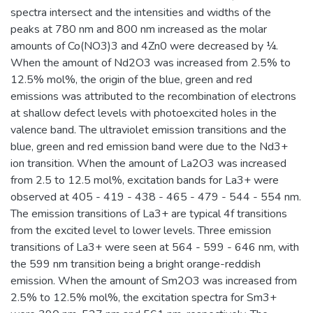
spectra intersect and the intensities and widths of the
peaks at 780 nm and 800 nm increased as the molar
amounts of Co(NO3)3 and 4Zn0 were decreased by ¼.
When the amount of Nd2O3 was increased from 2.5% to
12.5% mol%, the origin of the blue, green and red
emissions was attributed to the recombination of electrons
at shallow defect levels with photoexcited holes in the
valence band. The ultraviolet emission transitions and the
blue, green and red emission band were due to the Nd3+
ion transition. When the amount of La2O3 was increased
from 2.5 to 12.5 mol%, excitation bands for La3+ were
observed at 405 - 419 - 438 - 465 - 479 - 544 - 554 nm.
The emission transitions of La3+ are typical 4f transitions
from the excited level to lower levels. Three emission
transitions of La3+ were seen at 564 - 599 - 646 nm, with
the 599 nm transition being a bright orange-reddish
emission. When the amount of Sm2O3 was increased from
2.5% to 12.5% mol%, the excitation spectra for Sm3+