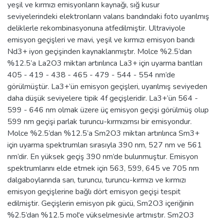
yeşil ve kırmızı emisyonların kaynağı, sığ kusur
seviyelerindeki elektronların valans bandındaki foto uyarılmış
deliklerle rekombinasyonuna atfedilmiştir. Ultraviyole
emisyon geçişleri ve mavi, yeşil ve kırmızı emisyon bandı
Nd3+ iyon geçişinden kaynaklanmıştır. Molce %2.5’dan
%12.5’a La2O3 miktarı artırılınca La3+ için uyarma bantları
405 - 419 - 438 - 465 - 479 - 544 - 554 nm’de
görülmüştür. La3+’ün emisyon geçişleri, uyarılmış seviyeden
daha düşük seviyelere tipik 4f geçişleridir. La3+’ün 564 -
599 - 646 nm olmak üzere üç emisyon geçişi görülmüş olup
599 nm geçişi parlak turuncu-kırmızımsı bir emisyondur.
Molce %2.5’dan %12.5’a Sm2O3 miktarı artırılınca Sm3+
için uyarma spektrumları sırasıyla 390 nm, 527 nm ve 561
nm’dir. En yüksek geçiş 390 nm’de bulunmuştur. Emisyon
spektrumlarını elde etmek için 563, 599, 645 ve 705 nm
dalgaboylarında sarı, turuncu, turuncu-kırmızı ve kırmızı
emisyon geçişlerine bağlı dört emisyon geçişi tespit
edilmiştir. Geçişlerin emisyon pik gücü, Sm2O3 içeriğinin
%2.5’dan %12.5 mol'e yükselmesiyle artmıştır. Sm2O3