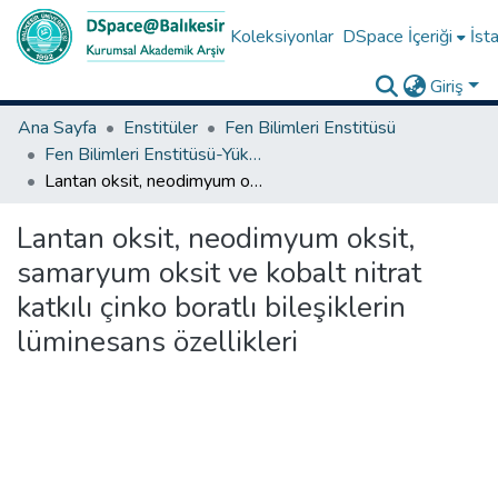
Koleksiyonlar
DSpace İçeriği
İsta
Giriş
Ana Sayfa
Enstitüler
Fen Bilimleri Enstitüsü
Fen Bilimleri Enstitüsü-Yüksek Lisans Tezleri
Lantan oksit, neodimyum oksit, samaryum oksit ve kobalt nitrat katkılı çinko boratlı bileşiklerin lüminesans özellikleri
Lantan oksit, neodimyum oksit,
samaryum oksit ve kobalt nitrat
katkılı çinko boratlı bileşiklerin
lüminesans özellikleri