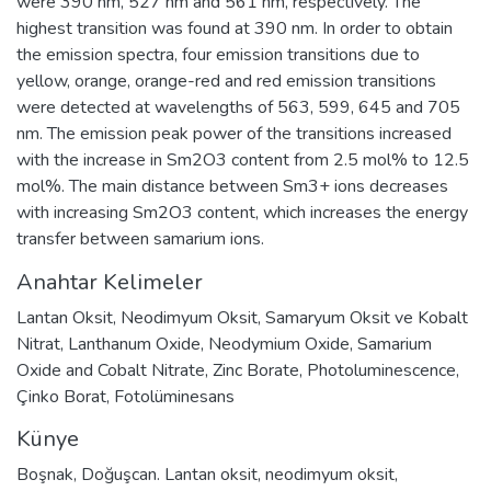
were 390 nm, 527 nm and 561 nm, respectively. The
highest transition was found at 390 nm. In order to obtain
the emission spectra, four emission transitions due to
yellow, orange, orange-red and red emission transitions
were detected at wavelengths of 563, 599, 645 and 705
nm. The emission peak power of the transitions increased
with the increase in Sm2O3 content from 2.5 mol% to 12.5
mol%. The main distance between Sm3+ ions decreases
with increasing Sm2O3 content, which increases the energy
transfer between samarium ions.
Anahtar Kelimeler
Lantan Oksit
,
Neodimyum Oksit
,
Samaryum Oksit ve Kobalt
Nitrat
,
Lanthanum Oxide
,
Neodymium Oxide
,
Samarium
Oxide and Cobalt Nitrate
,
Zinc Borate
,
Photoluminescence
,
Çinko Borat
,
Fotolüminesans
Künye
Boşnak, Doğuşcan. Lantan oksit, neodimyum oksit,