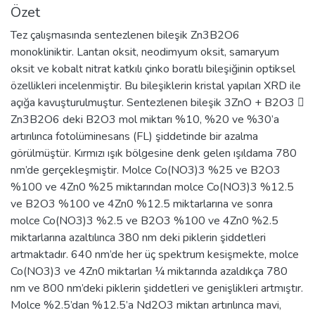
Özet
Tez çalışmasında sentezlenen bileşik Zn3B2O6
monokliniktir. Lantan oksit, neodimyum oksit, samaryum
oksit ve kobalt nitrat katkılı çinko boratlı bileşiğinin optiksel
özellikleri incelenmiştir. Bu bileşiklerin kristal yapıları XRD ile
açığa kavuşturulmuştur. Sentezlenen bileşik 3ZnO + B2O3 
Zn3B2O6 deki B2O3 mol miktarı %10, %20 ve %30’a
artırılınca fotolüminesans (FL) şiddetinde bir azalma
görülmüştür. Kırmızı ışık bölgesine denk gelen ışıldama 780
nm’de gerçekleşmiştir. Molce Co(NO3)3 %25 ve B2O3
%100 ve 4Zn0 %25 miktarından molce Co(NO3)3 %12.5
ve B2O3 %100 ve 4Zn0 %12.5 miktarlarına ve sonra
molce Co(NO3)3 %2.5 ve B2O3 %100 ve 4Zn0 %2.5
miktarlarına azaltılınca 380 nm deki piklerin şiddetleri
artmaktadır. 640 nm’de her üç spektrum kesişmekte, molce
Co(NO3)3 ve 4Zn0 miktarları ¼ miktarında azaldıkça 780
nm ve 800 nm’deki piklerin şiddetleri ve genişlikleri artmıştır.
Molce %2.5’dan %12.5’a Nd2O3 miktarı artırılınca mavi,