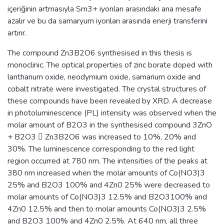
içeriğinin artmasıyla Sm3+ iyonları arasındaki ana mesafe
azalır ve bu da samaryum iyonları arasında enerji transferini
artırır.
The compound Zn3B2O6 synthesised in this thesis is
monoclinic. The optical properties of zinc borate doped with
lanthanum oxide, neodymium oxide, samarium oxide and
cobalt nitrate were investigated. The crystal structures of
these compounds have been revealed by XRD. A decrease
in photoluminescence (PL) intensity was observed when the
molar amount of B2O3 in the synthesised compound 3ZnO
+ B2O3  Zn3B2O6 was increased to 10%, 20% and
30%. The luminescence corresponding to the red light
region occurred at 780 nm. The intensities of the peaks at
380 nm increased when the molar amounts of Co(NO3)3
25% and B2O3 100% and 4Zn0 25% were decreased to
molar amounts of Co(NO3)3 12.5% and B2O3100% and
4Zn0 12.5% and then to molar amounts Co(NO3)3 2.5%
and B2O3 100% and 4Zn0 2.5%. At 640 nm, all three