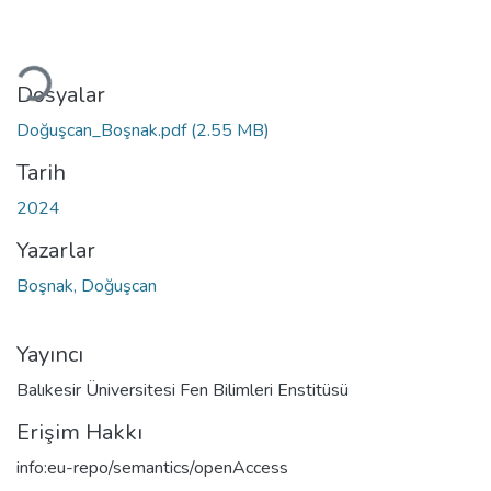
Yükleniyor...
Dosyalar
Doğuşcan_Boşnak.pdf
(2.55 MB)
Tarih
2024
Yazarlar
Boşnak, Doğuşcan
Yayıncı
Balıkesir Üniversitesi Fen Bilimleri Enstitüsü
Erişim Hakkı
info:eu-repo/semantics/openAccess