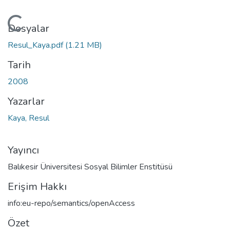
kleniyor...
Dosyalar
Resul_Kaya.pdf
(1.21 MB)
Tarih
2008
Yazarlar
Kaya, Resul
Yayıncı
Balıkesir Üniversitesi Sosyal Bilimler Enstitüsü
Erişim Hakkı
info:eu-repo/semantics/openAccess
Özet