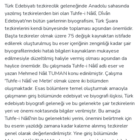
Türk Edebiyatı tezkirecilik geleneğinde Anadolu sahasında
yazılmış tezkirelerden biri olan Tuhfe-i Nâilî, Dîvân
Edebiyatı'nın bütün şairlerinin biyografisini, Türk Şuara
tezkirelerini kendi bünyesinde toplaması açısından önemlidir.
Başta tezkireler olmak üzere 75 değişik kaynaktan istifade
edilerek oluşturulmuş bu eser içeriğinin zenginliği kadar şair
biyografilerindeki hatalı bilgileri kaynakların mukayese
edilmesiyle düzeltilmiş haliyle vermiş olması açısından da
haylice önemlidir. Bu çalışmada Tuhfe-i Nâilî adlı eser ve
yazarı Mehmed Nâil TUMAN konu edinilmiştir. Çalışma
'Tuhfe-i Nâilî ve Metin' olmak üzere iki bölümden
oluşmaktadır. Esas bölümlere temel oluşturmak amacıyla
çalışmanın giriş bölümünde edebiyat ve biyografi ilişkisi, Türk
edebiyatı biyografi geleneği ve bu gelenekte şair tezkirelerin
yeri ve önemi noktasında bilgiler verilmiştir. Bu amaçla
Tuhfe-i Nâilî'nin bu gelenekteki yerini, önemini belirtmek için
bu eserin yazıldığı zamana kadar kaleme alınmış tezkireler
genel olarak değerlendirilmiştir. Yine giriş bölümünde