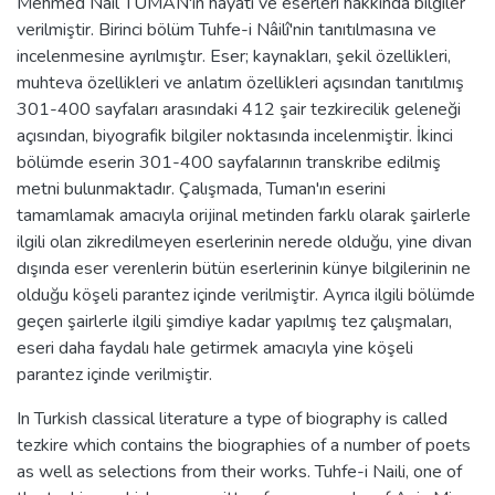
Mehmed Nâil TUMAN'ın hayatı ve eserleri hakkında bilgiler
verilmiştir. Birinci bölüm Tuhfe-i Nâilî'nin tanıtılmasına ve
incelenmesine ayrılmıştır. Eser; kaynakları, şekil özellikleri,
muhteva özellikleri ve anlatım özellikleri açısından tanıtılmış
301-400 sayfaları arasındaki 412 şair tezkirecilik geleneği
açısından, biyografik bilgiler noktasında incelenmiştir. İkinci
bölümde eserin 301-400 sayfalarının transkribe edilmiş
metni bulunmaktadır. Çalışmada, Tuman'ın eserini
tamamlamak amacıyla orijinal metinden farklı olarak şairlerle
ilgili olan zikredilmeyen eserlerinin nerede olduğu, yine divan
dışında eser verenlerin bütün eserlerinin künye bilgilerinin ne
olduğu köşeli parantez içinde verilmiştir. Ayrıca ilgili bölümde
geçen şairlerle ilgili şimdiye kadar yapılmış tez çalışmaları,
eseri daha faydalı hale getirmek amacıyla yine köşeli
parantez içinde verilmiştir.
In Turkish classical literature a type of biography is called
tezkire which contains the biographies of a number of poets
as well as selections from their works. Tuhfe-i Naili, one of