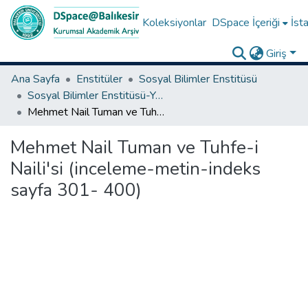
Koleksiyonlar
DSpace İçeriği
İsta
Giriş
Ana Sayfa
Enstitüler
Sosyal Bilimler Enstitüsü
Sosyal Bilimler Enstitüsü-Yüksek Lisans Tezleri
Mehmet Nail Tuman ve Tuhfe-i Naili'si (inceleme-metin-indeks sayfa 301- 400)
Mehmet Nail Tuman ve Tuhfe-i
Naili'si (inceleme-metin-indeks
sayfa 301- 400)