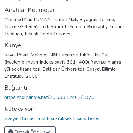
Anahtar Kelimeler
Mehmed Nâil TUMAN
,
Tuhfe-i Nâilî
,
Biyografi
,
Tezkire
,
Tezkire Geleneği
,
Türk Şu’arâ Tezkireleri
,
Biography
,
Tezkire
Tradition
,
Turkish Poets Tezkires
Künye
Kaya, Resul. Mehmet Nâil Tuman ve Tuhfe-i Nâilî'si
(inceleme-metin-indeks sayfa 301- 400). Yayınlanmamış
yüksek lisans tezi. Balıkesir Üniversitesi Sosyal Bilimler
Enstitüsü, 2008.
Bağlantı
https://hdl.handle.net/20.500.12462/1970
Koleksiyon
Sosyal Bilimler Enstitüsü-Yüksek Lisans Tezleri
Detaylı Öğe Kaydı