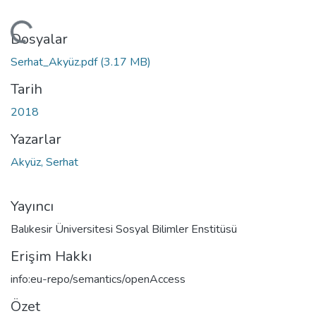
niyor...
Dosyalar
Serhat_Akyüz.pdf
(3.17 MB)
Tarih
2018
Yazarlar
Akyüz, Serhat
Yayıncı
Balıkesir Üniversitesi Sosyal Bilimler Enstitüsü
Erişim Hakkı
info:eu-repo/semantics/openAccess
Özet