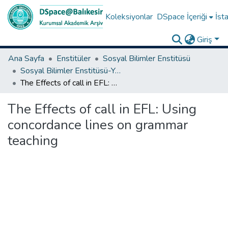
Koleksiyonlar
DSpace İçeriği
İsta
Giriş
Ana Sayfa
Enstitüler
Sosyal Bilimler Enstitüsü
Sosyal Bilimler Enstitüsü-Yüksek Lisans Tezleri
The Effects of call in EFL: Using concordance lines on grammar teaching
The Effects of call in EFL: Using
concordance lines on grammar
teaching