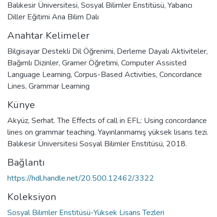
Balıkesir Üniversitesi, Sosyal Bilimler Enstitüsü, Yabancı
Diller Eğitimi Ana Bilim Dalı
Anahtar Kelimeler
Bilgisayar Destekli Dil Öğrenimi
,
Derleme Dayalı Aktiviteler
,
Bağımlı Dizinler
,
Gramer Öğretimi
,
Computer Assisted
Language Learning
,
Corpus-Based Activities
,
Concordance
Lines
,
Grammar Learning
Künye
Akyüz, Serhat. The Effects of call in EFL: Using concordance
lines on grammar teaching. Yayınlanmamış yüksek lisans tezi.
Balıkesir Üniversitesi Sosyal Bilimler Enstitüsü, 2018.
Bağlantı
https://hdl.handle.net/20.500.12462/3322
Koleksiyon
Sosyal Bilimler Enstitüsü-Yüksek Lisans Tezleri