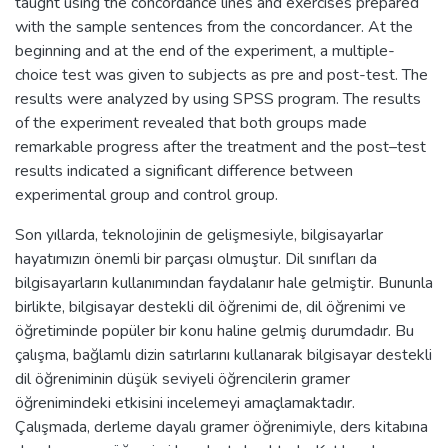
taught using the concordance lines and exercises prepared
with the sample sentences from the concordancer. At the
beginning and at the end of the experiment, a multiple-
choice test was given to subjects as pre and post-test. The
results were analyzed by using SPSS program. The results
of the experiment revealed that both groups made
remarkable progress after the treatment and the post–test
results indicated a significant difference between
experimental group and control group.
Son yıllarda, teknolojinin de gelişmesiyle, bilgisayarlar
hayatımızın önemli bir parçası olmuştur. Dil sınıfları da
bilgisayarların kullanımından faydalanır hale gelmiştir. Bununla
birlikte, bilgisayar destekli dil öğrenimi de, dil öğrenimi ve
öğretiminde popüler bir konu haline gelmiş durumdadır. Bu
çalışma, bağlamlı dizin satırlarını kullanarak bilgisayar destekli
dil öğreniminin düşük seviyeli öğrencilerin gramer
öğrenimindeki etkisini incelemeyi amaçlamaktadır.
Çalışmada, derleme dayalı gramer öğrenimiyle, ders kitabına