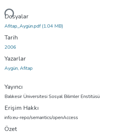
niyor...
Dosyalar
Afitap_Aygün.pdf
(1.04 MB)
Tarih
2006
Yazarlar
Aygün, Afitap
Yayıncı
Balıkesir Üniversitesi Sosyal Bilimler Enstitüsü
Erişim Hakkı
info:eu-repo/semantics/openAccess
Özet