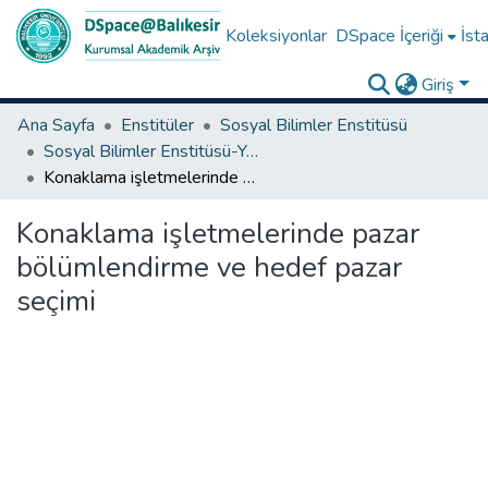
Koleksiyonlar
DSpace İçeriği
İsta
Giriş
Ana Sayfa
Enstitüler
Sosyal Bilimler Enstitüsü
Sosyal Bilimler Enstitüsü-Yüksek Lisans Tezleri
Konaklama işletmelerinde pazar bölümlendirme ve hedef pazar seçimi
Konaklama işletmelerinde pazar
bölümlendirme ve hedef pazar
seçimi