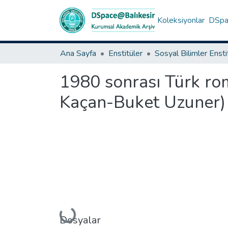
Koleksiyonlar
DSpac
Ana Sayfa
Enstitüler
Sosyal Bilimler Enst
1980 sonrası Türk r
Kaçan-Buket Uzuner)
Yükleniyor...
Dosyalar