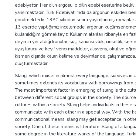
edebiyattır. Her dilin argosu, o dilin edebî eserlerine belirli
yansımaktadır. Türk Edebiyatı 'nda da argonun eskiden beri 
görülmektedir. 1980 yılından sonra yayımlanmış romanlar 
13 eserde yaptığımız incelemede, argonun küçümsenemey
kullanıldığım görmekteyiz. Kullanım alanları itibarıyla en fa
deyimin yer aldığı konular; suç, kanunsuzluk, cinsellik, serse
uyuşturucu ve keyif verici maddeler, alışveriş, okul ve öğren
kısmen dışında kalan kelime ve deyimler de, çalışmamızda,
oluşturmaktadır.
Slang, which exists in almost every language, survives in
sometimes extends its vocabulary with borrowings from d
The most importent factor in emerging of slang is the cult
between different social groups in the society. The source
cultures within a society. Slang helps individuals in these 
communicate with each other in a special way. With the he
communicational means, slang may get acceptance in othe
society. One of these means is literature. Slang of a langua
some degree in the literature works of the language. Turk