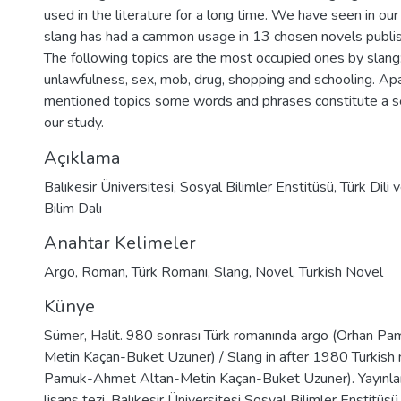
used in the literature for a long time. We have seen in ou
slang has had a cammon usage in 13 chosen novels publi
The following topics are the most occupied ones by slang:
unlawfulness, sex, mob, drug, shopping and schooling. Ap
mentioned topics some words and phrases constitute a se
our study.
Açıklama
Balıkesir Üniversitesi, Sosyal Bilimler Enstitüsü, Türk Dili
Bilim Dalı
Anahtar Kelimeler
Argo
,
Roman
,
Türk Romanı
,
Slang
,
Novel
,
Turkish Novel
Künye
Sümer, Halit. 980 sonrası Türk romanında argo (Orhan P
Metin Kaçan-Buket Uzuner) / Slang in after 1980 Turkish
Pamuk-Ahmet Altan-Metin Kaçan-Buket Uzuner). Yayınl
lisans tezi. Balıkesir Üniversitesi Sosyal Bilimler Enstitüs