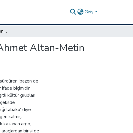
Giriş
1980 sonrası Türk romanında argo (Orhan Pamuk-Ahmet Altan-Metin Kaçan-Buket Uzuner)
Ahmet Altan-Metin
ı sürdüren, bazen de
 ifade biçimidir.
li kültür grupları
 şekilde
ağı tabaka' diye
geri kalmış
lık kazanan argo,
raçlardan birisi de