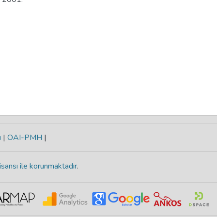
ı
|
OAI-PMH
|
isansı ile korunmaktadır
.