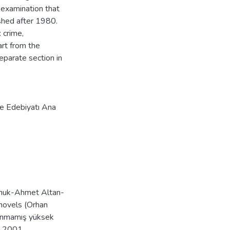
r examination that
shed after 1980.
 crime,
art from the
parate section in
 ve Edebiyatı Ana
amuk-Ahmet Altan-
 novels (Orhan
anmamış yüksek
ü, 2001.