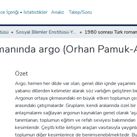
e İçeriği
İstatistikler
Analiz
Talep/Soru
itüsü
Sosyal Bilimler Enstitüsü-Yüksek Lisans Tezleri
omanında argo (Orhan Pamuk-
Özet
Argo, hemen her dilde var olan, genel dilin içinde yaşamın
yabancı dillerden kelimeler alarak söz varlığım geliştiren bir
Argonun ortaya çıkmasındaki en büyük etken toplumun çeşit
arasındaki çatışmalardır. Grupların, kendi aralarında özel bir
anlaşmalarını sağlayan argonun kaynaklan genel olarak 'aş
tanımlanan, toplumun eğitim ve refah seviyesi bakımından 
kesimleridir. Çeşitli kitle iletişim araçları vasıtasıyla yaygın
toplumun diğer kesimlerince de benimsenebilmektedir. Bu a