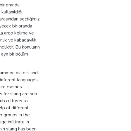
 bir oranda
kullanıldığı
arasından seçtiğimiz
ecek bir oranda
zla argo kelime ve
rilik ve kabadayılık,
ciliktir. Bu konuların
 ayn bir bölüm
 cammon dialect and
ifferent languages.
ure clashes
s for slang are sub
sub cultures to
lp of different
r groups in the
ge infiltrate in
ish slang has been