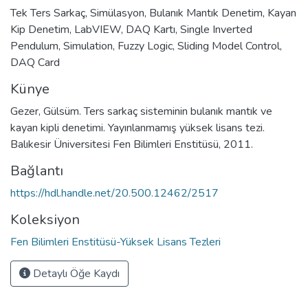
Tek Ters Sarkaç
,
Simülasyon
,
Bulanık Mantık Denetim
,
Kayan
Kip Denetim
,
LabVIEW
,
DAQ Kartı
,
Single Inverted
Pendulum
,
Simulation
,
Fuzzy Logic
,
Sliding Model Control
,
DAQ Card
Künye
Gezer, Gülsüm. Ters sarkaç sisteminin bulanık mantık ve
kayan kipli denetimi. Yayınlanmamış yüksek lisans tezi.
Balıkesir Üniversitesi Fen Bilimleri Enstitüsü, 2011.
Bağlantı
https://hdl.handle.net/20.500.12462/2517
Koleksiyon
Fen Bilimleri Enstitüsü-Yüksek Lisans Tezleri
Detaylı Öğe Kaydı