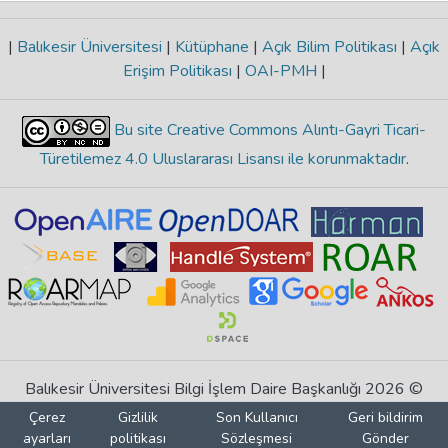
|
Balıkesir Üniversitesi
|
Kütüphane
|
Açık Bilim Politikası
|
Açık
Erişim Politikası
|
OAI-PMH
|
Bu site Creative Commons Alıntı-Gayri Ticari-
Türetilemez 4.0 Uluslararası Lisansı ile korunmaktadır
.
Balıkesir Üniversitesi Bilgi İşlem Daire Başkanlığı 2026 ©
Çerez
Gizlilik
Son Kullanıcı
Geri bildirim
ayarları
politikası
Sözleşmesi
Gönder