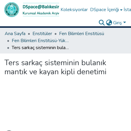
Koleksiyonlar
DSpace İçeriği
İsta
Giriş
Ana Sayfa
Enstitüler
Fen Bilimleri Enstitüsü
Fen Bilimleri Enstitüsü-Yüksek Lisans Tezleri
Ters sarkaç sisteminin bulanık mantık ve kayan kipli denetimi
Ters sarkaç sisteminin bulanık
mantık ve kayan kipli denetimi
eniyor...