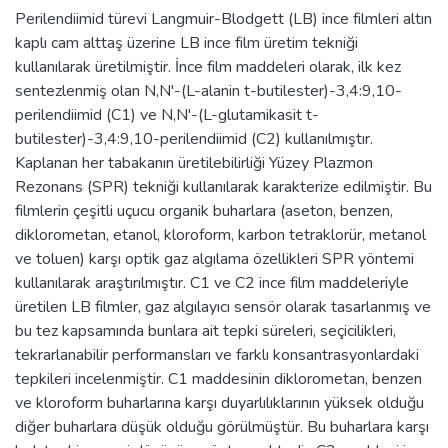
Perilendiimid türevi Langmuir-Blodgett (LB) ince filmleri altın
kaplı cam alttaş üzerine LB ince film üretim tekniği
kullanılarak üretilmiştir. İnce film maddeleri olarak, ilk kez
sentezlenmiş olan N,N'-(L-alanin t-butilester)-3,4:9,10-
perilendiimid (C1) ve N,N'-(L-glutamikasit t-
butilester)-3,4:9,10-perilendiimid (C2) kullanılmıştır.
Kaplanan her tabakanın üretilebilirliği Yüzey Plazmon
Rezonans (SPR) tekniği kullanılarak karakterize edilmiştir. Bu
filmlerin çeşitli uçucu organik buharlara (aseton, benzen,
diklorometan, etanol, kloroform, karbon tetraklorür, metanol
ve toluen) karşı optik gaz algılama özellikleri SPR yöntemi
kullanılarak araştırılmıştır. C1 ve C2 ince film maddeleriyle
üretilen LB filmler, gaz algılayıcı sensör olarak tasarlanmış ve
bu tez kapsamında bunlara ait tepki süreleri, seçicilikleri,
tekrarlanabilir performansları ve farklı konsantrasyonlardaki
tepkileri incelenmiştir. C1 maddesinin diklorometan, benzen
ve kloroform buharlarına karşı duyarlılıklarının yüksek olduğu
diğer buharlara düşük olduğu görülmüştür. Bu buharlara karşı