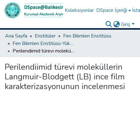
Koleksiyonlar
DSpace İçeriği
İsta
Giriş
Ana Sayfa
Enstitüler
Fen Bilimleri Enstitüsü
Fen Bilimleri Enstitüsü-Yüksek Lisans Tezleri
Perilendiimid türevi moleküllerin Langmuir-Blodgett (LB) ince film karakterizasyonunun incelenmesi
Perilendiimid türevi moleküllerin
Langmuir-Blodgett (LB) ince film
karakterizasyonunun incelenmesi