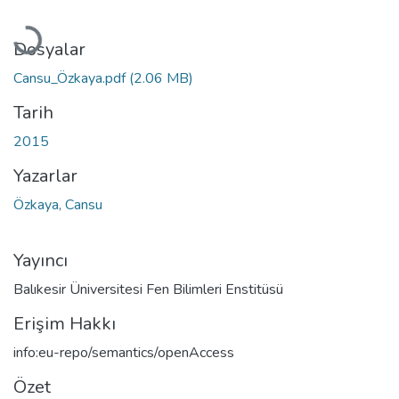
Yükleniyor...
Dosyalar
Cansu_Özkaya.pdf
(2.06 MB)
Tarih
2015
Yazarlar
Özkaya, Cansu
Yayıncı
Balıkesir Üniversitesi Fen Bilimleri Enstitüsü
Erişim Hakkı
info:eu-repo/semantics/openAccess
Özet