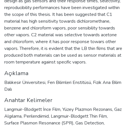
design as gas sensors and their response times, selectivity,
reproducibility performances have been investigated within
the scope of this thesis. It has been suggested that C1
material has high sensitivity towards dichloromethane,
benzene and chloroform vapors, poor sensibility towards
other vapors. C2 material was selective towards acetone
and chloroform, where it has poor response towars other
vapors. Therefore, it is evident that the LB thin films that are
produced both materials can be used as sensor materials at
room temperature against specific vapors.
Açıklama
Balıkesir Üniversitesi, Fen Bilimleri Enstitüsü, Fizik Ana Bilim
Dalı
Anahtar Kelimeler
Langmuir-Blodgett İnce Film
,
Yüzey Plazmon Rezonans
,
Gaz
Algılama
,
Perilendiimid
,
Langmuir-Blodgett Thin Film
,
Surface Plasmon Resonance (SPR)
,
Gas Detection
,