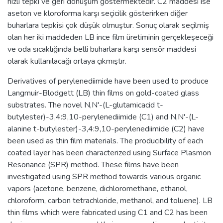
hızlı tepki ve geri dönüşüm göstermektedir. C2 maddesi ise
aseton ve kloroforma karşı seçicilik gösterirken diğer
buharlara tepkisi çok düşük olmuştur. Sonuç olarak seçilmiş
olan her iki maddeden LB ince film üretiminin gerçekleşeceği
ve oda sıcaklığında belli buharlara karşı sensör maddesi
olarak kullanılacağı ortaya çıkmıştır.
Derivatives of perylenediimide have been used to produce
Langmuir-Blodgett (LB) thin films on gold-coated glass
substrates. The novel N,N'-(L-glutamicacid t-
butylester)-3,4:9,10-perylenediimide (C1) and N,N'-(L-
alanine t-butylester)-3,4:9,10-perylenediimide (C2) have
been used as thin film materials. The producibility of each
coated layer has been characterized using Surface Plasmon
Resonance (SPR) method. These films have been
investigated using SPR method towards various organic
vapors (acetone, benzene, dichloromethane, ethanol,
chloroform, carbon tetrachloride, methanol, and toluene). LB
thin films which were fabricated using C1 and C2 has been