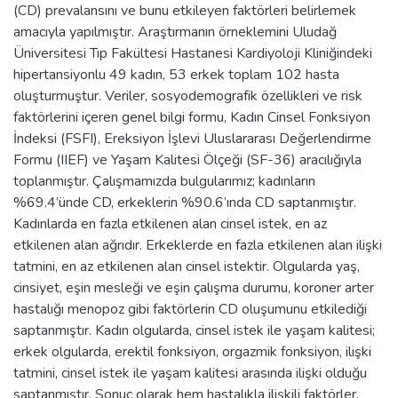
(CD) prevalansını ve bunu etkileyen faktörleri belirlemek
amacıyla yapılmıştır. Araştırmanın örneklemini Uludağ
Üniversitesi Tıp Fakültesi Hastanesi Kardiyoloji Kliniğindeki
hipertansiyonlu 49 kadın, 53 erkek toplam 102 hasta
oluşturmuştur. Veriler, sosyodemografik özellikleri ve risk
faktörlerini içeren genel bilgi formu, Kadın Cinsel Fonksiyon
İndeksi (FSFI), Ereksiyon İşlevi Uluslararası Değerlendirme
Formu (IIEF) ve Yaşam Kalitesi Ölçeği (SF-36) aracılığıyla
toplanmıştır. Çalışmamızda bulgularımız; kadınların
%69.4’ünde CD, erkeklerin %90.6’ında CD saptanmıştır.
Kadınlarda en fazla etkilenen alan cinsel istek, en az
etkilenen alan ağrıdır. Erkeklerde en fazla etkilenen alan ilişki
tatmini, en az etkilenen alan cinsel istektir. Olgularda yaş,
cinsiyet, eşin mesleği ve eşin çalışma durumu, koroner arter
hastalığı menopoz gibi faktörlerin CD oluşumunu etkilediği
saptanmıştır. Kadın olgularda, cinsel istek ile yaşam kalitesi;
erkek olgularda, erektil fonksiyon, orgazmik fonksiyon, ilişki
tatmini, cinsel istek ile yaşam kalitesi arasında ilişki olduğu
saptanmıştır. Sonuç olarak hem hastalıkla ilişkili faktörler,