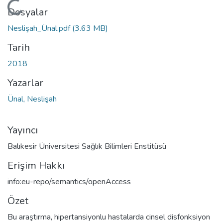
Yükleniyor...
Dosyalar
Neslişah_Ünal.pdf
(3.63 MB)
Tarih
2018
Yazarlar
Ünal, Neslişah
Yayıncı
Balıkesir Üniversitesi Sağlık Bilimleri Enstitüsü
Erişim Hakkı
info:eu-repo/semantics/openAccess
Özet
Bu araştırma, hipertansiyonlu hastalarda cinsel disfonksiyon