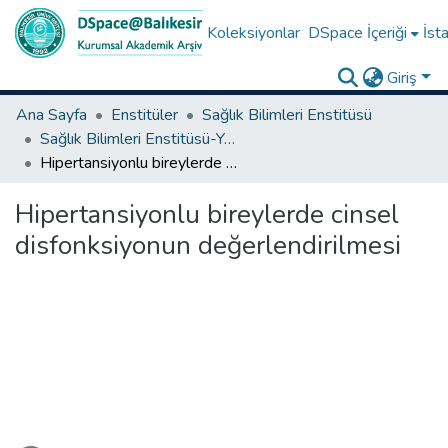
Koleksiyonlar
DSpace İçeriği
İsta
Giriş
Ana Sayfa
Enstitüler
Sağlık Bilimleri Enstitüsü
Sağlık Bilimleri Enstitüsü-Yüksek Lisans Tezleri
Hipertansiyonlu bireylerde cinsel disfonksiyonun değerlendirilmesi
Hipertansiyonlu bireylerde cinsel
disfonksiyonun değerlendirilmesi