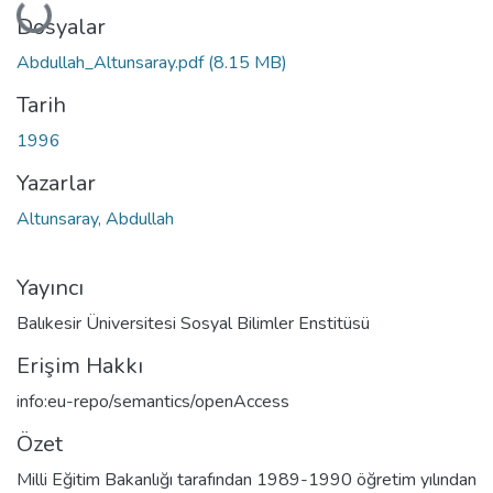
Yükleniyor...
Dosyalar
Abdullah_Altunsaray.pdf
(8.15 MB)
Tarih
1996
Yazarlar
Altunsaray, Abdullah
Yayıncı
Balıkesir Üniversitesi Sosyal Bilimler Enstitüsü
Erişim Hakkı
info:eu-repo/semantics/openAccess
Özet
Milli Eğitim Bakanlığı tarafından 1989-1990 öğretim yılından