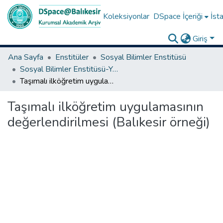
Koleksiyonlar
DSpace İçeriği
İsta
Giriş
Ana Sayfa
Enstitüler
Sosyal Bilimler Enstitüsü
Sosyal Bilimler Enstitüsü-Yüksek Lisans Tezleri
Taşımalı ilköğretim uygulamasının değerlendirilmesi (Balıkesir örneği)
Taşımalı ilköğretim uygulamasının
değerlendirilmesi (Balıkesir örneği)