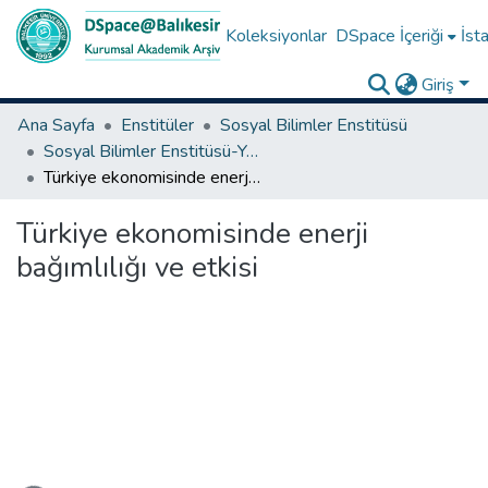
Koleksiyonlar
DSpace İçeriği
İsta
Giriş
Ana Sayfa
Enstitüler
Sosyal Bilimler Enstitüsü
Sosyal Bilimler Enstitüsü-Yüksek Lisans Tezleri
Türkiye ekonomisinde enerji bağımlılığı ve etkisi
Türkiye ekonomisinde enerji
bağımlılığı ve etkisi
eniyor...