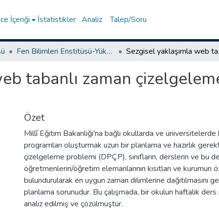
e İçeriği
İstatistikler
Analiz
Talep/Soru
sü
Fen Bilimleri Enstitüsü-Yüksek Lisans Tezleri
Sezgisel yakl
eb tabanlı zaman çizelgeleme
Özet
Millî Eğitim Bakanlığı'na bağlı okullarda ve üniversitelerde 
programları oluşturmak uzun bir planlama ve hazırlık gerekt
çizelgeleme problemi (DPÇP), sınıfların, derslerin ve bu 
öğretmenlerin/öğretim elemanlarının kısıtları ve kurumun ö
bulundurularak en uygun zaman dilimlerine dağıtılmasını ge
planlama sorunudur. Bu çalışmada, bir okulun haftalık ders
analiz edilmiş ve çözülmüştür.