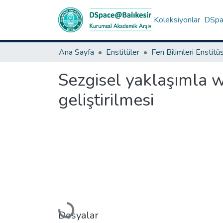
Koleksiyonlar
DSpac
Ana Sayfa
Enstitüler
Fen Bilimleri Enstitü
Sezgisel yaklaşımla w
geliştirilmesi
Yükleniyor...
Dosyalar