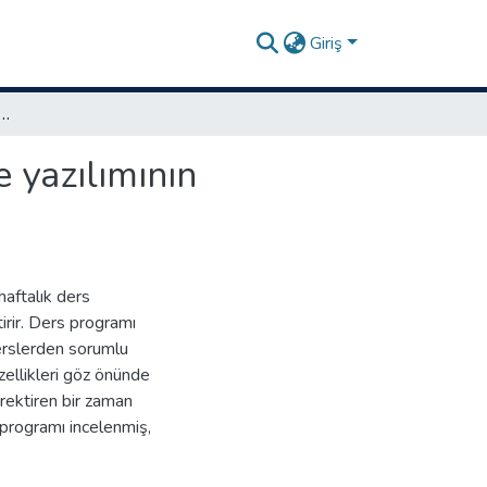
Giriş
aşımla web tabanlı zaman çizelgeleme yazılımının geliştirilmesi
 yazılımının
haftalık ders
irir. Ders programı
derslerden sorumlu
zellikleri göz önünde
rektiren bir zaman
 programı incelenmiş,