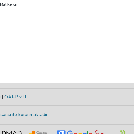
 Balıkesir
ı
|
OAI-PMH
|
isansı ile korunmaktadır
.