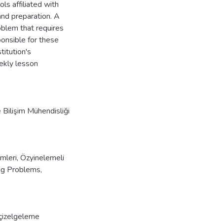
ls affiliated with
and preparation. A
oblem that requires
ponsible for these
titution's
eekly lesson
e Bilişim Mühendisliği
mleri
,
Özyinelemeli
ing Problems
,
 çizelgeleme