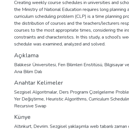
Creating weekly course schedules in universities and schoo
the Ministry of National Education requires long planning 
curriculum scheduling problem (CLP) is a time planning pr
the distribution of courses and the teachers/lecturers res
courses to the most appropriate times, considering the ins
constraints and characteristics. In this study, a school's w
schedule was examined, analyzed and solved.
Açıklama
Balıkesir Üniversitesi, Fen Bilimleri Enstitüsü, Bilgisayar v
Ana Bilim Dalı
Anahtar Kelimeler
Sezgisel Algoritmalar
,
Ders Programı Çizelgeleme Proble
Yer Değiştirme
,
Heuristic Algorithms
,
Curriculum Schedul
Recursive Swap
Künye
Altınkurt, Devrim. Sezgisel yaklaşımla web tabanlı zaman