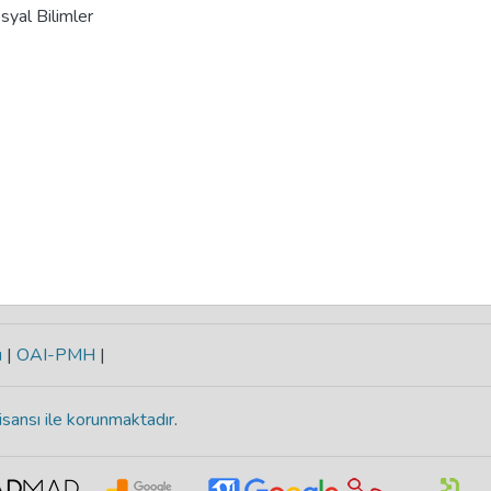
syal Bilimler
ı
|
OAI-PMH
|
isansı ile korunmaktadır
.