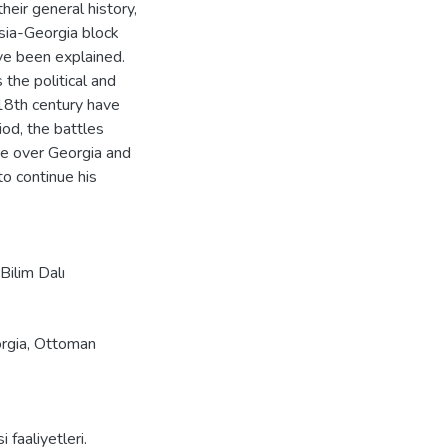
heir general history,
sia-Georgia block
ave been explained.
s the political and
 18th century have
iod, the battles
e over Georgia and
 to continue his
Bilim Dalı
rgia
,
Ottoman
 faaliyetleri.