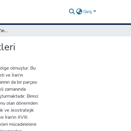
Giriş
II. İrakli Dönemi Gürcistan'ın askeri ve siyasi faaliyetleri
leri
 bölge olmuştur. Bu
i ve İran'ın
rının da bir parçası
rakli zamanında
turmaktadır. Birinci
konu olan dönemden
ik ve Jeostratejik
 İran'ın XVIII.
ikleri mücadelelere