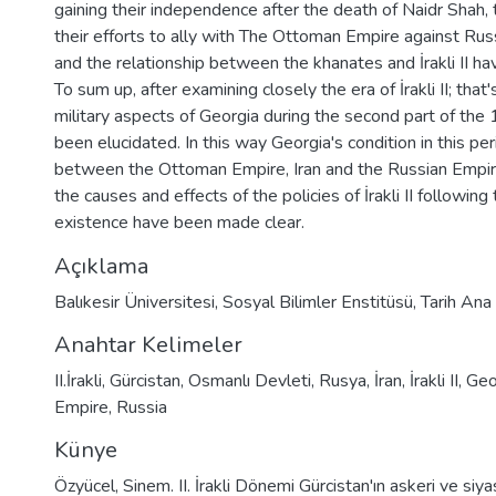
gaining their independence after the death of Naidr Shah, t
their efforts to ally with The Ottoman Empire against Rus
and the relationship between the khanates and İrakli II h
To sum up, after examining closely the era of İrakli II; that'
military aspects of Georgia during the second part of the
been elucidated. In this way Georgia's condition in this per
between the Ottoman Empire, Iran and the Russian Empir
the causes and effects of the policies of İrakli II following
existence have been made clear.
Açıklama
Balıkesir Üniversitesi, Sosyal Bilimler Enstitüsü, Tarih Ana 
Anahtar Kelimeler
II.İrakli
,
Gürcistan
,
Osmanlı Devleti
,
Rusya
,
İran
,
İrakli II
,
Geo
Empire
,
Russia
Künye
Özyücel, Sinem. II. İrakli Dönemi Gürcistan'ın askeri ve siyasi