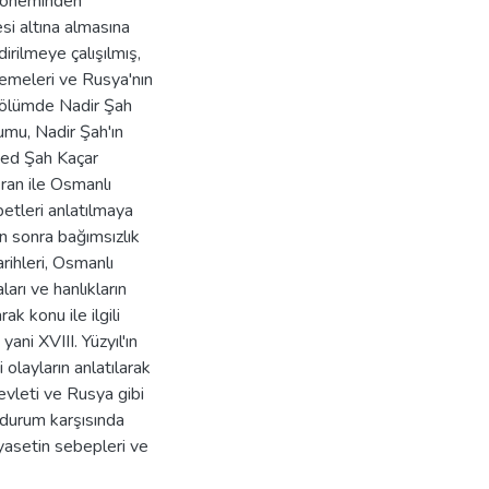
o döneminden
si altına almasına
irilmeye çalışılmış,
lemeleri ve Rusya'nın
ü bölümde Nadir Şah
mu, Nadir Şah'ın
ed Şah Kaçar
ran ile Osmanlı
ebetleri anlatılmaya
n sonra bağımsızlık
rihleri, Osmanlı
arı ve hanlıkların
ak konu ile ilgili
yani XVIII. Yüzyıl'ın
 olayların anlatılarak
evleti ve Rusya gibi
 durum karşısında
iyasetin sebepleri ve