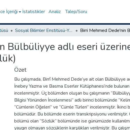
e İçeriği
İstatistikler
Analiz
Talep/Soru
itüsü
Sosyal Bilimler Enstitüsü-Yüksek Lisans Tezleri
 Bülbüliyye adlı eseri üzerine
lük)
Özet
Bu çalışmada, Birrî Mehmed Dede’ye ait olan Bülbüliyye ad
İnebey Yazma ve Basma Eserler Kütüphanesi’nde bulunan 
incelenmiştir. Üç bölümden oluşan bu çalışmanın “Bülbüliy
Bilgisi Yönünden İncelenmesi” adlı birinci bölümünde “Kelim
“Cümlenin Öğeleri” ve “Cümle Türleri” incelenmiştir. İkinci
bölümüdür. Bu bölümde eserin transkripsiyonu verilmiştir.
bölümü olan “Sözlük” bölümünde ise günümüzde kullanılm
yaygın olmayan sözcüklerin karşılıkları verilmiştir. Bu çalışm