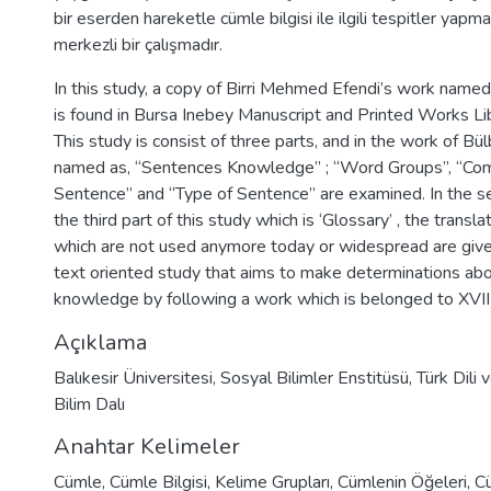
bir eserden hareketle cümle bilgisi ile ilgili tespitler yap
merkezli bir çalışmadır.
In this study, a copy of Birri Mehmed Efendi’s work named 
is found in Bursa Inebey Manuscript and Printed Works Li
This study is consist of three parts, and in the work of Bülb
named as, “Sentences Knowledge” ; “Word Groups”, “Co
Sentence” and “Type of Sentence” are examined. In the sec
the third part of this study which is ‘Glossary’ , the transl
which are not used anymore today or widespread are given
text oriented study that aims to make determinations ab
knowledge by following a work which is belonged to XVIII
Açıklama
Balıkesir Üniversitesi, Sosyal Bilimler Enstitüsü, Türk Dili
Bilim Dalı
Anahtar Kelimeler
Cümle
,
Cümle Bilgisi
,
Kelime Grupları
,
Cümlenin Öğeleri
,
Cü