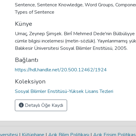
Sentence
,
Sentence Knowledge
,
Word Groups
,
Componen
Types of Sentence
Künye
Umaç, Zeynep Şimşek. Birrî Mehmed Dede'nin Bülbüliyye a
cümle bilgisi incelemesi (metin-sözlük). Yayınlanmamış yüks
Balıkesir Üniversitesi Sosyal Bilimler Enstitüsü, 2005.
Bağlantı
https://hdl.handle.net/20.500.12462/1924
Koleksiyon
Sosyal Bilimler Enstitüsü-Yüksek Lisans Tezleri
Detaylı Öğe Kaydı
versitesi
|
Kütüphane
|
Açık Bilim Politikası
|
Açık Erişim Politikas