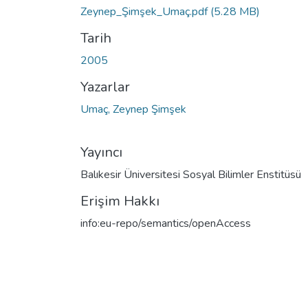
Zeynep_Şimşek_Umaç.pdf
(5.28 MB)
Tarih
2005
Yazarlar
Umaç, Zeynep Şimşek
Yayıncı
Balıkesir Üniversitesi Sosyal Bilimler Enstitüsü
Erişim Hakkı
info:eu-repo/semantics/openAccess