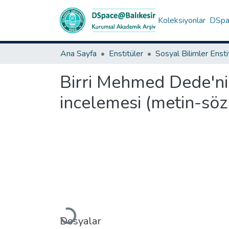
Koleksiyonlar
DSpac
Ana Sayfa
Enstitüler
Sosyal Bilimler Enst
Birri Mehmed Dede'nin
incelemesi (metin-söz
Yükleniyor...
Dosyalar