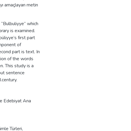
mayı amaçlayan metin
‘’Bulbuliyye’’ which
brary is examined.
üliyye’s first part
mponent of
ond part is text. In
ation of the words
. This study is a
out sentence
.century.
 ve Edebiyat Ana
mle Türleri
,