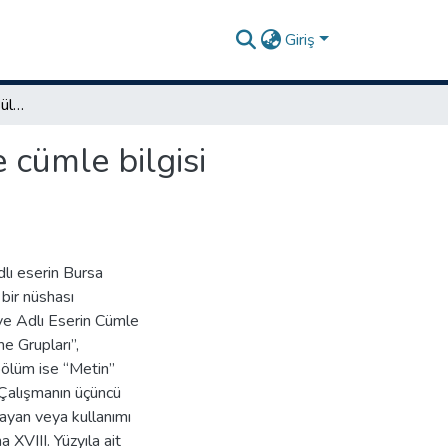
Giriş
Birri Mehmed Dede'nin Bülbüliyye adlı eseri üzerine cümle bilgisi incelemesi (metin-sözlük)
 cümle bilgisi
lı eserin Bursa
bir nüshası
ye Adlı Eserin Cümle
e Grupları”,
 bölüm ise “Metin”
 Çalışmanın üçüncü
ayan veya kullanımı
a XVIII. Yüzyıla ait