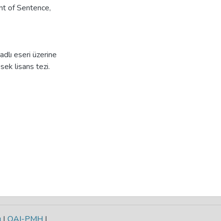
t of Sentence
,
dlı eseri üzerine
ek lisans tezi.
ı
|
OAI-PMH
|