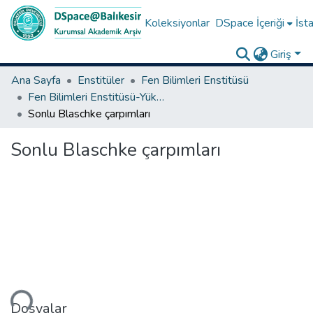
Koleksiyonlar
DSpace İçeriği
İsta
Giriş
Ana Sayfa
Enstitüler
Fen Bilimleri Enstitüsü
Fen Bilimleri Enstitüsü-Yüksek Lisans Tezleri
Sonlu Blaschke çarpımları
Sonlu Blaschke çarpımları
niyor...
Dosyalar