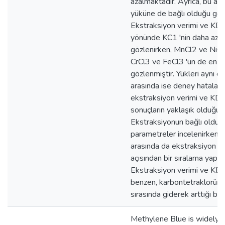
azalmaktadır. Ayrıca, bu az
yüküne de bağlı olduğu gör
Ekstraksiyon verimi ve KD '
yönünde KC1 'nin daha az et
gözlenirken, MnCl2 ve NiCl2
CrCl3 ve FeCl3 'ün de en fa
gözlenmiştir. Yükleri aynı o
arasında ise deney hataları s
ekstraksiyon verimi ve KD 
sonuçların yaklaşık olduğu 
Ekstraksiyonun bağlı olduğ
parametreler incelenirken, 
arasında da ekstraksiyon v
açısından bir sıralama yapılm
Ekstraksiyon verimi ve KD '
benzen, karbontetraklorür 
sırasında giderek arttığı bu
Methylene Blue is widely 