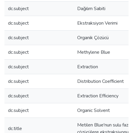
dc.subject
Dağılım Sabiti
dc.subject
Ekstraksiyon Verimi
dc.subject
Organik Çözücü
dc.subject
Methylene Blue
dc.subject
Extraction
dc.subject
Distribution Coefficient
dc.subject
Extraction Efficiency
dc.subject
Organic Solvent
Metilen Blue'nun sulu fazda
dc.title
çözücülere ekstraksiyonunu