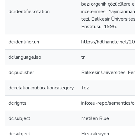
bazı organik çözücülere ek
dc.identifier.citation
incelenmesi. Yayınlanmamış
tezi. Balıkesir Üniversitesi 
Enstitüsü, 1996.
dc.identifier.uri
https://hdl.handle.net/2
dc.language.iso
tr
dc.publisher
Balıkesir Üniversitesi Fen B
dc.relation.publicationcategory
Tez
dc.rights
info:eu-repo/semantics/op
dc.subject
Metilen Blue
dc.subject
Ekstraksiyon