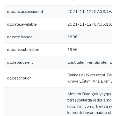
dc.date.accessioned
2021-11-12T07:36:19Z
dc.date.available
2021-11-12T07:36:19Z
dc.date.issued
1996
dc.date.submitted
1996
dc.department
Enstitüler, Fen Bilimleri En
Balıkesir Üniversitesi, Fen B
dc.description
Kimya Eğitimi Ana Bilim Dal
Metilen Blue, çok yaygın bir
titrasyonlarda redoks indik
kullanılır. İyon çifti ekstra
katyonik boyar madde olarak