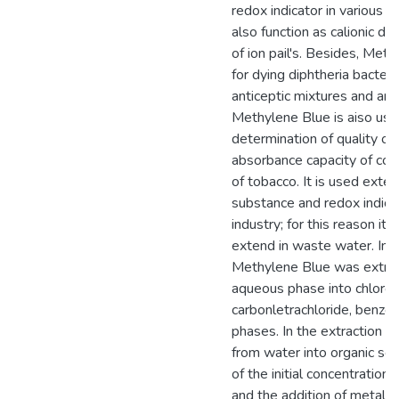
redox indicator in various tit
also function as calionic dy
of ion pail's. Besides, Met
for dying diphtheria bacterial
anticeptic mixtures and ana
Methylene Blue is aiso use
determination of quality of 
absorbance capacity of coal
of tobacco. It is used exte
substance and redox indicat
industry; for this reason it
extend in waste water. In t
Methylene Blue was extra
aqueous phase into chlorof
carbonletrachloride, benze
phases. In the extraction 
from water into organic sol
of the initial concentration
and the addition of metal 