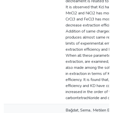
decreament is related to ch
It is observed that Kcl has 
MnCl2 and NiCl2 has more 
CrCl3 and FeCl3 has most i
decrease extraction efficie
Addition of same charged m
produces almost same resul
limits of experimental error
extraction efficiency and K
When all these parameters,
extraction, are examined, a c
also made among the solve
in extraction in terms of K
efficiency. It is found that, 
efficiency and KD have con
increased in the order of t
carbontetrachloride and ch
Bağdat, Sema.. Metilen Blu