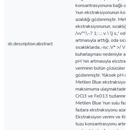
konsantrasyonuna bağlı ola
'nun ekstraksiyonunun kons
azaldığı gözlenmiştir. Metil
ekstraksiyonunun, sıcaklığın/; 
/vv"'':\.-.? 1; :..: v. \ \} s,;' o
artmasıyla arttığı, oda sıca
dc.description.abstract
sıcaklıklarda.,-isc ;V* >/ V 
buharlaşması nedeniyle aza
pH 'nin artmasıyla elcstrakş
veriminin bütün çözücüler içi
gözlenmiştir. Yüksek pH de
Metilen Blue ekstraksiyonu
maksimuma ulaşmaktadır. K
CrCl3 ve Fe013 tuzlarının i
Metilen Blue 'nun sulu fazd
fazlara ekstraksiyonu azalm
Ekstraksiyon verimi ve Kn 
tuzu konsantrasyonu artırıl