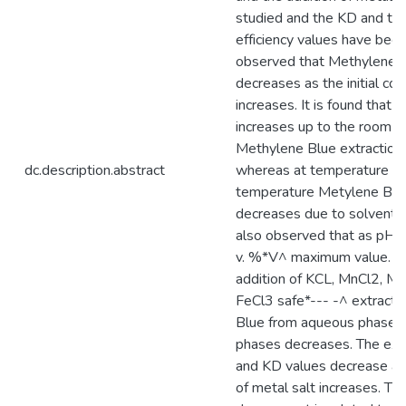
studied and the KD and the
efficiency values have been 
observed that Methylene B
decreases as the initial con
increases. It is found that
increases up to the room t
Methylene Blue extraction 
dc.description.abstract
whereas at temperature hi
temperature Metylene Blue
decreases due to solvent ev
also observed that as pH IV'
v. %*V^ maximum value. As
addition of KCL, MnCl2, M
FeCl3 safe*--- -^ extracti
Blue from aqueous phase in
phases decreases. The extr
and KD values decrease as
of metal salt increases. Thu