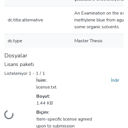
An Examination on the extr
dc.title.alternative
methylene blue from agueo
some organic solvents
dc.type
Master Thesis
Dosyalar
Lisans paketi
Listeleniyor
1 - 1 / 1
İsim:
İndir
license.txt
Boyut:
1.44 KB
Biçim:
kleniyor...
Item-specific license agreed
upon to submission