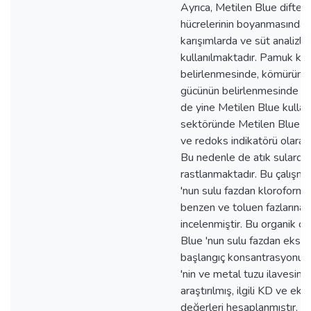
Ayrıca, Metilen Blue difteri
hücrelerinin boyanmasında, 
karışımlarda ve süt analizle
kullanılmaktadır. Pamuk kali
belirlenmesinde, kömürün a
gücünün belirlenmesinde ve
de yine Metilen Blue kullanıl
sektöründe Metilen Blue '
ve redoks indikatörü olarak 
Bu nedenle de atık sularda
rastlanmaktadır. Bu çalışm
'nun sulu fazdan kloroform,
benzen ve toluen fazlarına
incelenmiştir. Bu organik ç
Blue 'nun sulu fazdan ekst
başlangıç konsantrasyonunun
'nin ve metal tuzu ilavesinin 
araştırılmış, ilgili KD ve ek
değerleri hesaplanmıştır. B