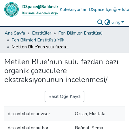
Koleksiyonlar
DSpace İçeriği
İsta
Giriş
Ana Sayfa
Enstitüler
Fen Bilimleri Enstitüsü
Fen Bilimleri Enstitüsü-Yüksek Lisans Tezleri
Metilen Blue'nun sulu fazdan bazı organik çözücülere ekstraksiyonunun incelenmesi/
Metilen Blue'nun sulu fazdan bazı
organik çözücülere
ekstraksiyonunun incelenmesi/
Basit Öğe Kaydı
dc.contributor.advisor
Özcan, Mustafa
dc.contributor.author
Bağdat, Sema