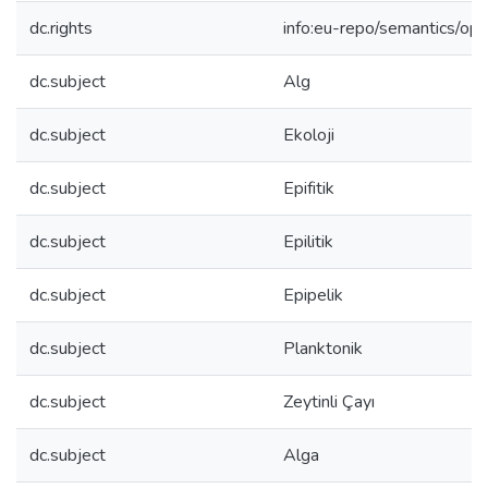
dc.rights
info:eu-repo/semantics/op
dc.subject
Alg
dc.subject
Ekoloji
dc.subject
Epifitik
dc.subject
Epilitik
dc.subject
Epipelik
dc.subject
Planktonik
dc.subject
Zeytinli Çayı
dc.subject
Alga