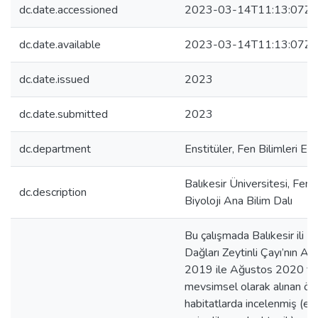
dc.date.accessioned
2023-03-14T11:13:07Z
dc.date.available
2023-03-14T11:13:07Z
dc.date.issued
2023
dc.date.submitted
2023
dc.department
Enstitüler, Fen Bilimleri En
Balıkesir Üniversitesi, Fen B
dc.description
Biyoloji Ana Bilim Dalı
Bu çalışmada Balıkesir ili E
Dağları Zeytinli Çayı’nın Al
2019 ile Ağustos 2020 tari
mevsimsel olarak alınan örne
habitatlarda incelenmiş (epili