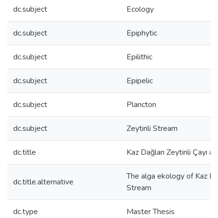
dc.subject
Ecology
dc.subject
Epiphytic
dc.subject
Epilithic
dc.subject
Epipelic
dc.subject
Plancton
dc.subject
Zeytinli Stream
dc.title
Kaz Dağları Zeytinli Çayı alg
The alga ekology of Kaz Mo
dc.title.alternative
Stream
dc.type
Master Thesis