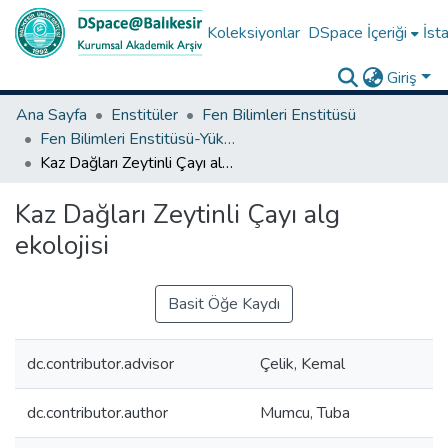
Koleksiyonlar
DSpace İçeriği
İsta
Giriş
Ana Sayfa
Enstitüler
Fen Bilimleri Enstitüsü
Fen Bilimleri Enstitüsü-Yüksek Lisans Tezleri
Kaz Dağları Zeytinli Çayı alg ekolojisi
Kaz Dağları Zeytinli Çayı alg
ekolojisi
Basit Öğe Kaydı
dc.contributor.advisor
Çelik, Kemal
dc.contributor.author
Mumcu, Tuba