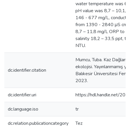
water temperature was 6,7
pH value was 8,7 – 10,1, 
146 - 677 mg/L, conductor
from 1390 - 2840 μS cm-1
8,7 – 11,8 mg/L ORP to -3
salinity 18,2 – 33,5 ppt, tu
NTU.
Mumcu, Tuba. Kaz Dağları Ze
ekolojisi. Yayınlanmamış yük
dc.identifier.citation
Balıkesir Üniversitesi Fen B
2023.
dc.identifier.uri
https://hdl.handle.net/2
dc.language.iso
tr
dc.relation.publicationcategory
Tez