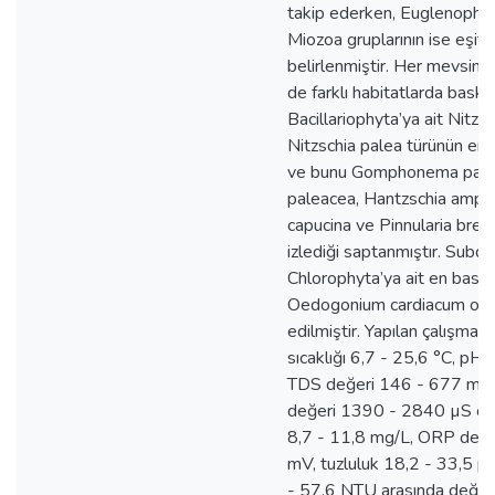
takip ederken, Euglenophy
Miozoa gruplarının ise eşit
belirlenmiştir. Her mevsim
de farklı habitatlarda baskı
Bacillariophyta’ya ait Nitzsc
Nitzschia palea türünün en 
ve bunu Gomphonema parvu
paleacea, Hantzschia amphio
capucina ve Pinnularia brebis
izlediği saptanmıştır. Subd
Chlorophyta’ya ait en baskın
Oedogonium cardiacum olar
edilmiştir. Yapılan çalışma 
sıcaklığı 6,7 - 25,6 °C, pH 
TDS değeri 146 - 677 mg/L
değeri 1390 - 2840 µS cm
8,7 - 11,8 mg/L, ORP değe
mV, tuzluluk 18,2 - 33,5 pp
- 57,6 NTU arasında değişm