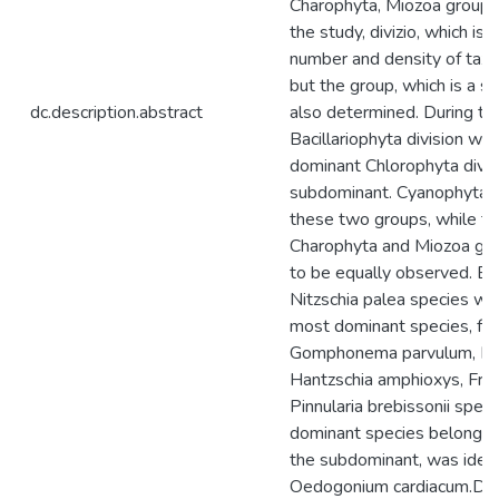
Charophyta, Miozoa groups.
the study, divizio, which is 
number and density of tax
but the group, which is a 
dc.description.abstract
also determined. During th
Bacillariophyta division wa
dominant Chlorophyta divis
subdominant. Cyanophyta 
these two groups, while t
Charophyta and Miozoa gr
to be equally observed. Bac
Nitzschia palea species wa
most dominant species, fo
Gomphonema parvulum, Nit
Hantzschia amphioxys, Fragi
Pinnularia brebissonii spec
dominant species belonging
the subdominant, was ident
Oedogonium cardiacum.Duri