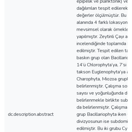
epipelik ve planktonik) ve
dağılımları tespit edilerek b
değerler ölçülmüştür. Bu a
alanında 4 farklı lokasyon b
mevsimsel olarak örnekler 
yapılmıştır. Zeytinli Çayı alg
incelendiğinde toplamda 89
edilmiştir. Tespit edilen tak
baskın grup olan Bacillariop
14’ü Chlorophyta’ya, 7’si 
takson Euglenophyta’ya ait
Charophyta, Miozoa gruplar
belirlenmiştir. Çalışma so
sayısı ve yoğunluğunda dom
belirlenmekle birlikte subd
da belirlenmiştir. Çalışma 
dc.description.abstract
grup Bacillariophyta iken C
divizyosunun ise subdomina
edilmiştir. Bu iki grubu Cy