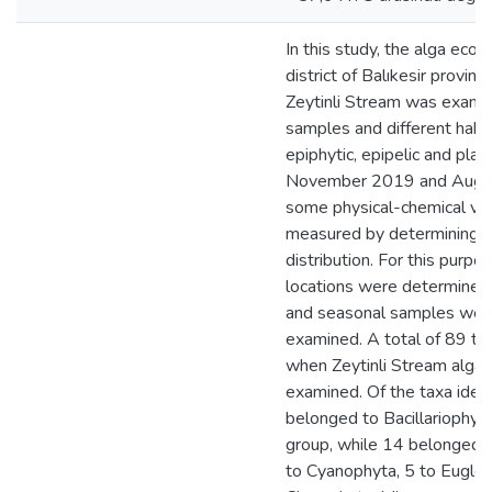
In this study, the alga ecol
district of Balıkesir provin
Zeytinli Stream was exami
samples and different habita
epiphytic, epipelic and pla
November 2019 and Augu
some physical-chemical va
measured by determining t
distribution. For this purpos
locations were determined 
and seasonal samples wer
examined. A total of 89 ta
when Zeytinli Stream alga 
examined. Of the taxa ident
belonged to Bacillariophyt
group, while 14 belonged t
to Cyanophyta, 5 to Eugle