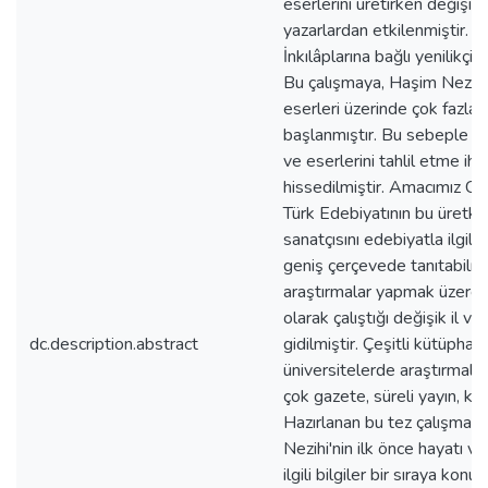
eserlerini üretirken değişik 
yazarlardan etkilenmiştir. Ş
İnkılâplarına bağlı yenilikçi bi
Bu çalışmaya, Haşim Nezihi
eserleri üzerinde çok fazla 
başlanmıştır. Bu sebeple onu
ve eserlerini tahlil etme ihti
hissedilmiştir. Amacımız C
Türk Edebiyatının bu üretken
sanatçısını edebiyatla ilgil
geniş çerçevede tanıtabilm
araştırmalar yapmak üzere 
olarak çalıştığı değişik il ve 
dc.description.abstract
gidilmiştir. Çeşitli kütüpha
üniversitelerde araştırmalar
çok gazete, süreli yayın, kit
Hazırlanan bu tez çalışmas
Nezihi'nin ilk önce hayatı ve
ilgili bilgiler bir sıraya konu