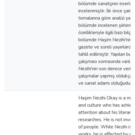
bölümde sanatçının eserleri be
incelenmiştir. İlk önce şairin 
temalarına göre analizi yapıl
bölümde incelenen şiirlerin 
özellikleriyle ilgili bazı bilgi
bölümde Haşim Nezihi'nin kit
gazete ve süreli yayınlarda ç
tahlil edilmiştir. Yapılan bu
çalışması sonrasında varıl
Nezihi'nin son derece verimli
çalışmalar yapmış oldukça ba
ve sanat adamı olduğudur.
Haşim Nezihi Okay is a man 
and culture who has achiev
attention about his literar
researches. He is not invol
of people. While Nezihi is 
works, he is affected by di