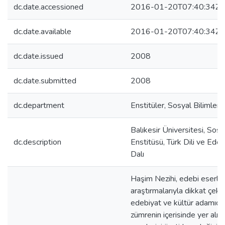
dc.date.accessioned
2016-01-20T07:40:34Z
dc.date.available
2016-01-20T07:40:34Z
dc.date.issued
2008
dc.date.submitted
2008
dc.department
Enstitüler, Sosyal Bilimler 
Balıkesir Üniversitesi, Sosy
dc.description
Enstitüsü, Türk Dili ve Ede
Dalı
Haşim Nezihi, edebi eserler
araştırmalarıyla dikkat çek
edebiyat ve kültür adamıdır
zümrenin içerisinde yer alma