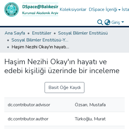
Koleksiyonlar
DSpace İçeriği
İsta
Giriş
Ana Sayfa
Enstitüler
Sosyal Bilimler Enstitüsü
Sosyal Bilimler Enstitüsü-Yüksek Lisans Tezleri
Haşim Nezihi Okay'ın hayatı ve edebi kişiliği üzerinde bir inceleme
Haşim Nezihi Okay'ın hayatı ve
edebi kişiliği üzerinde bir inceleme
Basit Öğe Kaydı
dc.contributor.advisor
Özsarı, Mustafa
dc.contributor.author
Türkoğlu, Murat