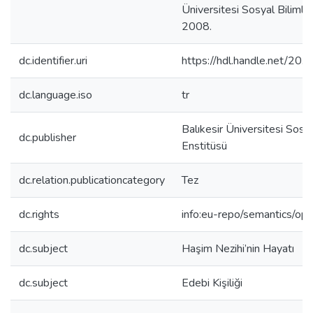
Üniversitesi Sosyal Bilimler
2008.
dc.identifier.uri
https://hdl.handle.net/2
dc.language.iso
tr
Balıkesir Üniversitesi Sosya
dc.publisher
Enstitüsü
dc.relation.publicationcategory
Tez
dc.rights
info:eu-repo/semantics/op
dc.subject
Haşim Nezihi’nin Hayatı
dc.subject
Edebi Kişiliği