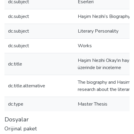
dc.subject
Eserleri
dc.subject
Haşim Nezihi’s Biography
dc.subject
Literary Personality
dc.subject
Works
Haşim Nezihi Okay'ın hayatı 
dc.title
üzerinde bir inceleme
The biography and Hasim N
dc.title.alternative
research about the literary
dc.type
Master Thesis
Dosyalar
Orijinal paket