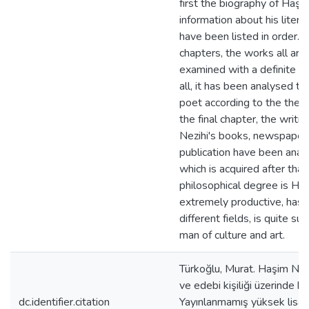
first the biography of Haşi
information about his litera
have been listed in order. 
chapters, the works all art
examined with a definite se
all, it has been analysed t
poet according to the them
the final chapter, the writi
Nezihi's books, newspapers
publication have been anal
which is acquired after that
philosophical degree is Haş
extremely productive, has s
different fields, is quite su
man of culture and art.
Türkoğlu, Murat. Haşim Nezi
ve edebi kişiliği üzerinde bi
dc.identifier.citation
Yayınlanmamış yüksek lisans