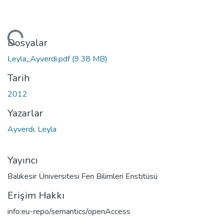
niyor...
Dosyalar
Leyla_Ayverdi.pdf
(9.38 MB)
Tarih
2012
Yazarlar
Ayverdi, Leyla
Yayıncı
Balıkesir Üniversitesi Fen Bilimleri Enstitüsü
Erişim Hakkı
info:eu-repo/semantics/openAccess