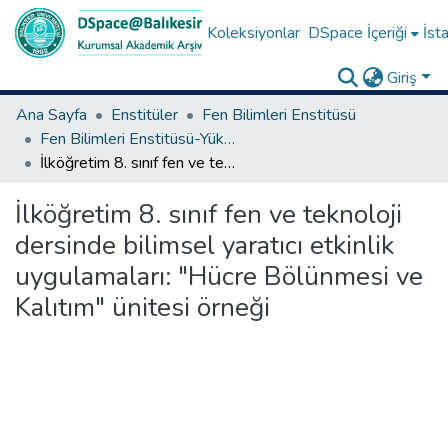
Koleksiyonlar
DSpace İçeriği
İsta
Giriş
Ana Sayfa
Enstitüler
Fen Bilimleri Enstitüsü
Fen Bilimleri Enstitüsü-Yüksek Lisans Tezleri
İlköğretim 8. sınıf fen ve teknoloji dersinde bilimsel yaratıcı etkinlik uygulamaları: "Hücre Bölünmesi ve Kalıtım" ünitesi örneği
İlköğretim 8. sınıf fen ve teknoloji
dersinde bilimsel yaratıcı etkinlik
uygulamaları: "Hücre Bölünmesi ve
Kalıtım" ünitesi örneği