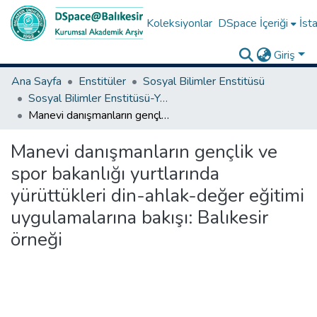
Koleksiyonlar
DSpace İçeriği
İsta
Giriş
Ana Sayfa
Enstitüler
Sosyal Bilimler Enstitüsü
Sosyal Bilimler Enstitüsü-Yüksek Lisans Tezleri
Manevi danışmanların gençlik ve spor bakanlığı yurtlarında yürüttükleri din-ahlak-değer eğitimi uygulamalarına bakışı: Balıkesir örneği
Manevi danışmanların gençlik ve
spor bakanlığı yurtlarında
yürüttükleri din-ahlak-değer eğitimi
uygulamalarına bakışı: Balıkesir
örneği