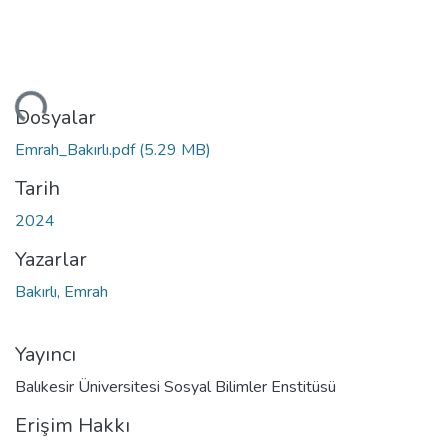
niyor...
Dosyalar
Emrah_Bakırlı.pdf
(5.29 MB)
Tarih
2024
Yazarlar
Bakırlı, Emrah
Yayıncı
Balıkesir Üniversitesi Sosyal Bilimler Enstitüsü
Erişim Hakkı