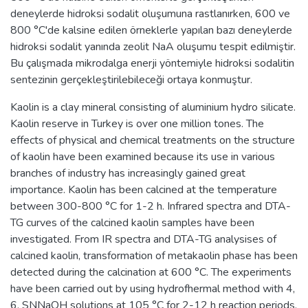
deneylerde hidroksi sodalit oluşumuna rastlanırken, 600 ve
800 °C'de kalsine edilen örneklerle yapılan bazı deneylerde
hidroksi sodalit yanında zeolit NaA oluşumu tespit edilmiştir.
Bu çalışmada mikrodalga enerji yöntemiyle hidroksi sodalitin
sentezinin gerçekleştirilebileceği ortaya konmuştur.
Kaolin is a clay mineral consisting of aluminium hydro silicate.
Kaolin reserve in Turkey is over one million tones. The
effects of physical and chemical treatments on the structure
of kaolin have been examined because its use in various
branches of industry has increasingly gained great
importance. Kaolin has been calcined at the temperature
between 300-800 °C for 1-2 h. Infrared spectra and DTA-
TG curves of the calcined kaolin samples have been
investigated. From IR spectra and DTA-TG analysises of
calcined kaolin, transformation of metakaolin phase has been
detected during the calcination at 600 °C. The experiments
have been carried out by using hydrofhermal method with 4,
6, SNNaOH solutions at 105 °C for 2-12 h reaction periods.