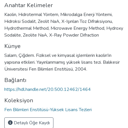
Anahtar Kelimeler
Kaolin
,
Hidrotermal Yöntem
,
Mikrodalga Enerji Yöntemi
,
Hidroksi Sodalit
,
Zeolit NaA
,
X-Işınlan Toz Difraksiyonu
,
Hydrothermal Method
,
Microwave Energy Method
,
Hydroxy
Sodalite
,
Zeolite NaA
,
X-Ray Powder Difraction
Künye
Salam, Çiğdem. Fiziksel ve kimyasal işlemlerin kaolin'in
yapısına etkileri. Yayınlanmamış yüksek lisans tezi. Balıkesir
Üniversitesi Fen Bilimleri Enstitüsü, 2004.
Bağlantı
https://hdl.handle.net/20.500.12462/1464
Koleksiyon
Fen Bilimleri Enstitüsü-Yüksek Lisans Tezleri
Detaylı Öğe Kaydı