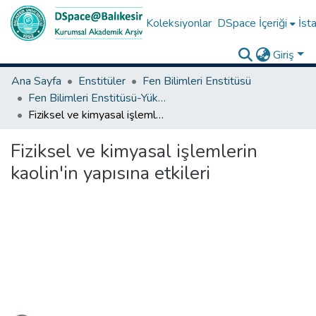
Koleksiyonlar
DSpace İçeriği
İsta
Giriş
Ana Sayfa
Enstitüler
Fen Bilimleri Enstitüsü
Fen Bilimleri Enstitüsü-Yüksek Lisans Tezleri
Fiziksel ve kimyasal işlemlerin kaolin'in yapısına etkileri
Fiziksel ve kimyasal işlemlerin
kaolin'in yapısına etkileri