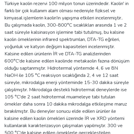
Türkiye kaolin rezervi 100 milyon tonun üzerindedir. Kaolin' in
farklı bir çok kullanım alam olması nedeniyle fiziksel ve
kimyasal işlemlerin kaolin'in yapışma etkileri incelenmiştir..
Bu çalışmada kaolin, 300-800°C sıcaklıkları arasında 1 ve 2
saat süreyle kalsinasyon işlemine tabi tutulmuş, bu kalsine
kaolin örneklerinin infrared spektrumlan, DTA-TG eğrileri,
yoğunluk ve katyon değişim kapasiteleri incelenmiştir.
Kalsine edilen ürünlerin İR ve DTA-TG analizlerinden
600°C'de kalsine edilen kaolinde metakaolin fazına dönüşüm
olduğu saptanmıştır. Hidrotermal yöntemde 4, 6 ve 8N
NaOH ile 105 °C reaksiyon sıcaklığında 2, 4 ve 12 saat
süreyle, mikrodalga enerji yönteminde 15-30 dakika süreyle
çalışılmıştır. Mikrodalga destekli hidrotermal deneylerde ise
105 °C'de 2 saat hidrotermal muameleye tabi tutulan
örnekler daha sonra 10 dakika mikrodalga etkileşime maruz
bırakılmıştır. Bu deneyler sonucu elde edilen ürünler ile
kalsine edilen kaolin örnekleri üzerinde İR ve XRD yöntemi
kullanılarak karakterizasyon çalışmaları yapılmıştır. 300 ve
500 °C'de kalsine edilen örneklerle gerçekleştirilen