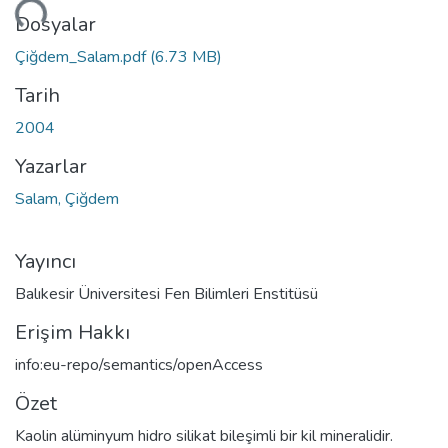
niyor...
Dosyalar
Çiğdem_Salam.pdf
(6.73 MB)
Tarih
2004
Yazarlar
Salam, Çiğdem
Yayıncı
Balıkesir Üniversitesi Fen Bilimleri Enstitüsü
Erişim Hakkı
info:eu-repo/semantics/openAccess
Özet
Kaolin alüminyum hidro silikat bileşimli bir kil mineralidir.