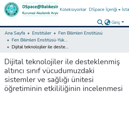
Koleksiyonlar
DSpace İçeriği
İsta
Giriş
Ana Sayfa
Enstitüler
Fen Bilimleri Enstitüsü
Fen Bilimleri Enstitüsü-Yüksek Lisans Tezleri
Dijital teknolojiler ile desteklenmiş altıncı sınıf vücudumuzdaki sistemler ve sağlığı ünitesi öğretiminin etkililiğinin incelenmesi
Dijital teknolojiler ile desteklenmiş
altıncı sınıf vücudumuzdaki
sistemler ve sağlığı ünitesi
öğretiminin etkililiğinin incelenmesi