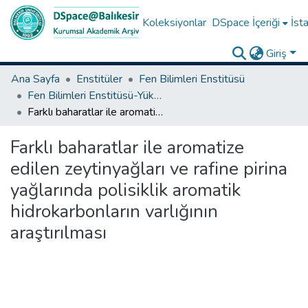
Koleksiyonlar
DSpace İçeriği
İsta
Giriş
Ana Sayfa
Enstitüler
Fen Bilimleri Enstitüsü
Fen Bilimleri Enstitüsü-Yüksek Lisans Tezleri
Farklı baharatlar ile aromatize edilen zeytinyağları ve rafine pirina yağlarında polisiklik aromatik hidrokarbonların varlığının araştırılması
Farklı baharatlar ile aromatize
edilen zeytinyağları ve rafine pirina
yağlarında polisiklik aromatik
hidrokarbonların varlığının
araştırılması