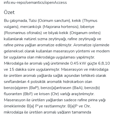
info:eu-repo/semantics/openAccess
Özet
Bu çalışmada, Tulsi (Ocimum sanctum), kekik (Thymus
vulgaris), mercanköşk (Majorana hortensis), biberiye
(Rosmarinus ofcinalis) ve bilyalı kekik (Origanum onites)
kullanılarak natürel sızma zeytinyağı, rafine zeytinyağı ve
rafine pirina yağları aromatize edilmiştir. Aromatize işleminde
geleneksel olarak kullanılan maserasyon yöntemi ve modern
bir uygulama olan mikrodalga uygulaması yapılmıştır.
Mikrodalga ile aromalı yağ üretiminde 0.45 kW güçte 6,8,10
ve 15 dakika süre uygulanmıştır. Maserasyon ve mikrodalga
ile üretilen aromalı yağlarda sağlık açısından tehlikeli olarak
sınıflandırılan 4 polisiklik aromatik hidrokarbon olan
benzo(a)piren (BaP), benzo[a]antrasen (BaA), benzo(b)
fluoranten (BbF) ve krisen (Chr) varlığı araştırılmıştır.
Maserasyon ile üretilen yağlardan sadece rafine pirina yağı
örneklerinde B[a] P’ye rastlanmıştır. B[a]P ve Chr,
mikrodalga ile üretilen aromalı yağların tamamında