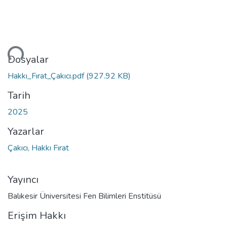
niyor...
Dosyalar
Hakkı_Fırat_Çakıcı.pdf
(927.92 KB)
Tarih
2025
Yazarlar
Çakıcı, Hakkı Fırat
Yayıncı
Balıkesir Üniversitesi Fen Bilimleri Enstitüsü
Erişim Hakkı