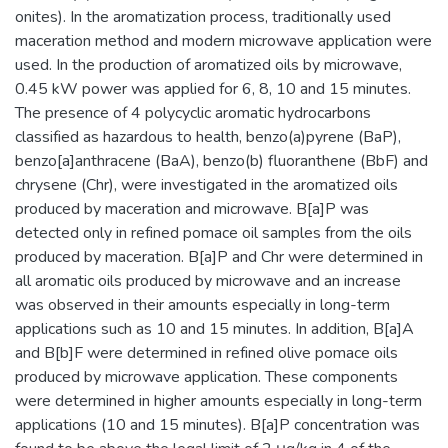
onites). In the aromatization process, traditionally used
maceration method and modern microwave application were
used. In the production of aromatized oils by microwave,
0.45 kW power was applied for 6, 8, 10 and 15 minutes.
The presence of 4 polycyclic aromatic hydrocarbons
classified as hazardous to health, benzo(a)pyrene (BaP),
benzo[a]anthracene (BaA), benzo(b) fluoranthene (BbF) and
chrysene (Chr), were investigated in the aromatized oils
produced by maceration and microwave. B[a]P was
detected only in refined pomace oil samples from the oils
produced by maceration. B[a]P and Chr were determined in
all aromatic oils produced by microwave and an increase
was observed in their amounts especially in long-term
applications such as 10 and 15 minutes. In addition, B[a]A
and B[b]F were determined in refined olive pomace oils
produced by microwave application. These components
were determined in higher amounts especially in long-term
applications (10 and 15 minutes). B[a]P concentration was