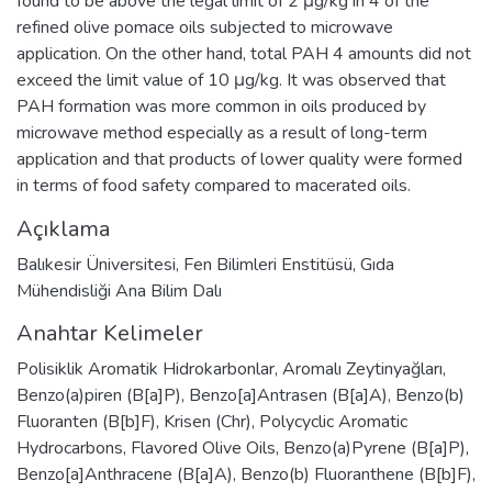
found to be above the legal limit of 2 μg/kg in 4 of the
refined olive pomace oils subjected to microwave
application. On the other hand, total PAH 4 amounts did not
exceed the limit value of 10 μg/kg. It was observed that
PAH formation was more common in oils produced by
microwave method especially as a result of long-term
application and that products of lower quality were formed
in terms of food safety compared to macerated oils.
Açıklama
Balıkesir Üniversitesi, Fen Bilimleri Enstitüsü, Gıda
Mühendisliği Ana Bilim Dalı
Anahtar Kelimeler
Polisiklik Aromatik Hidrokarbonlar
,
Aromalı Zeytinyağları
,
Benzo(a)piren (B[a]P)
,
Benzo[a]Antrasen (B[a]A)
,
Benzo(b)
Fluoranten (B[b]F)
,
Krisen (Chr)
,
Polycyclic Aromatic
Hydrocarbons
,
Flavored Olive Oils
,
Benzo(a)Pyrene (B[a]P)
,
Benzo[a]Anthracene (B[a]A)
,
Benzo(b) Fluoranthene (B[b]F)
,