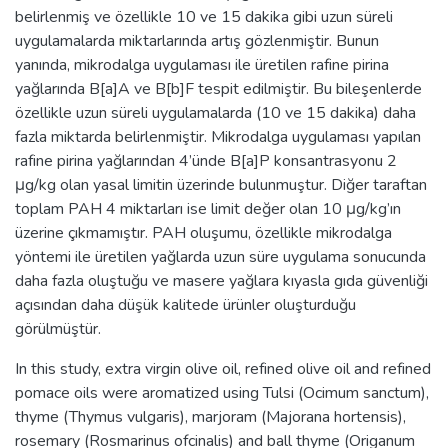
belirlenmiş ve özellikle 10 ve 15 dakika gibi uzun süreli
uygulamalarda miktarlarında artış gözlenmiştir. Bunun
yanında, mikrodalga uygulaması ile üretilen rafine pirina
yağlarında B[a]A ve B[b]F tespit edilmiştir. Bu bileşenlerde
özellikle uzun süreli uygulamalarda (10 ve 15 dakika) daha
fazla miktarda belirlenmiştir. Mikrodalga uygulaması yapılan
rafine pirina yağlarından 4’ünde B[a]P konsantrasyonu 2
μg/kg olan yasal limitin üzerinde bulunmuştur. Diğer taraftan
toplam PAH 4 miktarları ise limit değer olan 10 μg/kg’ın
üzerine çıkmamıştır. PAH oluşumu, özellikle mikrodalga
yöntemi ile üretilen yağlarda uzun süre uygulama sonucunda
daha fazla oluştuğu ve masere yağlara kıyasla gıda güvenliği
açısından daha düşük kalitede ürünler oluşturduğu
görülmüştür.
In this study, extra virgin olive oil, refined olive oil and refined
pomace oils were aromatized using Tulsi (Ocimum sanctum),
thyme (Thymus vulgaris), marjoram (Majorana hortensis),
rosemary (Rosmarinus ofcinalis) and ball thyme (Origanum