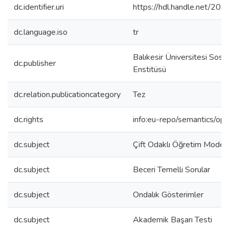
dc.identifier.uri
https://hdl.handle.net/2
dc.language.iso
tr
Balıkesir Üniversitesi Sosya
dc.publisher
Enstitüsü
dc.relation.publicationcategory
Tez
dc.rights
info:eu-repo/semantics/op
dc.subject
Çift Odaklı Öğretim Modeli
dc.subject
Beceri Temelli Sorular
dc.subject
Ondalık Gösterimler
dc.subject
Akademik Başarı Testi