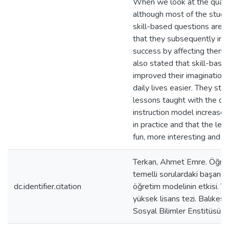
When we look at the qualit
although most of the stude
skill-based questions are dif
that they subsequently imp
success by affecting them p
also stated that skill-base
improved their imagination
daily lives easier. They sta
lessons taught with the du
instruction model increased
in practice and that the l
fun, more interesting and 
Terkan, Ahmet Emre. Öğrenc
temelli sorulardaki başarısın
dc.identifier.citation
öğretim modelinin etkisi. 
yüksek lisans tezi. Balıkesi
Sosyal Bilimler Enstitüsü, 