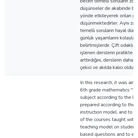
beceri temelli soruların zor
düşünseler de akabinde başar
yönde etkileyerek onları geli
düşünmektedirler. Aynı za
temelli soruların hayal dünya
günlük yaşamlarını kolaylaştı
belirtmişlerdir. Çift odaklı
işlenen derslerin pratikte s
arttırdığını, derslerin daha e
çekici ve akılda kalıcı olduğ
In this research, it was aim
6th grade mathematics "De
subject according to the le
prepared according to the 
instruction model, and to e
of the courses taught with
teaching model on students'
based questions and to ex