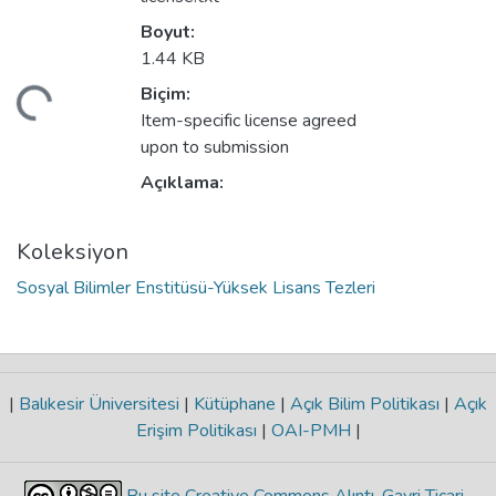
Boyut:
1.44 KB
Biçim:
niyor...
Item-specific license agreed
upon to submission
Açıklama:
Koleksiyon
Sosyal Bilimler Enstitüsü-Yüksek Lisans Tezleri
|
Balıkesir Üniversitesi
|
Kütüphane
|
Açık Bilim Politikası
|
Açık
Erişim Politikası
|
OAI-PMH
|