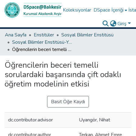
Koleksiyonlar
DSpace İçeriği
İsta
Giriş
Ana Sayfa
Enstitüler
Sosyal Bilimler Enstitüsü
Sosyal Bilimler Enstitüsü-Yüksek Lisans Tezleri
Öğrencilerin beceri temelli sorulardaki başarısında çift odaklı öğretim modelinin etkisi
Öğrencilerin beceri temelli
sorulardaki başarısında çift odaklı
öğretim modelinin etkisi
Basit Öğe Kaydı
dc.contributor.advisor
Uyangör, Nihat
dc.contributor.author
Terkan, Ahmet Emre