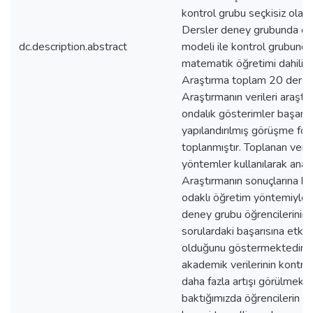
kontrol grubu seçkisiz olarak
Dersler deney grubunda çif
dc.description.abstract
modeli ile kontrol grubund
matematik öğretimi dahilind
Araştırma toplam 20 ders s
Araştırmanın verileri araştır
ondalık gösterimler başarı t
yapılandırılmış görüşme for
toplanmıştır. Toplanan verile
yöntemler kullanılarak analiz
Araştırmanın sonuçlarına bak
odaklı öğretim yöntemiyle y
deney grubu öğrencilerinin 
sorulardaki başarısına etkisi
olduğunu göstermektedir.
akademik verilerinin kontro
daha fazla artışı görülmekted
baktığımızda öğrencilerin 