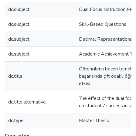
dc.subject
Dual Focus Instruction Mod
dc.subject
Skill-Based Questions
dc.subject
Decimal Representations
dc.subject
Academic Achievement Te
Öğrencilerin beceri temelli 
dc.title
başarısında çift odaklı öğre
etkisi
The effect of the dual focu
dc.title.alternative
on students' success in ski
dc.type
Master Thesis