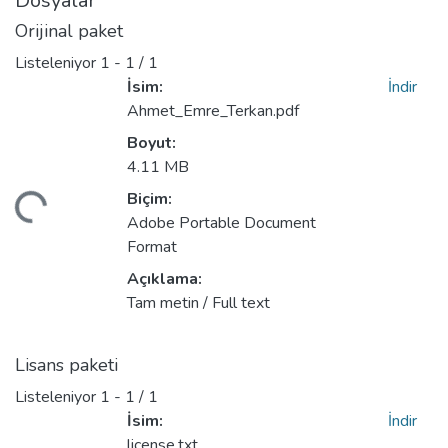
Dosyalar
Orijinal paket
Listeleniyor
1 - 1 / 1
İsim:
İndir
Ahmet_Emre_Terkan.pdf
Boyut:
4.11 MB
Biçim:
niyor...
Adobe Portable Document
Format
Açıklama:
Tam metin / Full text
Lisans paketi
Listeleniyor
1 - 1 / 1
İsim:
İndir
license.txt