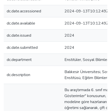
dc.date.accessioned
2024-09-13T10:12:49Z
dc.date.available
2024-09-13T10:12:49Z
dc.date.issued
2024
dc.date.submitted
2024
dc.department
Enstitüler, Sosyal Bilimler 
Balıkesir Üniversitesi, Sosy
dc.description
Enstitüsü, Eğitim Bilimleri 
Bu araştırmada 6. sınıf mat
Gösterimler" konusunun, çif
modeline göre hazırlanan d
öğretimi sağlanarak, çift od