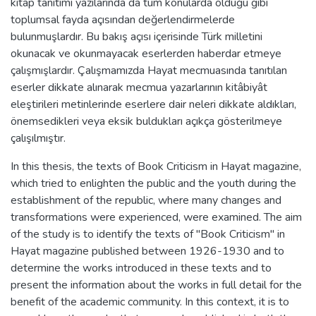
kitap tanıtımı yazılarında da tüm konularda olduğu gibi
toplumsal fayda açısından değerlendirmelerde
bulunmuşlardır. Bu bakış açısı içerisinde Türk milletini
okunacak ve okunmayacak eserlerden haberdar etmeye
çalışmışlardır. Çalışmamızda Hayat mecmuasında tanıtılan
eserler dikkate alınarak mecmua yazarlarının kitâbiyât
eleştirileri metinlerinde eserlere dair neleri dikkate aldıkları,
önemsedikleri veya eksik buldukları açıkça gösterilmeye
çalışılmıştır.
In this thesis, the texts of Book Criticism in Hayat magazine,
which tried to enlighten the public and the youth during the
establishment of the republic, where many changes and
transformations were experienced, were examined. The aim
of the study is to identify the texts of "Book Criticism" in
Hayat magazine published between 1926-1930 and to
determine the works introduced in these texts and to
present the information about the works in full detail for the
benefit of the academic community. In this context, it is to