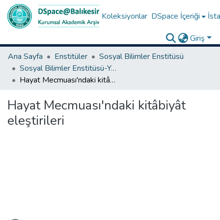
Koleksiyonlar
DSpace İçeriği
İsta
Giriş
Ana Sayfa
Enstitüler
Sosyal Bilimler Enstitüsü
Sosyal Bilimler Enstitüsü-Yüksek Lisans Tezleri
Hayat Mecmuası'ndaki kitâbiyât eleştirileri
Hayat Mecmuası'ndaki kitâbiyât
eleştirileri
eniyor...