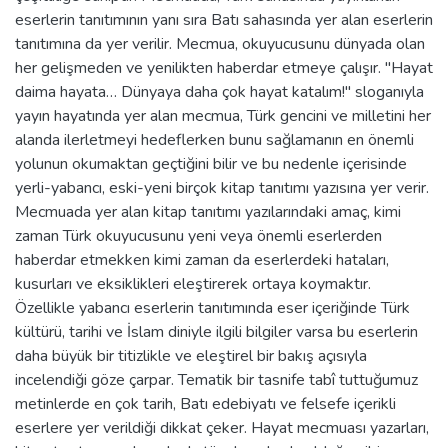
eserlerin tanıtımının yanı sıra Batı sahasında yer alan eserlerin
tanıtımına da yer verilir. Mecmua, okuyucusunu dünyada olan
her gelişmeden ve yenilikten haberdar etmeye çalışır. "Hayat
daima hayata… Dünyaya daha çok hayat katalım!" sloganıyla
yayın hayatında yer alan mecmua, Türk gencini ve milletini her
alanda ilerletmeyi hedeflerken bunu sağlamanın en önemli
yolunun okumaktan geçtiğini bilir ve bu nedenle içerisinde
yerli-yabancı, eski-yeni birçok kitap tanıtımı yazısına yer verir.
Mecmuada yer alan kitap tanıtımı yazılarındaki amaç, kimi
zaman Türk okuyucusunu yeni veya önemli eserlerden
haberdar etmekken kimi zaman da eserlerdeki hataları,
kusurları ve eksiklikleri eleştirerek ortaya koymaktır.
Özellikle yabancı eserlerin tanıtımında eser içeriğinde Türk
kültürü, tarihi ve İslam diniyle ilgili bilgiler varsa bu eserlerin
daha büyük bir titizlikle ve eleştirel bir bakış açısıyla
incelendiği göze çarpar. Tematik bir tasnife tabî tuttuğumuz
metinlerde en çok tarih, Batı edebiyatı ve felsefe içerikli
eserlere yer verildiği dikkat çeker. Hayat mecmuası yazarları,