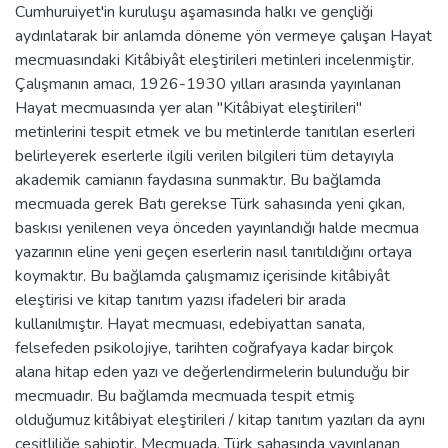
Cumhuruiyet'in kuruluşu aşamasında halkı ve gençliği
aydınlatarak bir anlamda döneme yön vermeye çalışan Hayat
mecmuasındaki Kitâbiyât eleştirileri metinleri incelenmiştir.
Çalışmanın amacı, 1926-1930 yılları arasında yayınlanan
Hayat mecmuasında yer alan "Kitâbiyat eleştirileri"
metinlerini tespit etmek ve bu metinlerde tanıtılan eserleri
belirleyerek eserlerle ilgili verilen bilgileri tüm detayıyla
akademik camianın faydasına sunmaktır. Bu bağlamda
mecmuada gerek Batı gerekse Türk sahasında yeni çıkan,
baskısı yenilenen veya önceden yayınlandığı halde mecmua
yazarının eline yeni geçen eserlerin nasıl tanıtıldığını ortaya
koymaktır. Bu bağlamda çalışmamız içerisinde kitâbiyât
eleştirisi ve kitap tanıtım yazısı ifadeleri bir arada
kullanılmıştır. Hayat mecmuası, edebiyattan sanata,
felsefeden psikolojiye, tarihten coğrafyaya kadar birçok
alana hitap eden yazı ve değerlendirmelerin bulunduğu bir
mecmuadır. Bu bağlamda mecmuada tespit etmiş
olduğumuz kitâbiyat eleştirileri / kitap tanıtım yazıları da aynı
çeşitliliğe sahiptir. Mecmuada, Türk sahasında yayınlanan