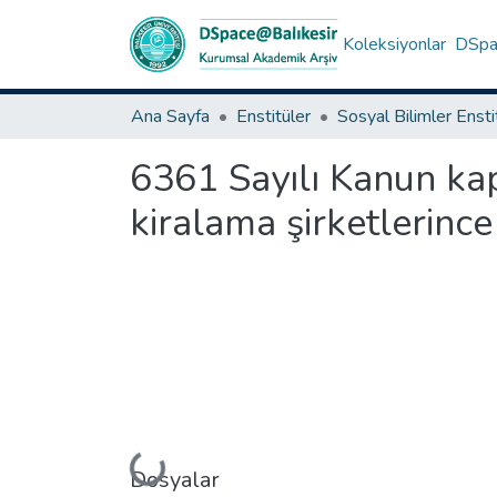
Koleksiyonlar
DSpac
Ana Sayfa
Enstitüler
Sosyal Bilimler Enst
6361 Sayılı Kanun kap
kiralama şirketlerinc
Yükleniyor...
Dosyalar