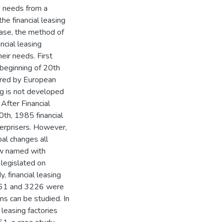
s needs from a
the financial leasing
case, the method of
ncial leasing
eir needs. First
 beginning of 20th
rred by European
ing is not developed
 After Financial
th, 1985 financial
erprisers. However,
bal changes all
aw named with
 legislated on
 financial leasing
6361 and 3226 were
ons can be studied. In
 leasing factories