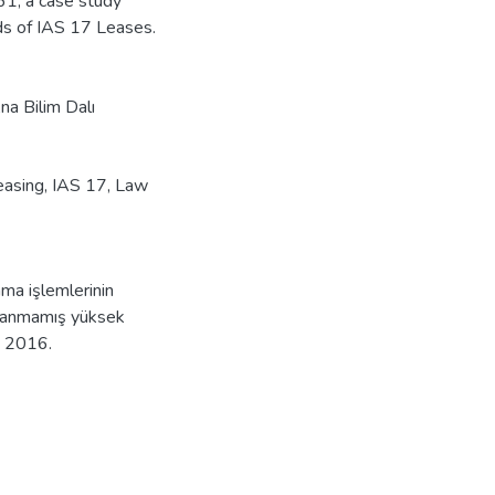
61, a case study
ds of IAS 17 Leases.
na Bilim Dalı
easing
,
IAS 17
,
Law
ma işlemlerinin
ınlanmamış yüksek
ü, 2016.