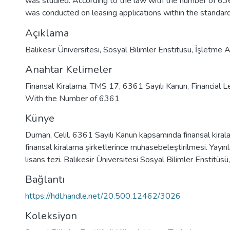
was studied. According to the law with the number of 63
was conducted on leasing applications within the standar
Açıklama
Balıkesir Üniversitesi, Sosyal Bilimler Enstitüsü, İşletme A
Anahtar Kelimeler
Finansal Kiralama
,
TMS 17
,
6361 Sayılı Kanun
,
Financial L
With the Number of 6361
Künye
Duman, Celil. 6361 Sayılı Kanun kapsamında finansal kirala
finansal kiralama şirketlerince muhasebeleştirilmesi. Yay
lisans tezi. Balıkesir Üniversitesi Sosyal Bilimler Enstitüs
Bağlantı
https://hdl.handle.net/20.500.12462/3026
Koleksiyon