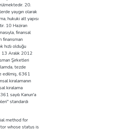
rülmektedir. 20.
elerde yaygın olarak
ma, hukuki alt yapısı
ir. 10 Haziran
asıyla, finansal
len finansman
 hızlı olduğu
ve 13 Aralık 2012
sman Şirketleri
ağlamda, tezde
ade edilmiş, 6361
ansal kiralamanın
sal kiralama
6361 sayılı Kanun'a
leri" standardı
cial method for
stor whose status is