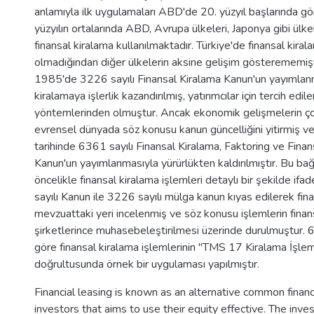
anlamıyla ilk uygulamaları ABD'de 20. yüzyıl başlarında gö
yüzyılın ortalarında ABD, Avrupa ülkeleri, Japonya gibi ülk
finansal kiralama kullanılmaktadır. Türkiye'de finansal kirala
olmadığından diğer ülkelerin aksine gelişim gösterememişt
1985'de 3226 sayılı Finansal Kiralama Kanun'un yayımlanm
kiralamaya işlerlik kazandırılmış, yatırımcılar için tercih edi
yöntemlerinden olmuştur. Ancak ekonomik gelişmelerin çok
evrensel dünyada söz konusu kanun güncelliğini yitirmiş 
tarihinde 6361 sayılı Finansal Kiralama, Faktoring ve Finan
Kanun'un yayımlanmasıyla yürürlükten kaldırılmıştır. Bu b
öncelikle finansal kiralama işlemleri detaylı bir şekilde if
sayılı Kanun ile 3226 sayılı mülga kanun kıyas edilerek fin
mevzuattaki yeri incelenmiş ve söz konusu işlemlerin finan
şirketlerince muhasebeleştirilmesi üzerinde durulmuştur. 
göre finansal kiralama işlemlerinin "TMS 17 Kiralama İşlem
doğrultusunda örnek bir uygulaması yapılmıştır.
Financial leasing is known as an alternative common finan
investors that aims to use their equity effective. The inve