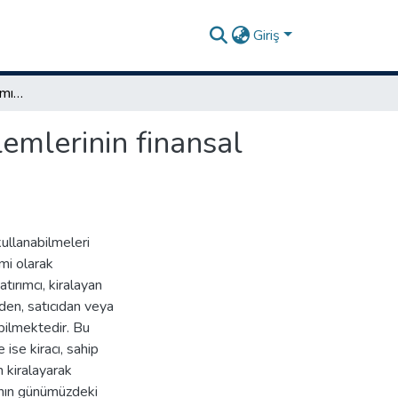
Giriş
6361 Sayılı Kanun kapsamında finansal kiralama işlemlerinin finansal kiralama şirketlerince muhasebeleştirilmesi
emlerinin finansal
kullanabilmeleri
mi olarak
tırımcı, kiralayan
iden, satıcıdan veya
abilmektedir. Bu
ise kiracı, sahip
n kiralayarak
manın günümüzdeki