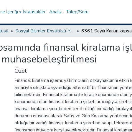
e İçeriği
İstatistikler
Analiz
Talep/Soru
itüsü
Sosyal Bilimler Enstitüsü-Yüksek Lisans Tezleri
samında finansal kiralama işl
e muhasebeleştirilmesi
Özet
Finansal kiralama işlemi; yatırımcıların özkaynaklarını etkin 
amacıyla sıklıkla başvurduğu alternatif bir finansman yönte
bilinmektedir. Finansal kiralama ile kiracı konumunda olan ya
konumunda olan finansal kiralama şirketi aracılığıyla, üretic
finansal kiralama şirketinden tercih ettiği bir varlığı kiralay
durumun istisnası olarak Satış ve Geri Kiralama yönteminde 
olduğu bir varlığı finansal kiralama şirketine satıp, tekrarda
finansman ihtiyacını karşılayabilmektedir. Finansal kirala