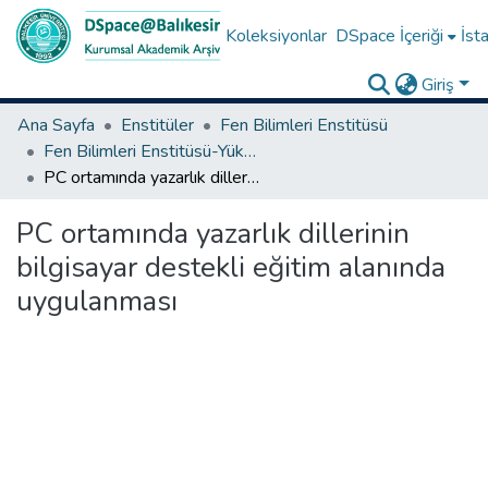
Koleksiyonlar
DSpace İçeriği
İsta
Giriş
Ana Sayfa
Enstitüler
Fen Bilimleri Enstitüsü
Fen Bilimleri Enstitüsü-Yüksek Lisans Tezleri
PC ortamında yazarlık dillerinin bilgisayar destekli eğitim alanında uygulanması
PC ortamında yazarlık dillerinin
bilgisayar destekli eğitim alanında
uygulanması