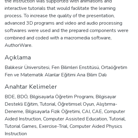
the instruction was supported with animations and
interactive tutorials that would facilitate the learning
process. To increase the quality of the presentation,
advanced 3D programs and video and audio processing
softwares were used and the prepared components were
combined and coded with a macromedia software,
AuthorWare.
Açıklama
Balıkesir Üniversitesi, Fen Bilimleri Enstitüsü, Ortaöğretim
Fen ve Matematik Alanlar Eğitimi Ana Bilim Dalı
Anahtar Kelimeler
BDE
,
BDÖ
,
Bilgisayarla Öğretim Programı
,
Bilgisayar
Destekli Eğitim
,
Tutorial
,
Öğretimsel Oyun
,
Alıştırma-
Deneme
,
Bilgisayarla Fizik Öğretimi
,
CAI
,
CAE
,
Computer
Aided Instruction
,
Computer Assisted Education
,
Tutorial
,
Tutorial Games
,
Exercise-Trial
,
Computer Aided Physics
Instruction