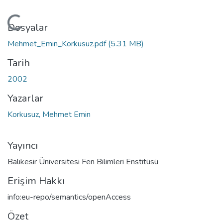
leniyor...
Dosyalar
Mehmet_Emin_Korkusuz.pdf
(5.31 MB)
Tarih
2002
Yazarlar
Korkusuz, Mehmet Emin
Yayıncı
Balıkesir Üniversitesi Fen Bilimleri Enstitüsü
Erişim Hakkı
info:eu-repo/semantics/openAccess
Özet