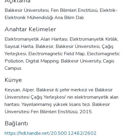
Açıklama
Balıkesir Üniversitesi, Fen Bilimleri Enstitüsü, Elektrik-
Elektronik Mühendisliği Ana Bilim Dalı
Anahtar Kelimeler
Elektromanyetik Alan Haritası
,
Elektromanyetik Kirlilik
,
Sayısal Harita
,
Balıkesir
,
Balıkesir Üniversitesi
,
Çağış
Yerleşkesi
,
Electromagnetic Field Map
,
Electomagnetic
Pollution
,
Digital Mapping
,
Balikesir University
,
Cagis
Campus
Künye
Keysan, Alper. Balıkesir ili şehir merkezi ve Balıkesir
Üniversitesi Çağış Yerleşkesi' nin elektromanyetik alan
haritası. Yayınlanmamış yüksek lisans tezi. Balıkesir
Üniversitesi Fen Bilimleri Enstitüsü, 2015.
Bağlantı
https://hdl.handle.net/20.500.12462/2602