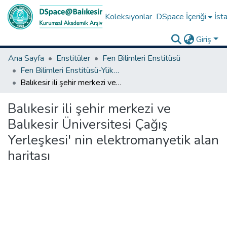
Koleksiyonlar
DSpace İçeriği
İsta
Giriş
Ana Sayfa
Enstitüler
Fen Bilimleri Enstitüsü
Fen Bilimleri Enstitüsü-Yüksek Lisans Tezleri
Balıkesir ili şehir merkezi ve Balıkesir Üniversitesi Çağış Yerleşkesi' nin elektromanyetik alan haritası
Balıkesir ili şehir merkezi ve
Balıkesir Üniversitesi Çağış
Yerleşkesi' nin elektromanyetik alan
haritası