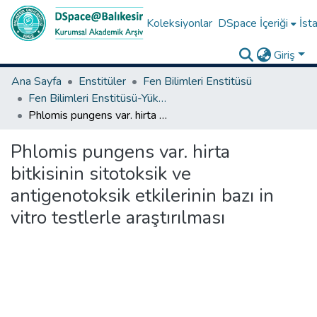
Koleksiyonlar
DSpace İçeriği
İsta
Giriş
Ana Sayfa
Enstitüler
Fen Bilimleri Enstitüsü
Fen Bilimleri Enstitüsü-Yüksek Lisans Tezleri
Phlomis pungens var. hirta bitkisinin sitotoksik ve antigenotoksik etkilerinin bazı in vitro testlerle araştırılması
Phlomis pungens var. hirta
bitkisinin sitotoksik ve
antigenotoksik etkilerinin bazı in
vitro testlerle araştırılması