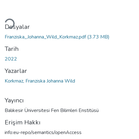
Yükleniyor...
Dosyalar
Franziska_Johanna_Wild_Korkmaz.pdf
(3.73 MB)
Tarih
2022
Yazarlar
Korkmaz, Franziska Johanna Wild
Yayıncı
Balıkesir Üniversitesi Fen Bilimleri Enstitüsü
Erişim Hakkı
info:eu-repo/semantics/openAccess