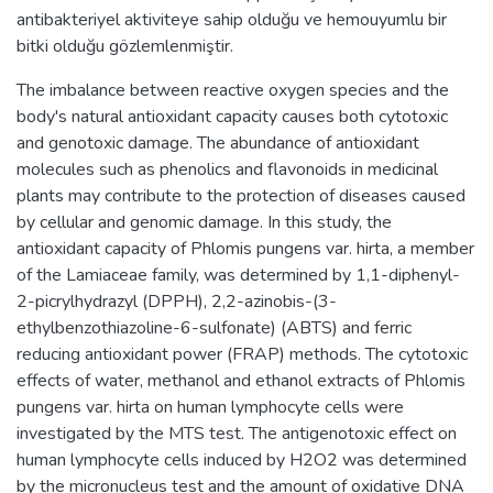
antibakteriyel aktiviteye sahip olduğu ve hemouyumlu bir
bitki olduğu gözlemlenmiştir.
The imbalance between reactive oxygen species and the
body's natural antioxidant capacity causes both cytotoxic
and genotoxic damage. The abundance of antioxidant
molecules such as phenolics and flavonoids in medicinal
plants may contribute to the protection of diseases caused
by cellular and genomic damage. In this study, the
antioxidant capacity of Phlomis pungens var. hirta, a member
of the Lamiaceae family, was determined by 1,1-diphenyl-
2-picrylhydrazyl (DPPH), 2,2-azinobis-(3-
ethylbenzothiazoline-6-sulfonate) (ABTS) and ferric
reducing antioxidant power (FRAP) methods. The cytotoxic
effects of water, methanol and ethanol extracts of Phlomis
pungens var. hirta on human lymphocyte cells were
investigated by the MTS test. The antigenotoxic effect on
human lymphocyte cells induced by H2O2 was determined
by the micronucleus test and the amount of oxidative DNA