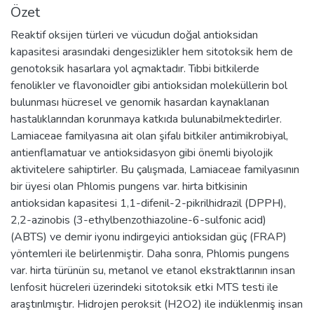
Özet
Reaktif oksijen türleri ve vücudun doğal antioksidan
kapasitesi arasındaki dengesizlikler hem sitotoksik hem de
genotoksik hasarlara yol açmaktadır. Tıbbi bitkilerde
fenolikler ve flavonoidler gibi antioksidan moleküllerin bol
bulunması hücresel ve genomik hasardan kaynaklanan
hastalıklarından korunmaya katkıda bulunabilmektedirler.
Lamiaceae familyasına ait olan şifalı bitkiler antimikrobiyal,
antienflamatuar ve antioksidasyon gibi önemli biyolojik
aktivitelere sahiptirler. Bu çalışmada, Lamiaceae familyasının
bir üyesi olan Phlomis pungens var. hirta bitkisinin
antioksidan kapasitesi 1,1-difenil-2-pikrilhidrazil (DPPH),
2,2-azinobis (3-ethylbenzothiazoline-6-sulfonic acid)
(ABTS) ve demir iyonu indirgeyici antioksidan güç (FRAP)
yöntemleri ile belirlenmiştir. Daha sonra, Phlomis pungens
var. hirta türünün su, metanol ve etanol ekstraktlarının insan
lenfosit hücreleri üzerindeki sitotoksik etki MTS testi ile
araştırılmıştır. Hidrojen peroksit (H2O2) ile indüklenmiş insan