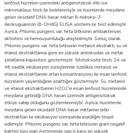
lenfosit hücreleri üzerindeki antigenotoksik etki ise
mikronükleus testi ile belirlenmiştir ve hücrelerde meydana
gelen oksidatif DNA hasar miktarı 8-hidroksi-2’-
deoksiguanozin (8-OHdG) ELISA yöntemi ile test edilmiştir.
Ayrıca, Phlomis pungens var. hirta bitkisinin antibakteriyel
aktivitesi ve hemouyumluluğu araştırılmıştır. Sonuç olarak,
Phlomis pungens var. hirta bitkisinin metanol ekstraktı, su ve
etanol ekstraktlarına göre en yüksek antioksidan ve metal
şelatlama kapasitesi göstermiştir. Sitotoksisite testi, 24 ve
48 saatlik inkübasyon süreçlerinde özellikle metanol ve
etanol ekstraktlarının artan konsantrasyonu ile insan lenfosit
hücrelerin yaşamlılığının azalttığını göstermiştir. Su, metanol
ve etanol ekstraktlarının H2O2’in insan lenfosit hücrelerinde
meydana getirdiği DNA hasarı üzerinde antigenotoksik
etkiye sahip olduğunu gözlemlenmiştir. Ayrıca, hücrelerde
meydana gelen oksidatif DNA hasar miktarının bitki
ekstraktları ile inkübasyon sonrasında azaldığını tespit
edilmiştir. Phlomis pungens var. hirta bitkisinin gram negatif
bakteri türü olan Aeromonas spp.’e karşı en yüksek