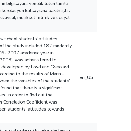
in bilgisayara yönelik tutumları ile
ı korelasyon katsayısına bakılmıştır.
 uzaysal, müziksel- ritmik ve sosyal
ry school students' attitudes
 of the study included 187 randomly
006- 2007 academic year in
 (2003), was administered to
le, developed by Loyd and Gressard
ording to the results of Mann -
en_US
ween the variables of the students'
ound that there is a significant
s. In order to find out the
n Correlation Coefficient was
tween students' attitudes towards
 tutumları ile çoklu zeka alanlarının