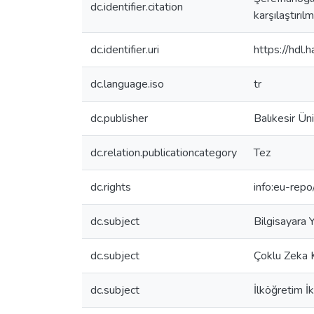
dc.identifier.citation
karşılaştırıl
dc.identifier.uri
https://hdl
dc.language.iso
tr
dc.publisher
Balıkesir Üni
dc.relation.publicationcategory
Tez
dc.rights
info:eu-rep
dc.subject
Bilgisayara 
dc.subject
Çoklu Zeka 
dc.subject
İlköğretim İ