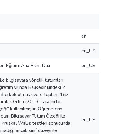
en
en_US
eri Eğitimi Ana Bilim Dalı
en_US
ile bilgisayara yönelik tutumları
etim yılında Balıkesir ilindeki 2
e 78 erkek olmak üzere toplam 187
 olarak, Özden (2003) tarafından
ği” kullanılmıştır. Öğrencilerin
 olan Bilgisayar Tutum Ölçeği ile
en_US
e Kruskal Wallis testleri sonucunda
lmadığı, ancak sınıf düzeyi ile