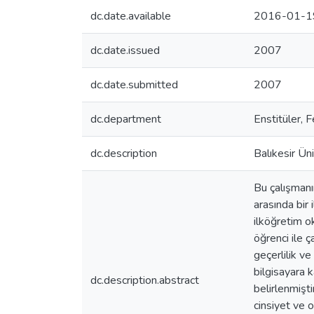
dc.date.available
2016-01-1
dc.date.issued
2007
dc.date.submitted
2007
dc.department
Enstitüler, F
dc.description
Balıkesir Üni
Bu çalışmanın
arasında bir
ilköğretim o
öğrenci ile ç
geçerlilik ve
bilgisayara 
dc.description.abstract
belirlenmişt
cinsiyet ve o