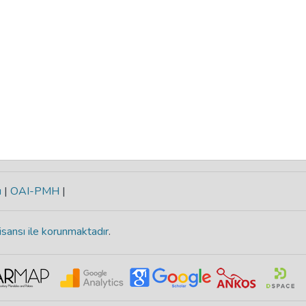
ı
|
OAI-PMH
|
isansı ile korunmaktadır
.