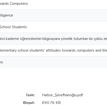
wards Computers
elligence
School Students
inci kademe öğrencilerinin bilgisayara yönelik tutumları ile çoklu zek
ementary school students' attitudes towards computers and thei
is
İsim:
Hatice_Şerefhanoğlu.pdf
Boyut:
690.76 KB