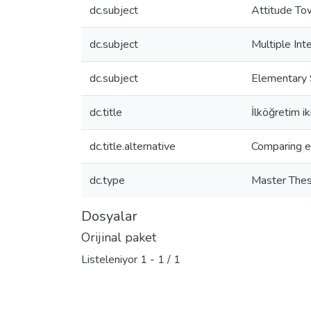
dc.subject
Attitude To
dc.subject
Multiple Int
dc.subject
Elementary 
dc.title
İlköğretim ik
dc.title.alternative
Comparing el
dc.type
Master Thes
Dosyalar
Orijinal paket
Listeleniyor
1 - 1 / 1