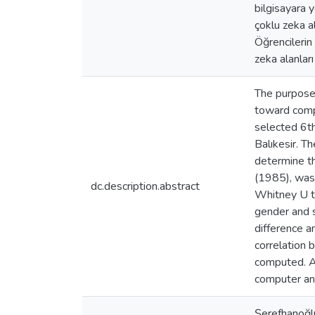
bilgisayara y
çoklu zeka al
Öğrencilerin
zeka alanları
The purpose 
toward compu
selected 6t
Balıkesir. T
determine th
(1985), was 
dc.description.abstract
Whitney U te
gender and s
difference a
correlation 
computed. As
computer and
Şerefhanoğlu,