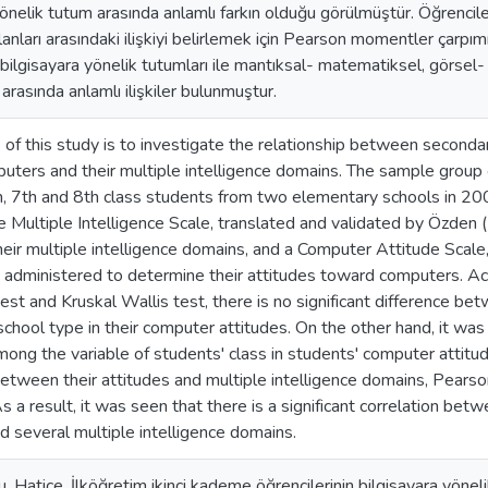
önelik tutum arasında anlamlı farkın olduğu görülmüştür. Öğrenciler
anları arasındaki ilişkiyi belirlemek için Pearson momentler çarpım
 bilgisayara yönelik tutumları ile mantıksal- matematiksel, görsel-
 arasında anlamlı ilişkiler bulunmuştur.
of this study is to investigate the relationship between seconda
ters and their multiple intelligence domains. The sample group
h, 7th and 8th class students from two elementary schools in 2
he Multiple Intelligence Scale, translated and validated by Özden
eir multiple intelligence domains, and a Computer Attitude Sca
administered to determine their attitudes toward computers. Acc
st and Kruskal Wallis test, there is no significant difference bet
chool type in their computer attitudes. On the other hand, it was f
mong the variable of students' class in students' computer attitude
between their attitudes and multiple intelligence domains, Pearso
 a result, it was seen that there is a significant correlation be
 several multiple intelligence domains.
 Hatice. İlköğretim ikinci kademe öğrencilerinin bilgisayara yönelik