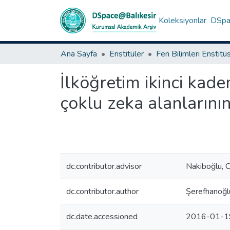
Koleksiyonlar
DSpac
Ana Sayfa
Enstitüler
Fen Bilimleri Enstitü
İlköğretim ikinci kade
çoklu zeka alanlarının
dc.contributor.advisor
Nakiboğlu, 
dc.contributor.author
Şerefhanoğl
dc.date.accessioned
2016-01-1