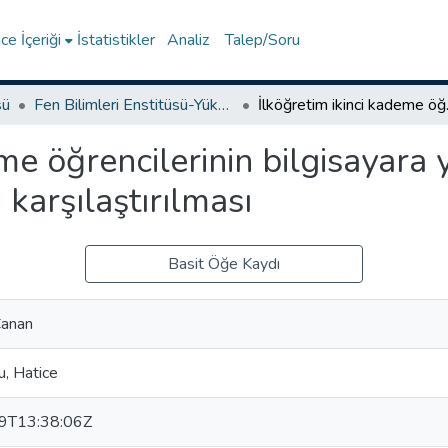
e İçeriği
İstatistikler
Analiz
Talep/Soru
sü
Fen Bilimleri Enstitüsü-Yüksek Lisans Tezleri
İlköğretim ikinci ka
me öğrencilerinin bilgisayara y
 karşılaştırılması
Basit Öğe Kaydı
Canan
u, Hatice
9T13:38:06Z