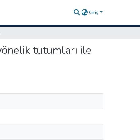
Giriş
deme öğrencilerinin bilgisayara yönelik tutumları ile çoklu zeka alanlarının karşılaştırılması
önelik tutumları ile