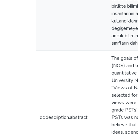
birlikte bil
insanlarının 
kullandıklar
değişemeyece
ancak bilimin
sınıfların da
The goals of
(NOS) and to
quantitative
University 
"Views of N
selected for
views were c
grade PSTs' 
dc.description.abstract
PSTs was not
believe that 
ideas, scien