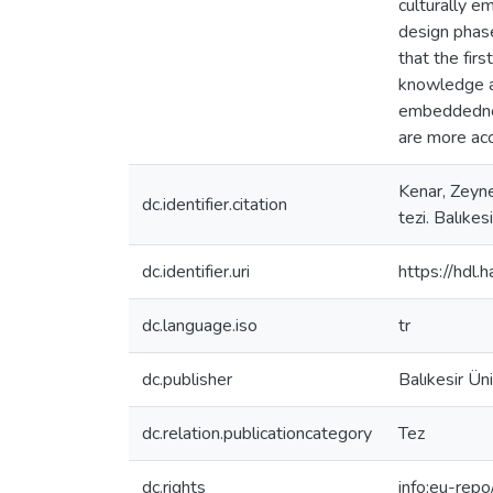
culturally e
design phase
that the fir
knowledge an
embeddednes
are more ac
Kenar, Zeyne
dc.identifier.citation
tezi. Balıkes
dc.identifier.uri
https://hdl
dc.language.iso
tr
dc.publisher
Balıkesir Üni
dc.relation.publicationcategory
Tez
dc.rights
info:eu-rep