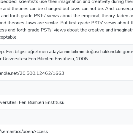
mbedded; scientists use their imagination and creativity during thei
 and theories can be changed but laws can not be. And, conseque
st and forth grade PSTs' views about the empirical, theory-laden an
d theories-laws are similar. But first grade PSTs' views about th
s and forth grade PSTs' views about the creative and imaginativ
ceptable.
p. Fen bilgisi öğretmen adaylarının bilimin doğası hakkındaki görü
ir Üniversitesi Fen Bilimleri Enstitüsü, 2008.
.handle.net/20.500.12462/1663
versitesi Fen Bilimleri Enstitüsü
o/semantics/openAccess