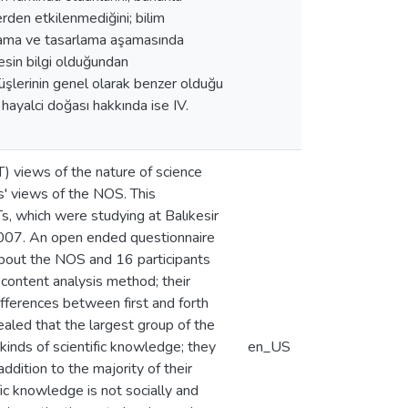
erden etkilenmediğini; bilim
lanlama ve tasarlama aşamasında
kesin bilgi olduğundan
rüşlerinin genel olarak benzer olduğu
e hayalci doğası hakkında ise IV.
) views of the nature of science
s' views of the NOS. This
s, which were studying at Balıkesir
007. An open ended questionnaire
bout the NOS and 16 participants
content analysis method; their
ifferences between first and forth
ealed that the largest group of the
 kinds of scientific knowledge; they
en_US
addition to the majority of their
fic knowledge is not socially and