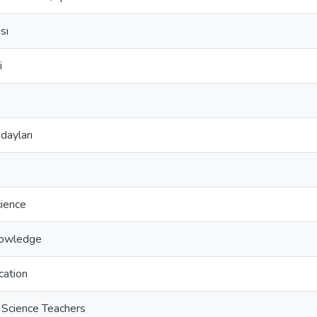
sı
i
ayları
cience
Knowledge
cation
 Science Teachers