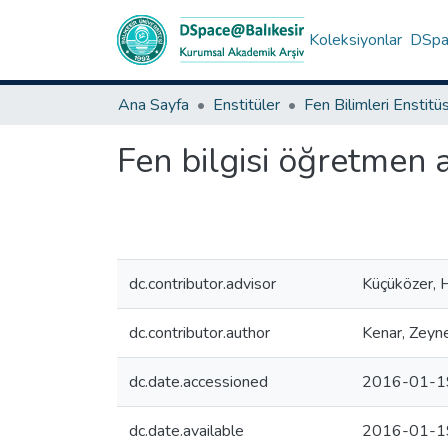
Koleksiyonlar
DSpac
Ana Sayfa
Enstitüler
Fen Bilimleri Enstitü
Fen bilgisi öğretmen a
dc.contributor.advisor
Küçüközer, 
dc.contributor.author
Kenar, Zeyn
dc.date.accessioned
2016-01-1
dc.date.available
2016-01-1