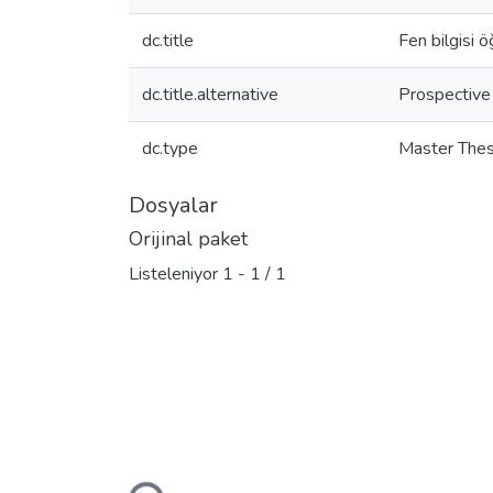
dc.title
Fen bilgisi 
dc.title.alternative
Prospective 
dc.type
Master Thes
Dosyalar
Orijinal paket
Listeleniyor
1 - 1 / 1