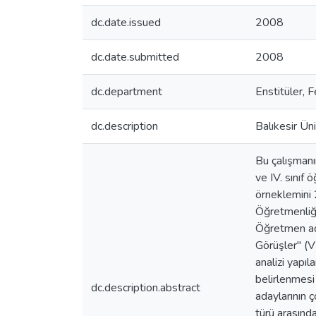
dc.date.issued
2008
dc.date.submitted
2008
dc.department
Enstitüler, F
dc.description
Balıkesir Üni
Bu çalışmanın
ve IV. sınıf 
örneklemini 
Öğretmenliği
Öğretmen ada
Görüşler" (V
analizi yapıl
belirlenmesi 
dc.description.abstract
adaylarının ç
türü arasında