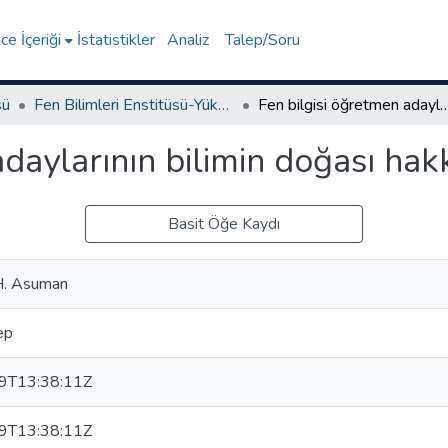
e İçeriği
İstatistikler
Analiz
Talep/Soru
sü
Fen Bilimleri Enstitüsü-Yüksek Lisans Tezleri
Fen bilgisi öğretmen adaylarının bilimin doğası h
daylarının bilimin doğası hak
Basit Öğe Kaydı
H. Asuman
ep
9T13:38:11Z
9T13:38:11Z