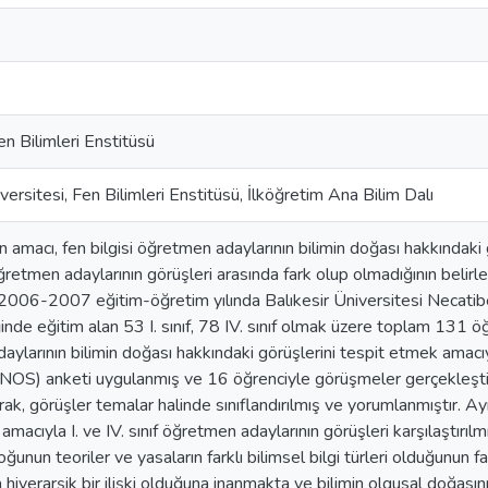
en Bilimleri Enstitüsü
versitesi, Fen Bilimleri Enstitüsü, İlköğretim Ana Bilim Dalı
 amacı, fen bilgisi öğretmen adaylarının bilimin doğası hakkındaki gö
öğretmen adaylarının görüşleri arasında fark olup olmadığının belirl
2006-2007 eğitim-öğretim yılında Balıkesir Üniversitesi Necatibe
nde eğitim alan 53 I. sınıf, 78 IV. sınıf olmak üzere toplam 131 
ylarının bilimin doğası hakkındaki görüşlerini tespit etmek amacı
NOS) anketi uygulanmış ve 16 öğrenciyle görüşmeler gerçekleştirilmi
arak, görüşler temalar halinde sınıflandırılmış ve yorumlanmıştır. Ayr
amacıyla I. ve IV. sınıf öğretmen adaylarının görüşleri karşılaştırıl
oğunun teoriler ve yasaların farklı bilimsel bilgi türleri olduğunun fa
 hiyerarşik bir ilişki olduğuna inanmakta ve bilimin olgusal doğasını