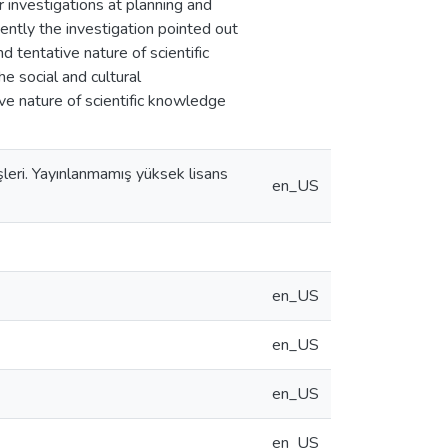
r investigations at planning and
ntly the investigation pointed out
d tentative nature of scientific
e social and cultural
e nature of scientific knowledge
şleri. Yayınlanmamış yüksek lisans
en_US
en_US
en_US
en_US
en_US