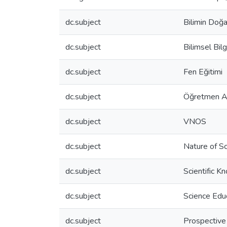
dc.subject
Bilimin Doğa
dc.subject
Bilimsel Bilg
dc.subject
Fen Eğitimi
dc.subject
Öğretmen Ad
dc.subject
VNOS
dc.subject
Nature of S
dc.subject
Scientific 
dc.subject
Science Edu
dc.subject
Prospective