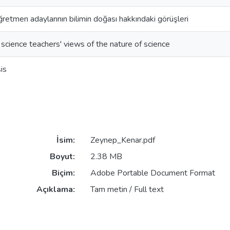
öğretmen adaylarının bilimin doğası hakkındaki görüşleri
science teachers' views of the nature of science
is
İsim:
Zeynep_Kenar.pdf
Boyut:
2.38 MB
Biçim:
Adobe Portable Document Format
Açıklama:
Tam metin / Full text