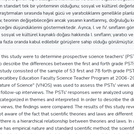
imin standart tek bir yönteminin olduğunu; sosyal ve kültürel değerl
araştırmaları sırasında hayal gücü ve yaratıcılıklarını genellikle p
ını; teorinin değişebileceğini ancak yasanın kanıtlanmış, doğruluğu 
ğini düşündüklerini göstermektedir. Ayrıca, I. ve IV. sınıfların gö
 sosyal ve kültürel kaynaklı doğası hakkında I. sınıfların; yaratıcı v
ha fazla oranda kabul edilebilir görüşlere sahip olduğu görülmüştür.
 this study were to determine prospective science teachers' (PST
 describe the differences between the first and forth grade PST
 study consisted of the sample of 53 first and 78 forth grade PST
Necatibey Education Faculty Science Teacher Program at 2006-2
ature of Science" (VNOS) was used to assess the PSTs' views a
 follow-up interviews. The PSTs' responses were analyzed using 
ategorized in themes and interpreted. In order to describe the d
views, the findings were compared. The results of this study rev
 aware of the fact that scientific theories and laws are different
there is a hierarchical relationship between theories and laws. In 
ce has empirical nature and standard scientific method; the scienti