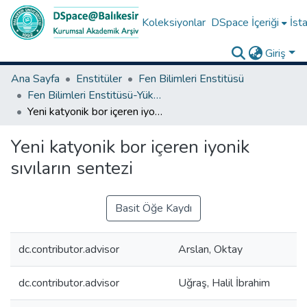
Koleksiyonlar
DSpace İçeriği
İsta
Giriş
Ana Sayfa
Enstitüler
Fen Bilimleri Enstitüsü
Fen Bilimleri Enstitüsü-Yüksek Lisans Tezleri
Yeni katyonik bor içeren iyonik sıvıların sentezi
Yeni katyonik bor içeren iyonik
sıvıların sentezi
Basit Öğe Kaydı
dc.contributor.advisor
Arslan, Oktay
dc.contributor.advisor
Uğraş, Halil İbrahim