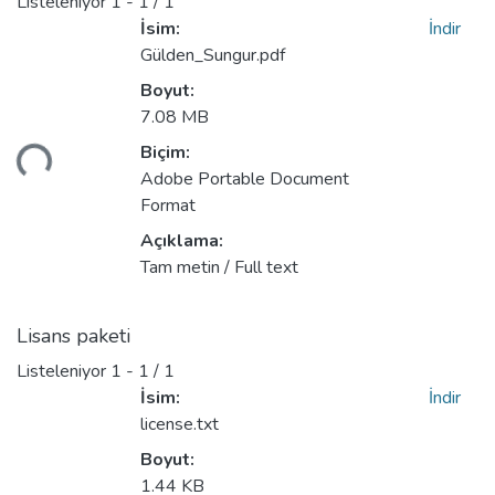
Listeleniyor
1 - 1 / 1
İsim:
İndir
Gülden_Sungur.pdf
Boyut:
7.08 MB
niyor...
Biçim:
Adobe Portable Document
Format
Açıklama:
Tam metin / Full text
Lisans paketi
Listeleniyor
1 - 1 / 1
İsim:
İndir
license.txt
Boyut:
1.44 KB