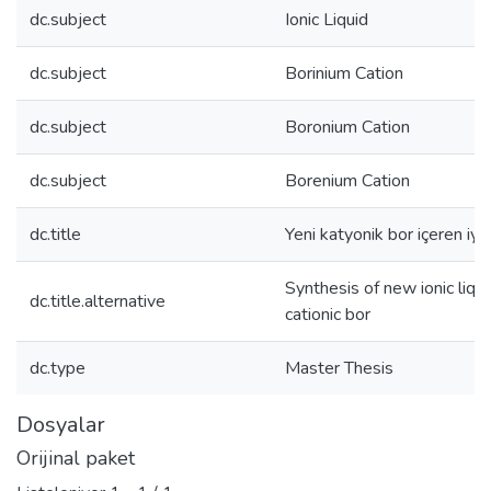
dc.subject
Ionic Liquid
dc.subject
Borinium Cation
dc.subject
Boronium Cation
dc.subject
Borenium Cation
dc.title
Yeni katyonik bor içeren iyon
Synthesis of new ionic liqui
dc.title.alternative
cationic bor
dc.type
Master Thesis
Dosyalar
Orijinal paket