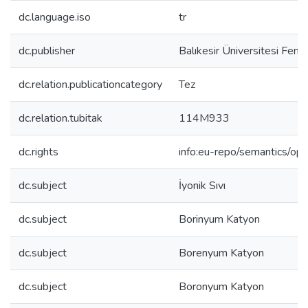
dc.language.iso
tr
dc.publisher
Balıkesir Üniversitesi Fen B
dc.relation.publicationcategory
Tez
dc.relation.tubitak
114M933
dc.rights
info:eu-repo/semantics/op
dc.subject
İyonik Sıvı
dc.subject
Borinyum Katyon
dc.subject
Borenyum Katyon
dc.subject
Boronyum Katyon