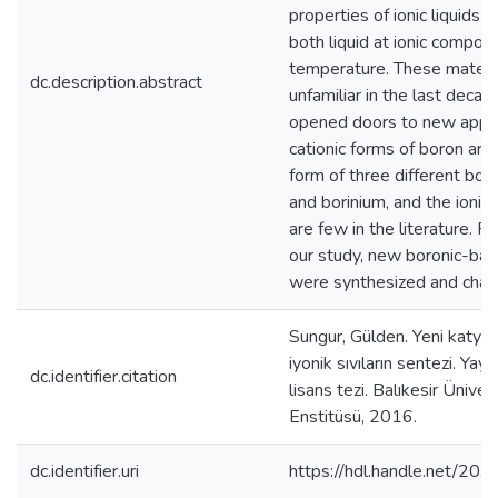
properties of ionic liquids a
both liquid at ionic compo
temperature. These materi
dc.description.abstract
unfamiliar in the last deca
opened doors to new appli
cationic forms of boron are
form of three different bo
and borinium, and the ionic l
are few in the literature. Fo
our study, new boronic-base
were synthesized and chara
Sungur, Gülden. Yeni katyon
iyonik sıvıların sentezi. Ya
dc.identifier.citation
lisans tezi. Balıkesir Üniver
Enstitüsü, 2016.
dc.identifier.uri
https://hdl.handle.net/2