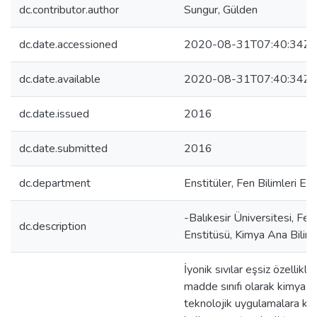
dc.contributor.author
Sungur, Gülden
dc.date.accessioned
2020-08-31T07:40:34Z
dc.date.available
2020-08-31T07:40:34Z
dc.date.issued
2016
dc.date.submitted
2016
dc.department
Enstitüler, Fen Bilimleri En
-Balıkesir Üniversitesi, Fen 
dc.description
Enstitüsü, Kimya Ana Bilim 
İyonik sıvılar eşsiz özellikle
madde sınıfı olarak kimya e
teknolojik uygulamalara ka