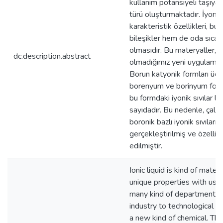
kullanım potansiyeli taşıyan
türü oluşturmaktadır. İyonik 
karakteristik özellikleri, bu
bileşikler hem de oda sıcakl
olmasıdır. Bu materyaller, so
dc.description.abstract
olmadığımız yeni uygulamala
Borun katyonik formları üç 
borenyum ve borinyum form
bu formdaki iyonik sıvılar li
sayıdadır. Bu nedenle, çalı
boronik bazlı iyonik sıvıların
gerçekleştirilmiş ve özellikl
edilmiştir.
Ionic liquid is kind of mater
unique properties with usa
many kind of department f
industry to technological ac
a new kind of chemical. The 